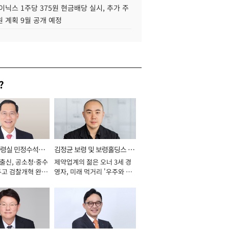
이닉스 1주당 375원 현금배당 실시, 추가 주
 계획 9월 공개 예정
?
통령실 민정수석비
김정균 보령 및 보령홀딩스 대
 출신, 공소청·중수
제약업계의 젊은 오너 3세 경
표이사 사장
두고 검찰개혁 완수
영자, 미래 먹거리 '우주와 헬
년]
스케어' 공들여 [2026년]