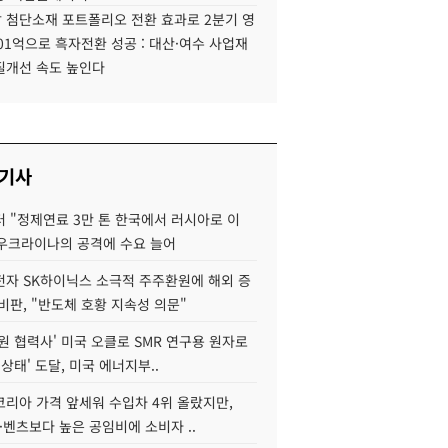
 첨단소재 포트폴리오 전환 효과로 2분기 영
01억으로 흑자전환 성공 : 대산·여수 사업재
질개선 속도 높인다
 기사
 "정제연료 3만 톤 한국에서 러시아로 이
 우크라이나의 공격에 수요 늘어
자 SK하이닉스 소극적 주주환원에 해외 증
비판, "반도체 호황 지속성 의문"
원 협력사' 미국 오클로 SMR 연구용 원자로
 상태' 도달, 미국 에너지부..
코리아 가격 앞세워 수입차 4위 올랐지만,
·벤츠보다 높은 공임비에 소비자 ..