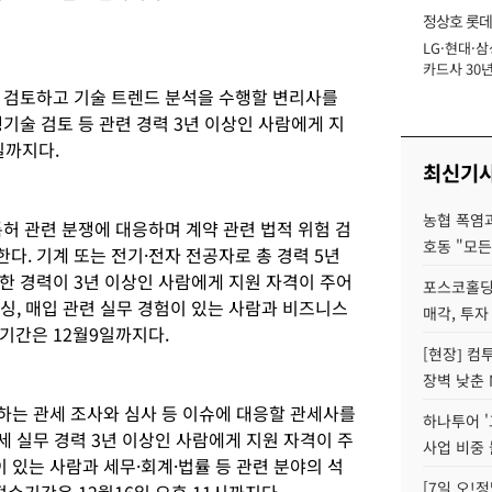
정상호 롯데
LG·현대·삼
장
카드사 30년
에 '초집중' 
 검토하고 기술 트렌드 분석을 수행할 변리사를
기술 검토 등 관련 경력 3년 이상인 사람에게 지
일까지다.
최신기
농협 폭염과
허 관련 분쟁에 대응하며 계약 관련 법적 위험 검
호동 "모든
. 기계 또는 전기·전자 전공자로 총 경력 5년
한 경력이 3년 이상인 사람에게 지원 자격이 주어
포스코홀딩
센싱, 매입 관련 실무 경험이 있는 사람과 비즈니스
매각, 투자
기간은 12월9일까지다.
[현장] 컴
장벽 낮춘 
하는 관세 조사와 심사 등 이슈에 대응할 관세사를
하나투어 '
세 실무 경력 3년 이상인 사람에게 지원 자격이 주
사업 비중 
이 있는 사람과 세무·회계·법률 등 관련 분야의 석
[7일 오!
접수기간은 12월16일 오후 11시까지다.