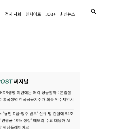
제
정치·사회
인사이트
JOB+
최신뉴스
씨저널
POST
' KDB생명 이번에는 매각 성공할까 : 본입찰
명 흥국생명 한국금융지주가 최종 인수제안서
 '용인 D램-청주 낸드' 신규 팹 건설에 54조
 '연평균 19% 성장' 메모리 수요 대응해 AI
장 핵심플레이어로