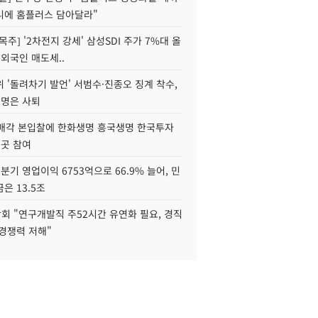
니에 홈플러스 담아달라"
목주] '2차전지 강세' 삼성SDI 주가 7%대 올
 외국인 매도세..
 '돌려차기 발언' 서범수·진종오 징계 착수,
2명은 사퇴
 매각 본입찰에 한화생명 흥국생명 한국투자
3곳 참여
분기 영업이익 6753억으로 66.9% 늘어, 민
은 13.5조
회 "연구개발직 주52시간 유연화 필요, 경직
경쟁력 저해"