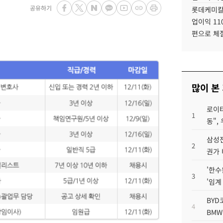
공유하기
롯데케미칼
업이익 11
편으로 체
많이 본
로이터
1
동",
삼성전
2
권가 
'한수
3
'임계
BYD
4
BMW