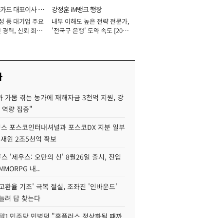
카드 대표이사 사
강정훈 iM뱅크 행장
성 등 대기업 주요
내부 이해도 높은 전략 전문가,
 경력, 신뢰 회복
'전국구 은행' 도약 속도 [2026
[2026년]
년]
사
 가뭄 겪는 농가에 재해자금 3천억 지원, 강
 역량 집중"
스 포스코인터내셔널과 포스코DX 지분 일부
 재원 2조5천억 확보
투스 '제우스: 오만의 신' 8월26일 출시, 진입
MMORPG 내..
고환율 기조' 극복 절실, 조좌진 '인바운드'
늘려 답 찾는다
정말] 민주당 민병덕 "홈플러스 정상화될 때까