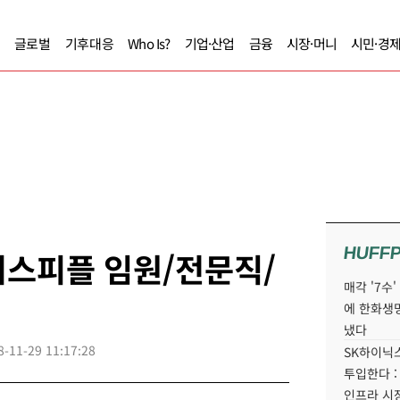
글로벌
기후대응
Who Is?
기업·산업
금융
시장·머니
시민·경
HUFF
즈니스피플 임원/전문직/
매각 '7수
에 한화생
냈다
8-11-29 11:17:28
SK하이닉스
투입한다 :
인프라 시