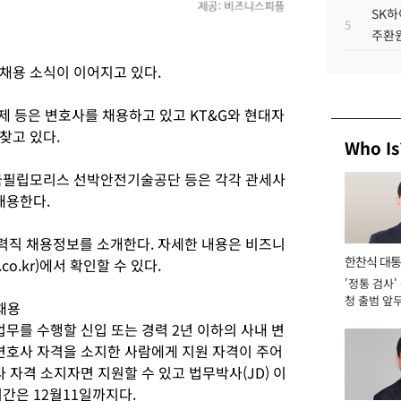
SK하
5
주환원
채용 소식이 이어지고 있다.
 등은 변호사를 채용하고 있고 KT&G와 현대자
찾고 있다.
Who Is
한국필립모리스 선박안전기술공단 등은 각각 관세사
채용한다.
력직 채용정보를 소개한다. 자세한 내용은 비즈니
한찬식 대
.co.kr)에서 확인할 수 있다.
'정통 검사'
서관
청 출범 앞
채용
맡아 [2026
업무를 수행할 신입 또는 경력 2년 이하의 사내 변
 변호사 자격을 소지한 사람에게 지원 자격이 주어
 자격 소지자면 지원할 수 있고 법무박사(JD) 이
간은 12월11일까지다.