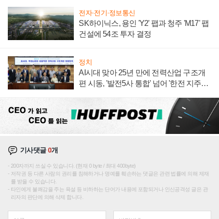
전자·전기·정보통신
SK하이닉스, 용인 'Y2' 팹과 청주 'M17' 팹
건설에 54조 투자 결정
정치
AI시대 맞아 25년 만에 전력산업 구조개
편 시동, '발전5사 통합' 넘어 '한전 지주사'
재편론도
기사댓글
0
개
200자까지 쓰실 수 있습니다. (현재 0 byte / 최대 400byte)
저작권 등 다른 사람의 권리를 침해하거나 명예를 훼손하는 댓글은 관련 법률에 의해 제재
를 받을 수 있습니다.
타인에게 불쾌감을 주는 욕설 등 비하하는 단어가 내용에 포함되거나 인신공격성 글은 관
리자의 판단에 의해 삭제 합니다.