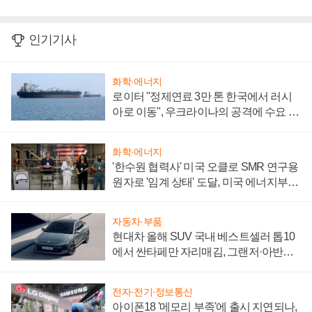
인기기사
화학·에너지
로이터 "정제연료 3만 톤 한국에서 러시
아로 이동", 우크라이나의 공격에 수요 늘
어
화학·에너지
'한수원 협력사' 미국 오클로 SMR 연구용
원자로 '임계 상태' 도달, 미국 에너지부
"중요한 이정표"
자동차·부품
현대차 올해 SUV 국내 베스트셀러 톱10
에서 싼타페만 자리매김, 그랜저·아반떼
'세단 쌍끌이'로 내수 방어
전자·전기·정보통신
아이폰18 '메모리 부족'에 출시 지연되나,