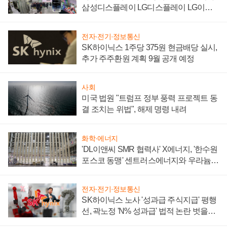
삼성디스플레이 LG디스플레이 LG이노
텍 '탈애플' 수익 다각화 속도
전자·전기·정보통신
SK하이닉스 1주당 375원 현금배당 실시,
추가 주주환원 계획 9월 공개 예정
사회
미국 법원 "트럼프 정부 풍력 프로젝트 동
결 조치는 위법", 해제 명령 내려
화학·에너지
'DL이앤씨 SMR 협력사' X에너지, '한수원
포스코 동맹' 센트러스에너지와 우라늄
계약 체결
전자·전기·정보통신
SK하이닉스 노사 '성과급 주식지급' 평행
선, 곽노정 'N% 성과급' 법적 논란 벗을지
주목