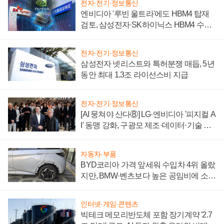
전자·전기·정보통신
엔비디아 '루빈 울트라'에도 HBM4 탑재
검토, 삼성전자·SK하이닉스 HBM4 수율
에 주도권 갈린다
전자·전기·정보통신
삼성전자 넷리스트와 특허분쟁 매듭, 5년
동안 최대 1.3조 라이선스비 지급
전자·전기·정보통신
[AI 뭉쳐야 산다⑧] LG·엔비디아 '피지컬 A
I' 동맹 강화, 구광모 제조·데이터·기술 결
집해 종합 로보틱스 기업으로
자동차·부품
BYD코리아 가격 앞세워 수입차 4위 올랐
지만, BMW·벤츠보다 높은 공임비에 소비
자 불만 폭발
인터넷·게임·콘텐츠
빅테크 메모리반도체 포함 장기계약 '2.7