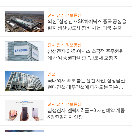
전자·전기·정보통신
외신 "삼성전자 SK하이닉스 중국 공장용
현지 생산 반도체 장비 시험, 미국 수출통
제 대비"
전자·전기·정보통신
삼성전자 SK하이닉스 소극적 주주환원
에 해외 증권가 비판, "반도체 호황 지속
성 의문"
건설
국내외서 속도 붙는 원전 사업, 삼성물산·
현대건설·대우건설에 다가오는 '약속의
시간'
전자·전기·정보통신
삼성전자, 갤럭시Z 폴드8 사전예약 개통
8월31일까지 연장