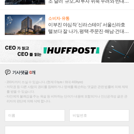
조 달러' 규모, AI 투자 위축 우려와 반대
신호
소비자·유통
이부진 야심작 '신라스테이' 서울신라호
텔보다 잘 나가, 평택·주문진·해남·건대로
성장판 더 넓힌다
기사댓글
0
개
200자까지 쓰실 수 있습니다. (현재 0 byte / 최대 400byte)
저작권 등 다른 사람의 권리를 침해하거나 명예를 훼손하는 댓글은 관련 법률에 의해 제재
를 받을 수 있습니다.
타인에게 불쾌감을 주는 욕설 등 비하하는 단어가 내용에 포함되거나 인신공격성 글은 관
리자의 판단에 의해 삭제 합니다.