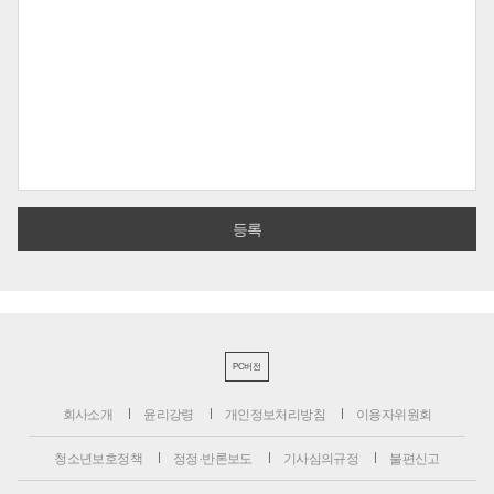
PC버전
회사소개
윤리강령
개인정보처리방침
이용자위원회
청소년보호정책
정정·반론보도
기사심의규정
불편신고