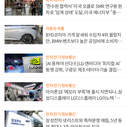
'한수원 협력사' 미국 오클로 SMR 연구용 원
자로 '임계 상태' 도달, 미국 에너지부 "중요
한 이정표"
자동차·부품
BYD코리아 가격 앞세워 수입차 4위 올랐지
만, BMW·벤츠보다 높은 공임비에 소비자
불만 폭발
전자·전기·정보통신
[AI 뭉쳐야 산다⑧] LG·엔비디아 '피지컬 AI'
동맹 강화, 구광모 제조·데이터·기술 결집
해 종합 로보틱스 기업으로
전자·전기·정보통신
아이폰18 '메모리 부족'에 출시 지연되나, 삼
성디스플레이 LG디스플레이 LG이노텍 '탈
애플' 수익 다각화 속도
전자·전기·정보통신
삼성전자 넷리스트와 특허분쟁 매듭, 5년 동
안 최대 1.3조 라이선스비 지급