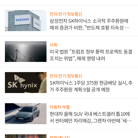
전자·전기·정보통신
삼성전자 SK하이닉스 소극적 주주환원에
해외 증권가 비판, "반도체 호황 지속성 의
문"
사회
미국 법원 "트럼프 정부 풍력 프로젝트 동결
조치는 위법", 해제 명령 내려
전자·전기·정보통신
SK하이닉스 1주당 375원 현금배당 실시, 추
가 주주환원 계획 9월 공개 예정
자동차·부품
현대차 올해 SUV 국내 베스트셀러 톱10에
서 싼타페만 자리매김, 그랜저·아반떼 '세단
쌍끌이'로 내수 방어
화학·에너지