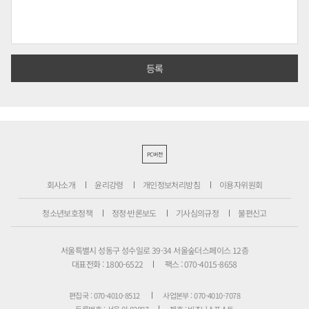
PC버전
회사소개
윤리강령
개인정보처리방침
이용자위원회
청소년보호정책
정정·반론보도
기사심의규정
불편신고
서울특별시 성동구 성수일로 39-34 서울숲더스페이스 12층
대표전화 : 1800-6522
팩스 : 070-4015-8658
편집국 : 070-4010-8512
사업본부 : 070-4010-7078
등록번호 : 서울 아 02897
제호 : 비즈니스포스트