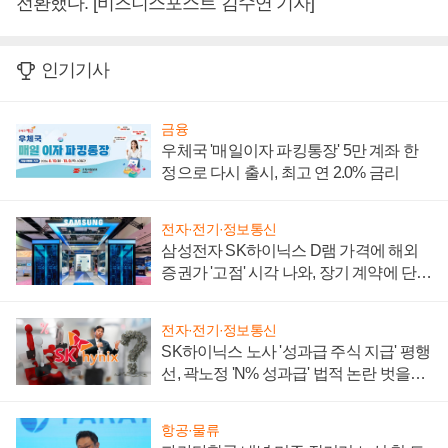
전환했다. [비즈니스포스트 김수연 기자]
인기기사
금융
우체국 '매일이자 파킹통장' 5만 계좌 한
정으로 다시 출시, 최고 연 2.0% 금리
전자·전기·정보통신
삼성전자 SK하이닉스 D램 가격에 해외
증권가 '고점' 시각 나와, 장기 계약에 단점
부각
전자·전기·정보통신
SK하이닉스 노사 '성과급 주식 지급' 평행
선, 곽노정 'N% 성과급' 법적 논란 벗을지
주목
항공·물류