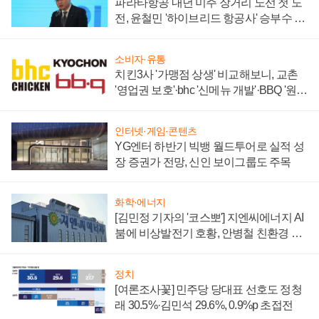
파라타항공 내년 미주 장거리 노선 첫 도
전, 윤철민 '하이브리드 항공사' 승부수 통
할까
소비자·유통
치킨3사 '가맹점 상생' 비교해보니, 교촌
'영업권 보호'·bhc '신메뉴 개발'·BBQ '원가
부담'
인터넷·게임·콘텐츠
YG엔터 하반기 빅뱅 월드투어로 실적 성
장 증권가 전망, 신인 보이그룹도 주목
화학·에너지
[김민정 기자의 '코스뽀'] 지엔씨에너지 AI
붐에 비상발전기 호황, 안병철 친환경 에
너지 발전전문기업 향한다
정치
[여론조사꽃] 민주당 당대표 선호도 정청
래 30.5%·김민석 29.6%, 0.9%p 초접전