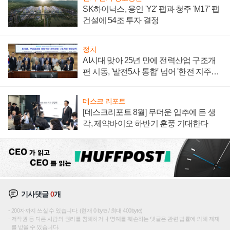
SK하이닉스, 용인 'Y2' 팹과 청주 'M17' 팹
건설에 54조 투자 결정
정치
AI시대 맞아 25년 만에 전력산업 구조개
편 시동, '발전5사 통합' 넘어 '한전 지주사'
재편론도
데스크 리포트
[데스크리포트 8월] 무더운 입추에 든 생
각, 제약바이오 하반기 훈풍 기대한다
기사댓글
0
개
200자까지 쓰실 수 있습니다. (현재 0 byte / 최대 400byte)
저작권 등 다른 사람의 권리를 침해하거나 명예를 훼손하는 댓글은 관련 법률에 의해 제재
를 받을 수 있습니다.