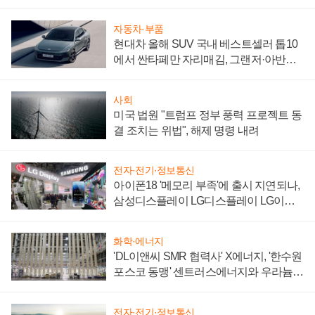
자동차·부품
현대차 올해 SUV 국내 베스트셀러 톱10
에서 싼타페만 자리매김, 그랜저·아반떼
'세단 쌍끌이'로 내수 방어
사회
미국 법원 "트럼프 정부 풍력 프로젝트 동
결 조치는 위법", 해제 명령 내려
전자·전기·정보통신
아이폰18 '메모리 부족'에 출시 지연되나,
삼성디스플레이 LG디스플레이 LG이노
텍 '탈애플' 수익 다각화 속도
화학·에너지
'DL이앤씨 SMR 협력사' X에너지, '한수원
포스코 동맹' 센트러스에너지와 우라늄
계약 체결
전자·전기·정보통신