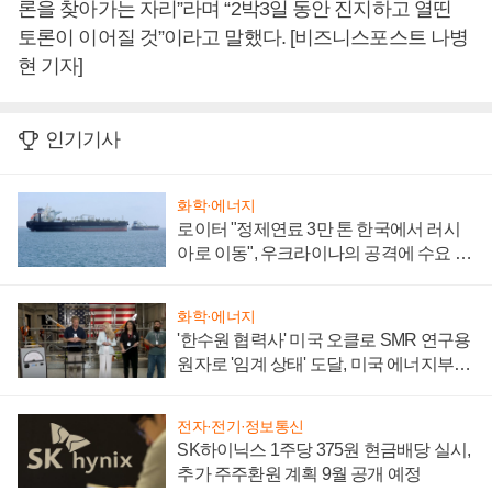
론을 찾아가는 자리”라며 “2박3일 동안 진지하고 열띤
토론이 이어질 것”이라고 말했다. [비즈니스포스트 나병
현 기자]
인기기사
화학·에너지
로이터 "정제연료 3만 톤 한국에서 러시
아로 이동", 우크라이나의 공격에 수요 늘
어
화학·에너지
'한수원 협력사' 미국 오클로 SMR 연구용
원자로 '임계 상태' 도달, 미국 에너지부
"중요한 이정표"
전자·전기·정보통신
SK하이닉스 1주당 375원 현금배당 실시,
추가 주주환원 계획 9월 공개 예정