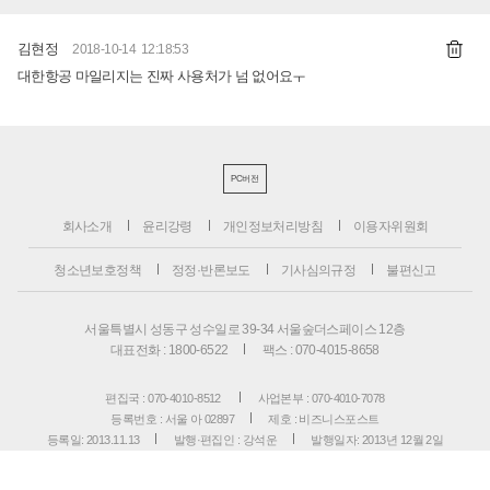
김현정
2018-10-14 12:18:53
대한항공 마일리지는 진짜 사용처가 넘 없어요ㅜ
PC버전
회사소개
윤리강령
개인정보처리방침
이용자위원회
청소년보호정책
정정·반론보도
기사심의규정
불편신고
서울특별시 성동구 성수일로 39-34 서울숲더스페이스 12층
대표전화 : 1800-6522
팩스 : 070-4015-8658
편집국 : 070-4010-8512
사업본부 : 070-4010-7078
등록번호 : 서울 아 02897
제호 : 비즈니스포스트
등록일: 2013.11.13
발행·편집인 : 강석운
발행일자: 2013년 12월 2일
청소년보호책임자 : 강석운
ISSN : 2636-171X
Copyright ⓒ
B
USINESSPOST
. All rights reserved.