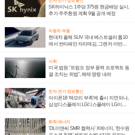
전자·전기·정보통신
SK하이닉스 1주당 375원 현금배당 실시,
추가 주주환원 계획 9월 공개 예정
자동차·부품
현대차 올해 SUV 국내 베스트셀러 톱10
에서 싼타페만 자리매김, 그랜저·아반떼
'세단 쌍끌이'로 내수 방어
사회
미국 법원 "트럼프 정부 풍력 프로젝트 동
결 조치는 위법", 해제 명령 내려
전자·전기·정보통신
아이폰18 '메모리 부족'에 출시 지연되나,
삼성디스플레이 LG디스플레이 LG이노
텍 '탈애플' 수익 다각화 속도
화학·에너지
'DL이앤씨 SMR 협력사' X에너지, '한수원
포스코 동맹' 센트러스에너지와 우라늄