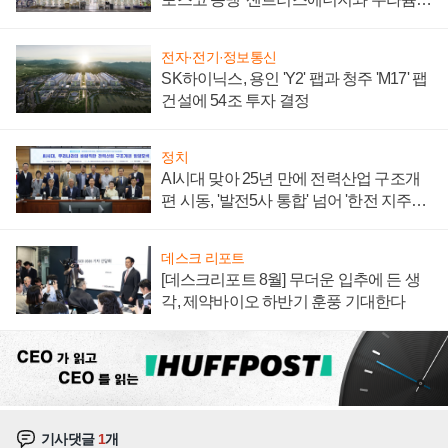
계약 체결
전자·전기·정보통신
SK하이닉스, 용인 'Y2' 팹과 청주 'M17' 팹
건설에 54조 투자 결정
정치
AI시대 맞아 25년 만에 전력산업 구조개
편 시동, '발전5사 통합' 넘어 '한전 지주사'
재편론도
데스크 리포트
[데스크리포트 8월] 무더운 입추에 든 생
각, 제약바이오 하반기 훈풍 기대한다
기사댓글
1
개