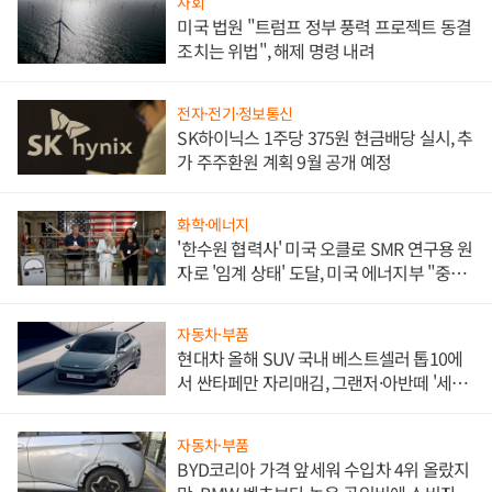
사회
미국 법원 "트럼프 정부 풍력 프로젝트 동결
조치는 위법", 해제 명령 내려
전자·전기·정보통신
SK하이닉스 1주당 375원 현금배당 실시, 추
가 주주환원 계획 9월 공개 예정
화학·에너지
'한수원 협력사' 미국 오클로 SMR 연구용 원
자로 '임계 상태' 도달, 미국 에너지부 "중요
한 이정표"
자동차·부품
현대차 올해 SUV 국내 베스트셀러 톱10에
서 싼타페만 자리매김, 그랜저·아반떼 '세단
쌍끌이'로 내수 방어
자동차·부품
BYD코리아 가격 앞세워 수입차 4위 올랐지