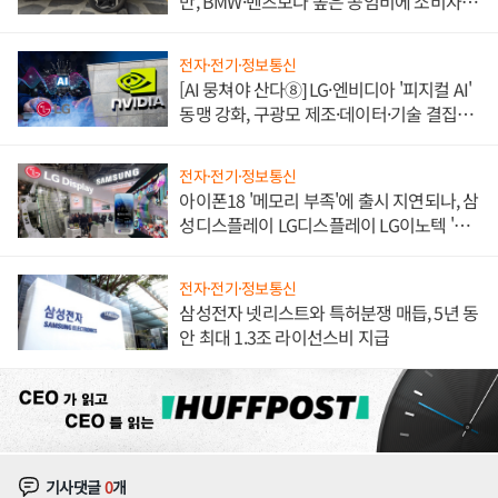
만, BMW·벤츠보다 높은 공임비에 소비자
불만 폭발
전자·전기·정보통신
[AI 뭉쳐야 산다⑧] LG·엔비디아 '피지컬 AI'
동맹 강화, 구광모 제조·데이터·기술 결집
해 종합 로보틱스 기업으로
전자·전기·정보통신
아이폰18 '메모리 부족'에 출시 지연되나, 삼
성디스플레이 LG디스플레이 LG이노텍 '탈
애플' 수익 다각화 속도
전자·전기·정보통신
삼성전자 넷리스트와 특허분쟁 매듭, 5년 동
안 최대 1.3조 라이선스비 지급
기사댓글
0
개