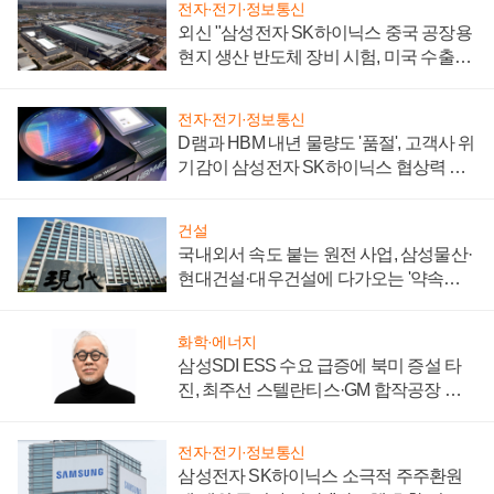
전자·전기·정보통신
외신 "삼성전자 SK하이닉스 중국 공장용
현지 생산 반도체 장비 시험, 미국 수출통
제 대비"
전자·전기·정보통신
D램과 HBM 내년 물량도 '품절', 고객사 위
기감이 삼성전자 SK하이닉스 협상력 더
키워
건설
국내외서 속도 붙는 원전 사업, 삼성물산·
현대건설·대우건설에 다가오는 '약속의
시간'
화학·에너지
삼성SDI ESS 수요 급증에 북미 증설 타
진, 최주선 스텔란티스·GM 합작공장 건
설 재추진하나
전자·전기·정보통신
삼성전자 SK하이닉스 소극적 주주환원