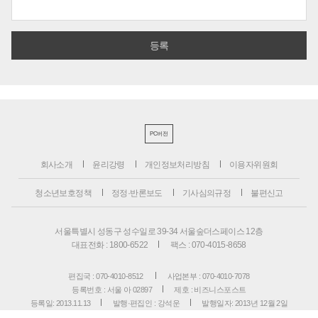
PC버전
회사소개
윤리강령
개인정보처리방침
이용자위원회
청소년보호정책
정정·반론보도
기사심의규정
불편신고
서울특별시 성동구 성수일로 39-34 서울숲더스페이스 12층
대표전화 : 1800-6522
팩스 : 070-4015-8658
편집국 : 070-4010-8512
사업본부 : 070-4010-7078
등록번호 : 서울 아 02897
제호 : 비즈니스포스트
등록일: 2013.11.13
발행·편집인 : 강석운
발행일자: 2013년 12월 2일
청소년보호책임자 : 강석운
ISSN : 2636-171X