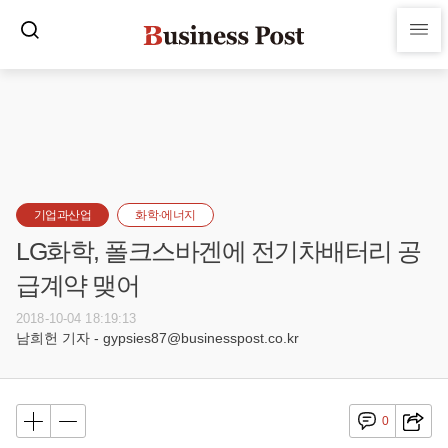
기업과산업
화학·에너지
LG화학, 폴크스바겐에 전기차배터리 공
급계약 맺어
2018-10-04 18:19:13
남희헌 기자 - gypsies87@businesspost.co.kr
0