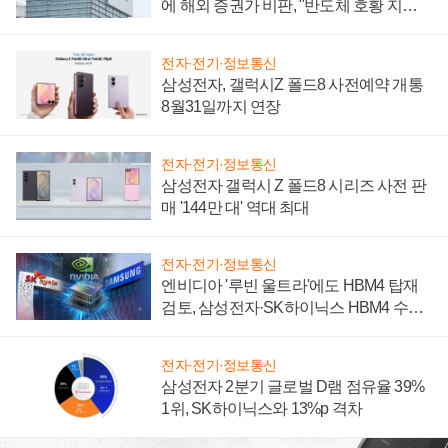
에 해외 증권가 비판, "반도체 호황 지속
성 의문"
전자·전기·정보통신
삼성전자, 갤럭시Z 폴드8 사전예약 개통
8월31일까지 연장
전자·전기·정보통신
삼성전자 갤럭시 Z 폴드8 시리즈 사전 판
매 '144만 대' 역대 최대
전자·전기·정보통신
엔비디아 '루빈 울트라'에도 HBM4 탑재
검토, 삼성전자·SK하이닉스 HBM4 수율
에 주도권 갈린다
전자·전기·정보통신
삼성전자 2분기 글로벌 D램 점유율 39%
1위, SK하이닉스와 13%p 격차