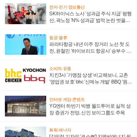
전자·전기·정보통신
SK하이닉스 노사 '성과급 주식 지급' 평행
선, 곽노정 'N% 성과급' 법적 논란 벗을지
주목
항공·물류
파라타항공 내년 미주 장거리 노선 첫 도
전, 윤철민 '하이브리드 항공사' 승부수 통
할까
소비자·유통
치킨3사 '가맹점 상생' 비교해보니, 교촌
'영업권 보호'·bhc '신메뉴 개발'·BBQ '원가
부담'
인터넷·게임·콘텐츠
YG엔터 하반기 빅뱅 월드투어로 실적 성
장 증권가 전망, 신인 보이그룹도 주목
화학·에너지
[김민정 기자의 '코스뽀'] 지엔씨에너지 AI