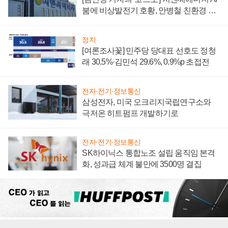
붐에 비상발전기 호황, 안병철 친환경 에
너지 발전전문기업 향한다
정치
[여론조사꽃] 민주당 당대표 선호도 정청
래 30.5%·김민석 29.6%, 0.9%p 초접전
전자·전기·정보통신
삼성전자, 미국 오크리지국립연구소와
극저온 히트펌프 개발하기로
전자·전기·정보통신
SK하이닉스 통합노조 설립 움직임 본격
화, 성과급 체계 불만에 3500명 결집