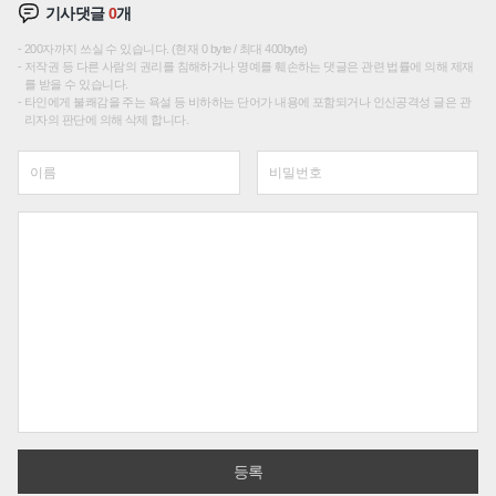
기사댓글
0
개
200자까지 쓰실 수 있습니다. (현재 0 byte / 최대 400byte)
저작권 등 다른 사람의 권리를 침해하거나 명예를 훼손하는 댓글은 관련 법률에 의해 제재
를 받을 수 있습니다.
타인에게 불쾌감을 주는 욕설 등 비하하는 단어가 내용에 포함되거나 인신공격성 글은 관
리자의 판단에 의해 삭제 합니다.