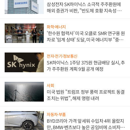
삼성전자 SK하이닉스 소극적 주주환원에
해외 증권가 비판, "반도체 호황 지속성 의
문"
화학·에너지
'한수원 협력사' 미국 오클로 SMR 연구용 원
자로 '임계 상태' 도달, 미국 에너지부 "중요
한 이정표"
전자·전기·정보통신
SK하이닉스 1주당 375원 현금배당 실시, 추
가 주주환원 계획 9월 공개 예정
사회
미국 법원 "트럼프 정부 풍력 프로젝트 동결
조치는 위법", 해제 명령 내려
자동차·부품
BYD코리아 가격 앞세워 수입차 4위 올랐지
만, BMW·벤츠보다 높은 공임비에 소비자