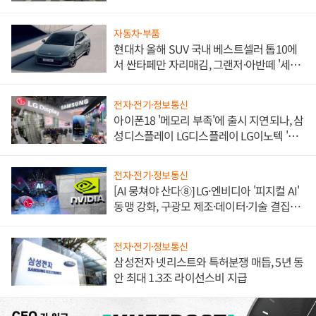
불만 폭발
자동차·부품
현대차 올해 SUV 국내 베스트셀러 톱10에
서 싼타페만 자리매김, 그랜저·아반떼 '세단
쌍끌이'로 내수 방어
전자·전기·정보통신
아이폰18 '메모리 부족'에 출시 지연되나, 삼
성디스플레이 LG디스플레이 LG이노텍 '탈
애플' 수익 다각화 속도
전자·전기·정보통신
[AI 뭉쳐야 산다⑧] LG·엔비디아 '피지컬 AI'
동맹 강화, 구광모 제조·데이터·기술 결집
해 종합 로보틱스 기업으로
전자·전기·정보통신
삼성전자 넷리스트와 특허분쟁 매듭, 5년 동
안 최대 1.3조 라이선스비 지급