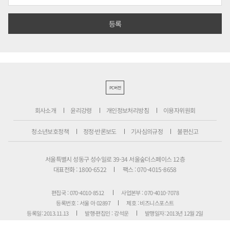
PC버전
회사소개
윤리강령
개인정보처리방침
이용자위원회
청소년보호정책
정정·반론보도
기사심의규정
불편신고
서울특별시 성동구 성수일로 39-34 서울숲더스페이스 12층
대표전화 : 1800-6522
팩스 : 070-4015-8658
편집국 : 070-4010-8512
사업본부 : 070-4010-7078
등록번호 : 서울 아 02897
제호 : 비즈니스포스트
등록일: 2013.11.13
발행·편집인 : 강석운
발행일자: 2013년 12월 2일
청소년보호책임자 : 강석운
ISSN : 2636-171X