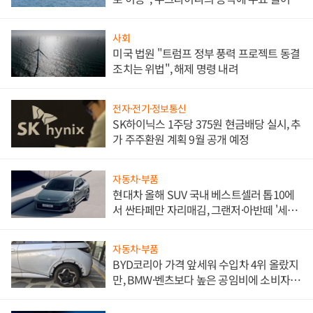
사회
미국 법원 "트럼프 정부 풍력 프로젝트 동결
조치는 위법", 해제 명령 내려
전자·전기·정보통신
SK하이닉스 1주당 375원 현금배당 실시, 추
가 주주환원 계획 9월 공개 예정
자동차·부품
현대차 올해 SUV 국내 베스트셀러 톱10에
서 싼타페만 자리매김, 그랜저·아반떼 '세단
쌍끌이'로 내수 방어
자동차·부품
BYD코리아 가격 앞세워 수입차 4위 올랐지
만, BMW·벤츠보다 높은 공임비에 소비자
불만 폭발