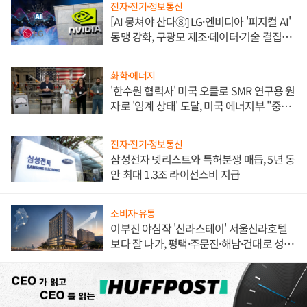
전자·전기·정보통신
[AI 뭉쳐야 산다⑧] LG·엔비디아 '피지컬 AI'
동맹 강화, 구광모 제조·데이터·기술 결집
해 종합 로보틱스 기업으로
화학·에너지
'한수원 협력사' 미국 오클로 SMR 연구용 원
자로 '임계 상태' 도달, 미국 에너지부 "중요
한 이정표"
전자·전기·정보통신
삼성전자 넷리스트와 특허분쟁 매듭, 5년 동
안 최대 1.3조 라이선스비 지급
소비자·유통
이부진 야심작 '신라스테이' 서울신라호텔
보다 잘 나가, 평택·주문진·해남·건대로 성
장판 더 넓힌다