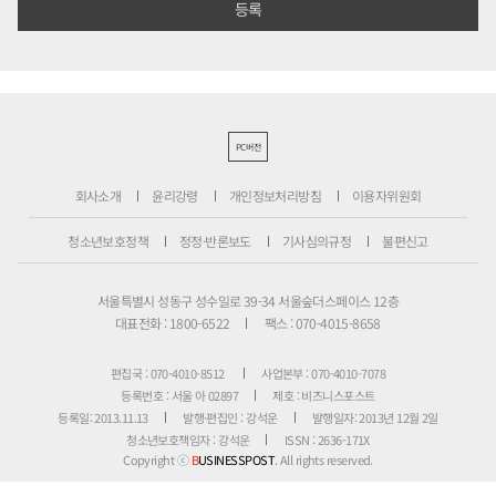
PC버전
회사소개
윤리강령
개인정보처리방침
이용자위원회
청소년보호정책
정정·반론보도
기사심의규정
불편신고
서울특별시 성동구 성수일로 39-34 서울숲더스페이스 12층
대표전화 : 1800-6522
팩스 : 070-4015-8658
편집국 : 070-4010-8512
사업본부 : 070-4010-7078
등록번호 : 서울 아 02897
제호 : 비즈니스포스트
등록일: 2013.11.13
발행·편집인 : 강석운
발행일자: 2013년 12월 2일
청소년보호책임자 : 강석운
ISSN : 2636-171X
Copyright ⓒ
B
USINESSPOST
. All rights reserved.