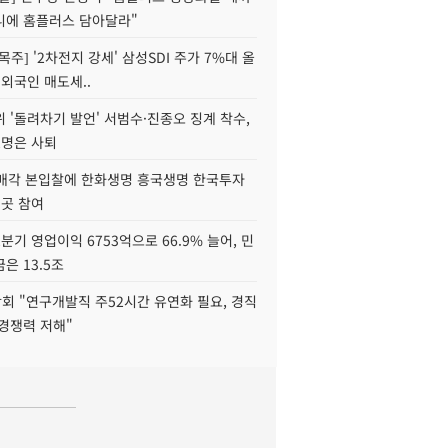
니에 홈플러스 담아달라"
목주] '2차전지 강세' 삼성SDI 주가 7%대 올
 외국인 매도세..
 '돌려차기 발언' 서범수·진종오 징계 착수,
2명은 사퇴
 매각 본입찰에 한화생명 흥국생명 한국투자
3곳 참여
분기 영업이익 6753억으로 66.9% 늘어, 민
은 13.5조
회 "연구개발직 주52시간 유연화 필요, 경직
경쟁력 저해"