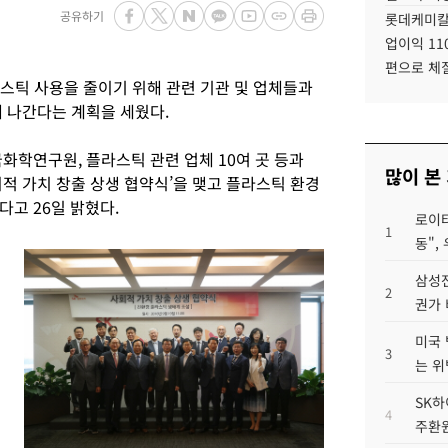
공유하기
롯데케미칼
업이익 11
편으로 체
스틱 사용을 줄이기 위해 관련 기관 및 업체들과
해 나간다는 계획을 세웠다.
화학연구원, 플라스틱 관련 업체 10여 곳 등과
많이 본
적 가치 창출 상생 협약식’을 맺고 플라스틱 환경
고 26일 밝혔다.
로이터
1
동",
삼성전
2
권가 
미국 
3
는 위
SK하
4
주환원