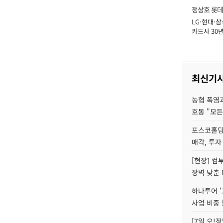
정상호 롯데
LG·현대·삼
장
카드사 30년
에 '초집중' 
최신기
농협 폭염과
호동 "모든
포스코홀딩
매각, 투자
[현장] 컴
장벽 낮춘 
하나투어 '
사업 비중 
[7일 오!