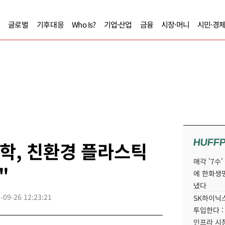
글로벌
기후대응
Who Is?
기업·산업
금융
시장·머니
시민·경
HUFF
학, 친환경 플라스틱
매각 '7수
"
에 한화생
냈다
-09-26 12:23:21
SK하이닉스
투입한다 :
인프라 시