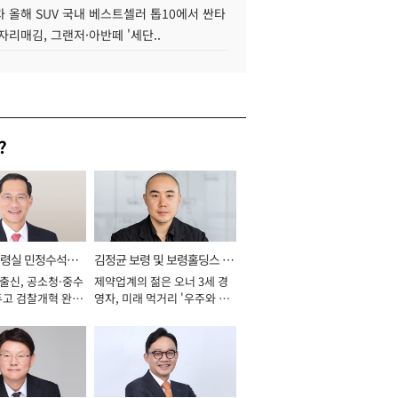
 올해 SUV 국내 베스트셀러 톱10에서 싼타
자리매김, 그랜저·아반떼 '세단..
?
통령실 민정수석비
김정균 보령 및 보령홀딩스 대
 출신, 공소청·중수
제약업계의 젊은 오너 3세 경
표이사 사장
두고 검찰개혁 완수
영자, 미래 먹거리 '우주와 헬
년]
스케어' 공들여 [2026년]