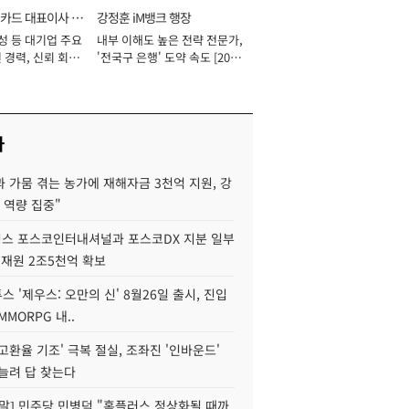
카드 대표이사 사
강정훈 iM뱅크 행장
성 등 대기업 주요
내부 이해도 높은 전략 전문가,
 경력, 신뢰 회복
'전국구 은행' 도약 속도 [2026
[2026년]
년]
사
 가뭄 겪는 농가에 재해자금 3천억 지원, 강
 역량 집중"
스 포스코인터내셔널과 포스코DX 지분 일부
 재원 2조5천억 확보
투스 '제우스: 오만의 신' 8월26일 출시, 진입
MMORPG 내..
고환율 기조' 극복 절실, 조좌진 '인바운드'
늘려 답 찾는다
정말] 민주당 민병덕 "홈플러스 정상화될 때까