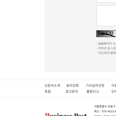
-
200자
까지 쓰실
- 저작권 등 
- 타인에게 불
신문사소개
윤리강령
기사심의규정
이
포럼
광고문의
불편신고
서울특별시 성동구 성
팩스 : 070-4015-
ISSN : 2636-171