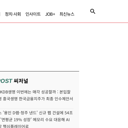
제
정치·사회
인사이트
JOB+
최신뉴스
씨저널
POST
' KDB생명 이번에는 매각 성공할까 : 본입찰
명 흥국생명 한국금융지주가 최종 인수제안서
 '용인 D램-청주 낸드' 신규 팹 건설에 54조
 '연평균 19% 성장' 메모리 수요 대응해 AI
장 핵심플레이어로