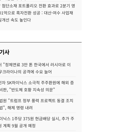
 첨단소재 포트폴리오 전환 효과로 2분기 영
01억으로 흑자전환 성공 : 대산·여수 사업재
질개선 속도 높인다
 기사
 "정제연료 3만 톤 한국에서 러시아로 이
 우크라이나의 공격에 수요 늘어
자 SK하이닉스 소극적 주주환원에 해외 증
비판, "반도체 호황 지속성 의문"
법원 "트럼프 정부 풍력 프로젝트 동결 조치
법", 해제 명령 내려
이닉스 1주당 375원 현금배당 실시, 추가 주
 계획 9월 공개 예정