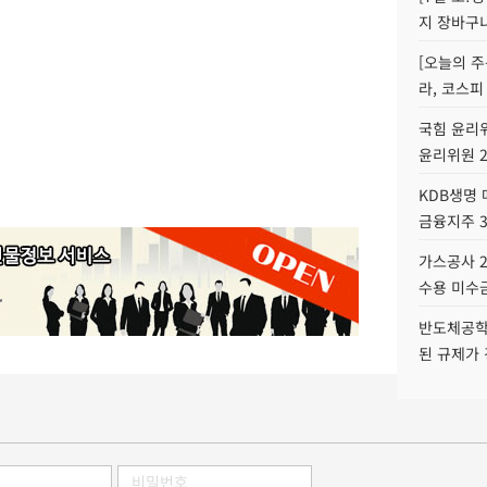
지 장바구
[오늘의 주
라, 코스피
국힘 윤리위
윤리위원 
KDB생명
금융지주 
가스공사 2
수용 미수금
반도체공학
된 규제가 