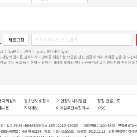
 수 있습니다. (현재 0 byte / 최대 400byte)
다른 사람의 권리를 침해하거나 명예를 훼손하는 댓글은 관련 법률에 의해 제재를 받을 수 있습니
쾌감을 주는 욕설 등 비하하는 단어가 내용에 포함되거나 인신공격성 글은 관리자의 판단에 의해
용자위원회
청소년보호정책
개인정보처리방침
정정·반론보도
인재채용
기사제보
이메일무단수집거부
RSS
수일로 39-34 서울숲더스페이스 12층 1201호-1203호
대표전화 : 1800-6522
편집국 070-4
8658
등록번호 : 서울 아 02897
제호: 비즈니스포스트
등록일: 2013.11.13
발행·편집인 : 강석
X
Copyright ? 2013 비즈니스포스트. All rights reserved.