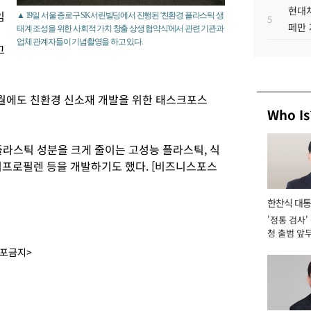
현대차
임
▲ 19일 서울 종로구 SK서린빌딩에서 진행된 '친환경 플라스틱 생
5
페만 
태계 조성을 위한 사회적 가치 창출 상생 협약식'에서 관련 기관과
업체 관계자들이 기념촬영을 하고 있다.
고
월에도 친환경 신소재 개발을 위한 태스크포스
Who Is
플라스틱 성분을 크게 줄이는 고성능 플라스틱, 식
리프로필렌 등을 개발하기도 했다. [비즈니스포스
한찬식 대
'정통 검사'
서관
청 출범 앞
맡아 [2026
배포금지>