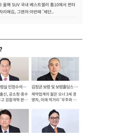
 올해 SUV 국내 베스트셀러 톱10에서 싼타
자리매김, 그랜저·아반떼 '세단..
?
통령실 민정수석비
김정균 보령 및 보령홀딩스 대
 출신, 공소청·중수
제약업계의 젊은 오너 3세 경
표이사 사장
두고 검찰개혁 완수
영자, 미래 먹거리 '우주와 헬
년]
스케어' 공들여 [2026년]