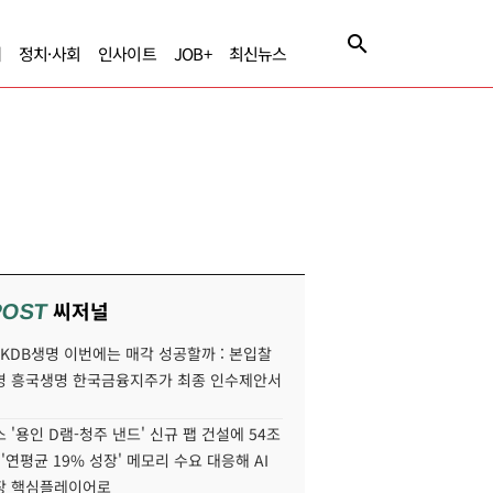
제
정치·사회
인사이트
JOB+
최신뉴스
씨저널
POST
' KDB생명 이번에는 매각 성공할까 : 본입찰
명 흥국생명 한국금융지주가 최종 인수제안서
 '용인 D램-청주 낸드' 신규 팹 건설에 54조
 '연평균 19% 성장' 메모리 수요 대응해 AI
장 핵심플레이어로