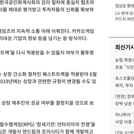
 한국공인회계사회의 감리 절차에 충실히 협조하
정상호 롯데
업가치를 제대로 평가받고 투자자들의 신뢰를 확보하
LG·현대·삼
장
카드사 30년
에 '초집중' 
임즈의 지속적 소통 아래 이뤄진다. 카카오게임
대상 기업의 정보 등을 넘기는 등 방식이다.
최신기
트트랙’을 다시 적용받을 수 있을지 여부가 불투명
농협 폭염과
호동 "모든
 상장 간소화 절차인 패스트트랙을 적용받아 6월
포스코홀딩
2019년에는 상장과 관련한 규정이 변경될 수도 있
매각, 투자
[현장] 컴
년 상장 재추진의 성공 여부를 결정지을 것으로 보
장벽 낮춘 
하나투어 '
사업 비중 
수행게임(RPG) ‘창세기전: 안타리아의 전쟁’을
게임은 개발사 엔드림과 조이시티가 함께 개발하고
[7일 오!