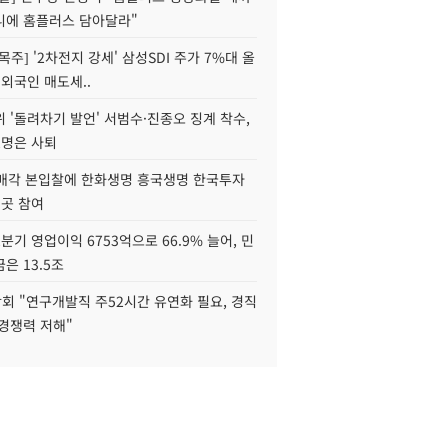
니에 홈플러스 담아달라"
목주] '2차전지 강세' 삼성SDI 주가 7%대 올
 외국인 매도세..
 '돌려차기 발언' 서범수·진종오 징계 착수,
2명은 사퇴
 매각 본입찰에 한화생명 흥국생명 한국투자
3곳 참여
분기 영업이익 6753억으로 66.9% 늘어, 민
은 13.5조
회 "연구개발직 주52시간 유연화 필요, 경직
경쟁력 저해"