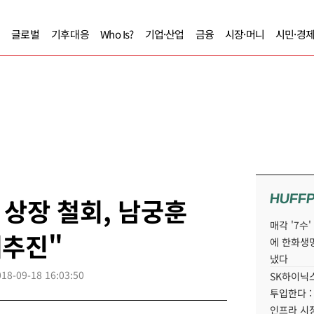
글로벌
기후대응
Who Is?
기업·산업
금융
시장·머니
시민·경
HUFF
상장 철회, 남궁훈
매각 '7수
재추진"
에 한화생
냈다
018-09-18 16:03:50
SK하이닉스
투입한다 :
인프라 시