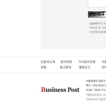
-
200자
까지 쓰실
- 저작권 등 
- 타인에게 불
신문사소개
윤리강령
기사심의규정
이
포럼
광고문의
불편신고
서울특별시 성동구 성
팩스 : 070-4015-
ISSN : 2636-171
열린보도원칙
당
고충처리인 박상유 180