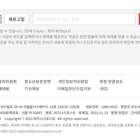
 수 있습니다. (현재 0 byte / 최대 400byte)
다른 사람의 권리를 침해하거나 명예를 훼손하는 댓글은 관련 법률에 의해 제재를 받을 수 있습니
쾌감을 주는 욕설 등 비하하는 단어가 내용에 포함되거나 인신공격성 글은 관리자의 판단에 의해
용자위원회
청소년보호정책
개인정보처리방침
정정·반론보도
인재채용
기사제보
이메일무단수집거부
RSS
수일로 39-34 서울숲더스페이스 12층 1201호-1203호
대표전화 : 1800-6522
편집국 070-4
8658
등록번호 : 서울 아 02897
제호: 비즈니스포스트
등록일: 2013.11.13
발행·편집인 : 강석
X
Copyright ? 2013 비즈니스포스트. All rights reserved.
 매체는 독자와 취재원 등 뉴스이용자의 권리 보장을 위해 반론이나 정정보도, 추후보도를 요청할 수 
0-6522 bspost@businesspost.co.kr