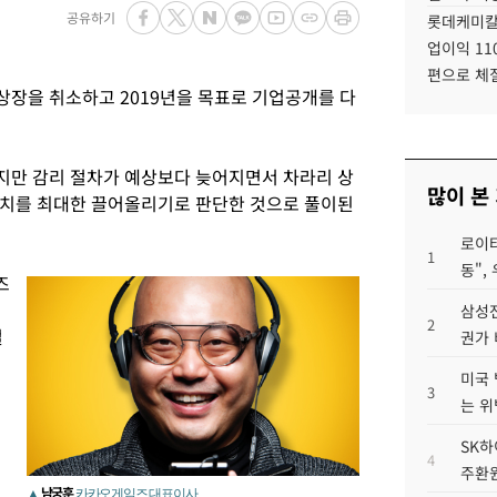
공유하기
롯데케미칼
업이익 11
편으로 체
장을 취소하고 2019년을 목표로 기업공개를 다
지만 감리 절차가 예상보다 늦어지면서 차라리 상
많이 본
가치를 최대한 끌어올리기로 판단한 것으로 풀이된
로이터
1
동",
즈
삼성전
2
철
권가 
미국 
3
는 위
SK하
4
주환원
남궁훈
▲
카카오게임즈 대표이사.