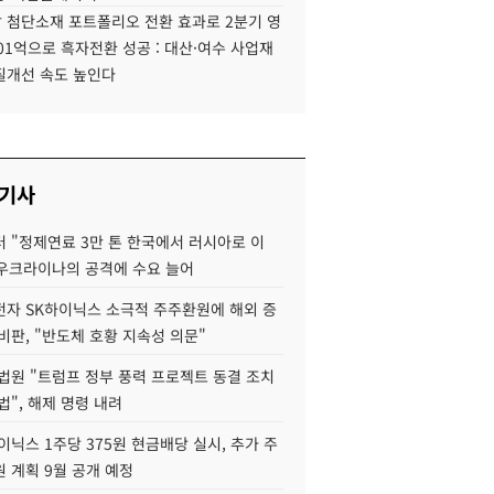
 첨단소재 포트폴리오 전환 효과로 2분기 영
01억으로 흑자전환 성공 : 대산·여수 사업재
질개선 속도 높인다
 기사
 "정제연료 3만 톤 한국에서 러시아로 이
 우크라이나의 공격에 수요 늘어
자 SK하이닉스 소극적 주주환원에 해외 증
비판, "반도체 호황 지속성 의문"
법원 "트럼프 정부 풍력 프로젝트 동결 조치
법", 해제 명령 내려
이닉스 1주당 375원 현금배당 실시, 추가 주
 계획 9월 공개 예정