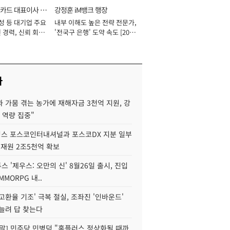
카드 대표이사 사
강정훈 iM뱅크 행장
성 등 대기업 주요
내부 이해도 높은 전략 전문가,
 경력, 신뢰 회복
'전국구 은행' 도약 속도 [2026
[2026년]
년]
사
 가뭄 겪는 농가에 재해자금 3천억 지원, 강
 역량 집중"
스 포스코인터내셔널과 포스코DX 지분 일부
 재원 2조5천억 확보
투스 '제우스: 오만의 신' 8월26일 출시, 진입
MMORPG 내..
고환율 기조' 극복 절실, 조좌진 '인바운드'
늘려 답 찾는다
정말] 민주당 민병덕 "홈플러스 정상화될 때까