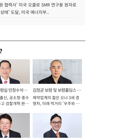
원 협력사' 미국 오클로 SMR 연구용 원자로
 상태' 도달, 미국 에너지부..
?
통령실 민정수석비
김정균 보령 및 보령홀딩스 대
 출신, 공소청·중수
제약업계의 젊은 오너 3세 경
표이사 사장
두고 검찰개혁 완수
영자, 미래 먹거리 '우주와 헬
년]
스케어' 공들여 [2026년]