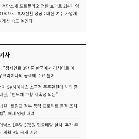
 첨단소재 포트폴리오 전환 효과로 2분기 영
01억으로 흑자전환 성공 : 대산·여수 사업재
질개선 속도 높인다
 기사
 "정제연료 3만 톤 한국에서 러시아로 이
 우크라이나의 공격에 수요 늘어
자 SK하이닉스 소극적 주주환원에 해외 증
비판, "반도체 호황 지속성 의문"
법원 "트럼프 정부 풍력 프로젝트 동결 조치
법", 해제 명령 내려
이닉스 1주당 375원 현금배당 실시, 추가 주
 계획 9월 공개 예정