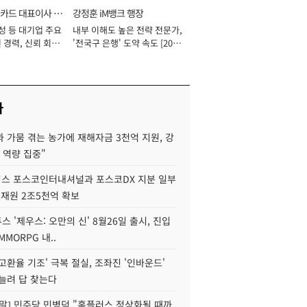
카드 대표이사 사
강정훈 iM뱅크 행장
성 등 대기업 주요
내부 이해도 높은 전략 전문가,
 경력, 신뢰 회복
'전국구 은행' 도약 속도 [2026
[2026년]
년]
사
 가뭄 겪는 농가에 재해자금 3천억 지원, 강
 역량 집중"
스 포스코인터내셔널과 포스코DX 지분 일부
 재원 2조5천억 확보
투스 '제우스: 오만의 신' 8월26일 출시, 진입
MMORPG 내..
고환율 기조' 극복 절실, 조좌진 '인바운드'
늘려 답 찾는다
정말] 민주당 민병덕 "홈플러스 정상화될 때까