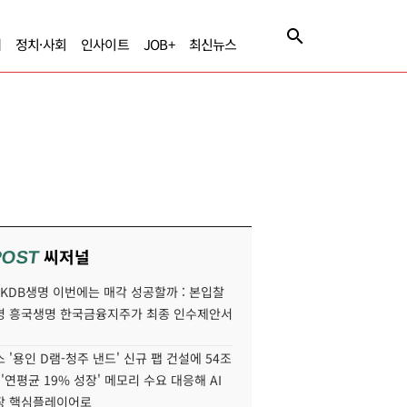
제
정치·사회
인사이트
JOB+
최신뉴스
씨저널
POST
' KDB생명 이번에는 매각 성공할까 : 본입찰
명 흥국생명 한국금융지주가 최종 인수제안서
 '용인 D램-청주 낸드' 신규 팹 건설에 54조
 '연평균 19% 성장' 메모리 수요 대응해 AI
장 핵심플레이어로