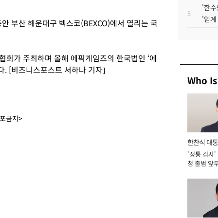
'한수
5
'임계
동안 부산 해운대구 벡스코(BEXCO)에서 열리는 국
협회가 주최하며 올해 에픽게임즈의 한국법인 ‘에
. [비즈니스포스트 서하나 기자]
Who Is
배포금지>
한찬식 대
'정통 검사'
서관
청 출범 앞
맡아 [2026