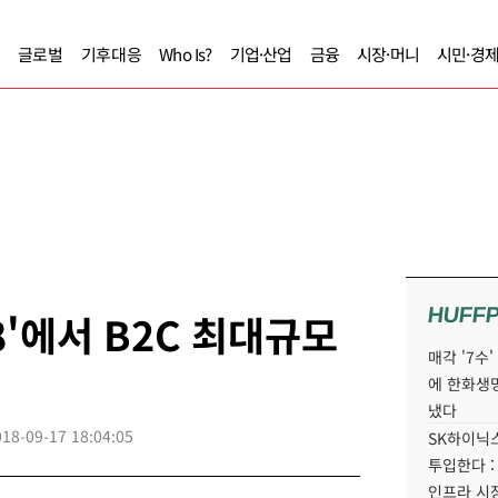
글로벌
기후대응
Who Is?
기업·산업
금융
시장·머니
시민·경
HUFF
8'에서 B2C 최대규모
매각 '7수
에 한화생
냈다
018-09-17 18:04:05
SK하이닉스
투입한다 :
인프라 시