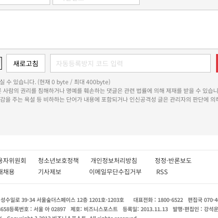
 수 있습니다. (현재 0 byte / 최대 400byte)
다른 사람의 권리를 침해하거나 명예를 훼손하는 댓글은 관련 법률에 의해 제재를 받을 수 있습니
쾌감을 주는 욕설 등 비하하는 단어가 내용에 포함되거나 인신공격성 글은 관리자의 판단에 의해
용자위원회
청소년보호정책
개인정보처리방침
정정·반론보도
인재채용
기사제보
이메일무단수집거부
RSS
수일로 39-34 서울숲더스페이스 12층 1201호-1203호
대표전화 : 1800-6522
편집국 070-4
8658
등록번호 : 서울 아 02897
제호: 비즈니스포스트
등록일: 2013.11.13
발행·편집인 : 강석
X
Copyright ? 2013 비즈니스포스트. All rights reserved.