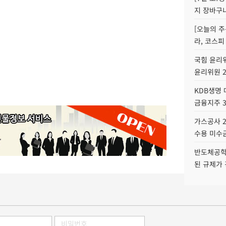
지 장바구
[오늘의 주
라, 코스피
국힘 윤리위
윤리위원 
KDB생명
금융지주 
가스공사 2
수용 미수금
반도체공학
된 규제가 