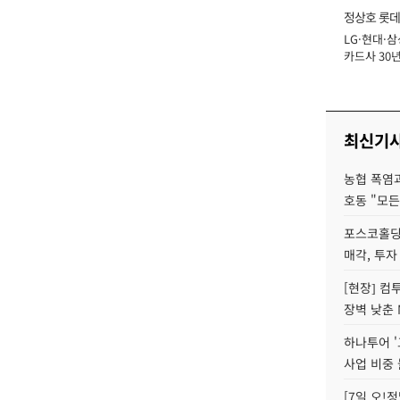
정상호 롯데
LG·현대·삼
장
카드사 30년
에 '초집중' 
최신기
농협 폭염과
호동 "모든
포스코홀딩
매각, 투자
[현장] 컴
장벽 낮춘 
하나투어 '
사업 비중 
[7일 오!