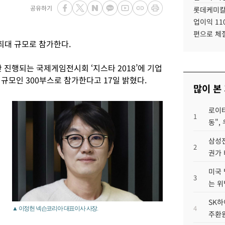
공유하기
롯데케미칼
업이익 11
편으로 체
 최대 규모로 참가한다.
안 진행되는 국제게임전시회 ‘지스타 2018’에 기업
큰 규모인 300부스로 참가한다고 17일 밝혔다.
많이 본
로이터
1
동",
삼성전
2
권가 
미국 
3
는 위
SK하
4
▲ 이정헌 넥슨코리아 대표이사 사장.
주환원