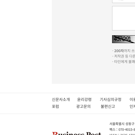
-
200자
까지 쓰실
- 저작권 등 
- 타인에게 불
신문사소개
윤리강령
기사심의규정
이
포럼
광고문의
불편신고
서울특별시 성동구 성
팩스 : 070-4015-
ISSN : 2636-171