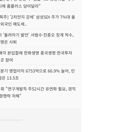
니에 홈플러스 담아달라"
목주] '2차전지 강세' 삼성SDI 주가 7%대 올
 외국인 매도세..
 '돌려차기 발언' 서범수·진종오 징계 착수,
2명은 사퇴
 매각 본입찰에 한화생명 흥국생명 한국투자
3곳 참여
분기 영업이익 6753억으로 66.9% 늘어, 민
은 13.5조
회 "연구개발직 주52시간 유연화 필요, 경직
경쟁력 저해"