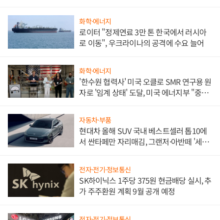
화학·에너지
로이터 "정제연료 3만 톤 한국에서 러시아
로 이동", 우크라이나의 공격에 수요 늘어
화학·에너지
'한수원 협력사' 미국 오클로 SMR 연구용 원
자로 '임계 상태' 도달, 미국 에너지부 "중요
한 이정표"
자동차·부품
현대차 올해 SUV 국내 베스트셀러 톱10에
서 싼타페만 자리매김, 그랜저·아반떼 '세단
쌍끌이'로 내수 방어
전자·전기·정보통신
SK하이닉스 1주당 375원 현금배당 실시, 추
가 주주환원 계획 9월 공개 예정
전자·전기·정보통신