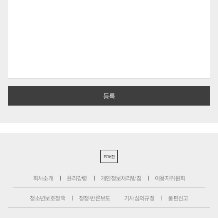
PC버전
회사소개
윤리강령
개인정보처리방침
이용자위원회
청소년보호정책
정정·반론보도
기사심의규정
불편신고