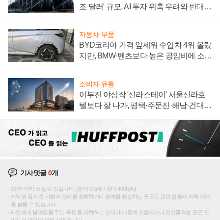
조 달러' 규모, AI 투자 위축 우려와 반대
신호
자동차·부품
BYD코리아 가격 앞세워 수입차 4위 올랐
지만, BMW·벤츠보다 높은 공임비에 소비
자 불만 폭발
소비자·유통
이부진 야심작 '신라스테이' 서울신라호
텔보다 잘 나가, 평택·주문진·해남·건대로
성장판 더 넓힌다
기사댓글
0
개
200자까지 쓰실 수 있습니다. (현재 0 byte / 최대 400byte)
저작권 등 다른 사람의 권리를 침해하거나 명예를 훼손하는 댓글은 관련 법률에 의해 제재
를 받을 수 있습니다.
타인에게 불쾌감을 주는 욕설 등 비하하는 단어가 내용에 포함되거나 인신공격성 글은 관
리자의 판단에 의해 삭제 합니다.