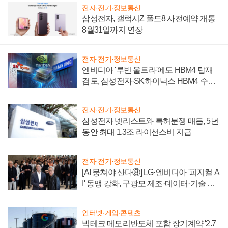
전자·전기·정보통신
삼성전자, 갤럭시Z 폴드8 사전예약 개통
8월31일까지 연장
전자·전기·정보통신
엔비디아 '루빈 울트라'에도 HBM4 탑재
검토, 삼성전자·SK하이닉스 HBM4 수율
에 주도권 갈린다
전자·전기·정보통신
삼성전자 넷리스트와 특허분쟁 매듭, 5년
동안 최대 1.3조 라이선스비 지급
전자·전기·정보통신
[AI 뭉쳐야 산다⑧] LG·엔비디아 '피지컬 A
I' 동맹 강화, 구광모 제조·데이터·기술 결
집해 종합 로보틱스 기업으로
인터넷·게임·콘텐츠
빅테크 메모리반도체 포함 장기계약 '2.7