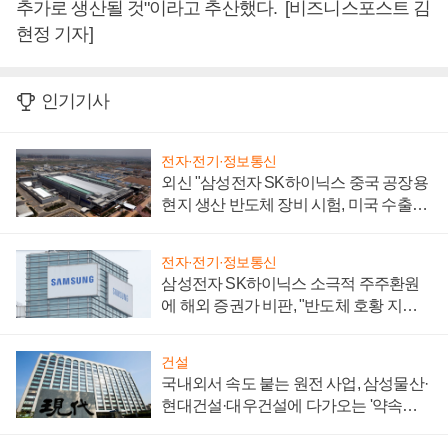
추가로 생산될 것"이라고 추산했다. [비즈니스포스트 김
현정 기자]
인기기사
전자·전기·정보통신
외신 "삼성전자 SK하이닉스 중국 공장용
현지 생산 반도체 장비 시험, 미국 수출통
제 대비"
전자·전기·정보통신
삼성전자 SK하이닉스 소극적 주주환원
에 해외 증권가 비판, "반도체 호황 지속
성 의문"
건설
국내외서 속도 붙는 원전 사업, 삼성물산·
현대건설·대우건설에 다가오는 '약속의
시간'