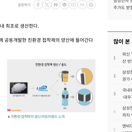
삼성전자 
공유하기
주가도 받칠
내 최초로 생산한다.
께 공동개발한 친환경 접착제의 양산에 들어간다
많이 본
외신 
1
산 반
삼성전
2
권가 
국내외
3
·대우
삼성전
4
까지
▲ 친환경 접착제의 생산 과정과 용도 소개.
엔비디
5