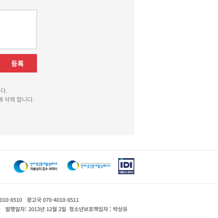
등록
다.
 삭제 합니다.
010-8510
광고국 070-4010-8511
운
발행일자: 2013년 12월 2일
청소년보호책임자 : 박상유