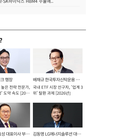
·SK하이닉스 HBM4 수율에..
?
뱅크 행장
배재규 한국투자신탁운용 대
 높은 전략 전문가,
국내 ETF 시장 선구자, '업계 3
표이사 사장
' 도약 속도 [2026
위' 탈환 과제 [2026년]
효성 대표이사 부회
김동명 LG에너지솔루션 대표