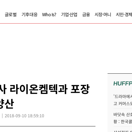
글로벌
기후대응
Who Is?
기업·산업
금융
시장·머니
시민·경
HUFF
력사 라이온켐텍과 포장
'드라마에서
양산
고 커머스
바닷속 산
2018-09-10 18:59:10
황 : 한국