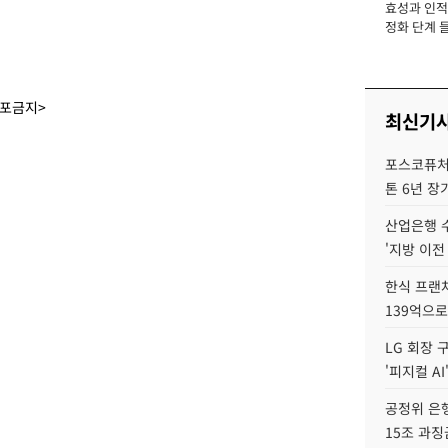
효성과 인적 
장
정화 단계 들
배포금지>
최신기
포스코퓨처엠
톤 6년 장
산업은행 
'지방 이전
한식 프랜
139억으로
LG 회장 
'피지컬 AI
공정위 은행
15조 과징