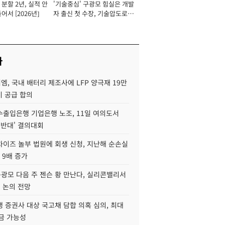
분할 2년, 실적 안
'기술중심' 구광모 힘실은 개발
이사 사장
어서 [2026년]
자 출신 첫 수장, 기술압도로
경쟁력 확보 사활 [2026년]
사
, 국내 배터리 제조사에 LFP 양극재 19만
기 공급 합의
수출입은행 기업은행 노조, 11일 여의도서
 반대' 결의대회
차이즈 놀부 법원에 회생 신청, 지난해 순손실
 9배 증가
구광모 다음 주 젠슨 황 만난다, 실리콘밸리서
' 논의 전망
 증권사 대상 국고채 담합 의혹 심의, 최대
금 가능성