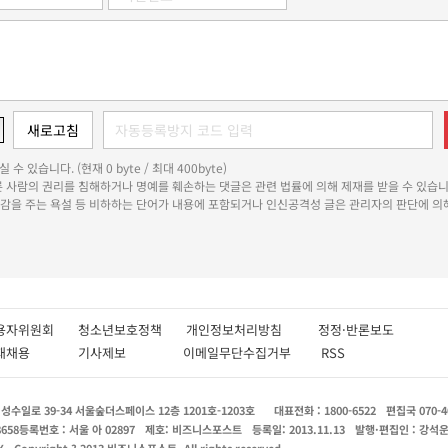
 수 있습니다. (현재 0 byte / 최대 400byte)
다른 사람의 권리를 침해하거나 명예를 훼손하는 댓글은 관련 법률에 의해 제재를 받을 수 있습니
쾌감을 주는 욕설 등 비하하는 단어가 내용에 포함되거나 인신공격성 글은 관리자의 판단에 의해
용자위원회
청소년보호정책
개인정보처리방침
정정·반론보도
인재채용
기사제보
이메일무단수집거부
RSS
수일로 39-34 서울숲더스페이스 12층 1201호-1203호
대표전화 : 1800-6522
편집국 070-4
8658
등록번호 : 서울 아 02897
제호: 비즈니스포스트
등록일: 2013.11.13
발행·편집인 : 강석
X
Copyright ? 2013 비즈니스포스트. All rights reserved.