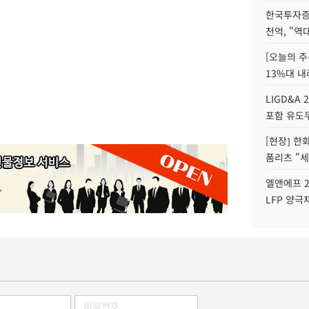
한국투자증
천억, "역
[오늘의 주
13%대 내
LIGD&A 
포함 유도무
[현장] 한
폼리츠 "세
엘앤에프 2
LFP 양극