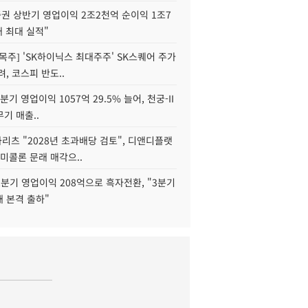
권 상반기 영업이익 2조2천억 순이익 1조7
대 최대 실적"
목주] 'SK하이닉스 최대주주' SK스퀘어 주가
려, 코스피 반도..
2분기 영업이익 1057억 29.5% 늘어, 천궁-II
기 매출..
화리츠 "2028년 초과배당 검토", 디앤디플랫
미콜론 문래 매각으..
분기 영업이익 208억으로 흑자전환, "3분기
재 본격 출하"