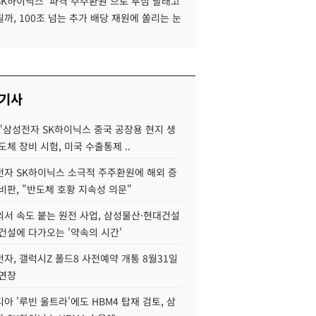
SK하이닉스 '파격 주주환원'으로 투심 달래고
까, 100조 넘는 추가 배당 재원에 쏠리는 눈
 기사
"삼성전자 SK하이닉스 중국 공장용 현지 생
도체 장비 시험, 미국 수출통제 ..
자 SK하이닉스 소극적 주주환원에 해외 증
비판, "반도체 호황 지속성 의문"
서 속도 붙는 원전 사업, 삼성물산·현대건설
건설에 다가오는 '약속의 시간'
자, 갤럭시Z 폴드8 사전예약 개통 8월31일
 연장
아 '루빈 울트라'에도 HBM4 탑재 검토, 삼