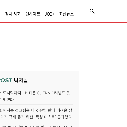
제
정치·사회
인사이트
JOB+
최신뉴스
씨저널
POST
 도시락까지' IP 키운 CJ ENM : 티빙도 웃
도 뛰었다
호 해치는 선크림은 미국·유럽 판매 어려운 상
콜마가 규제 뚫기 위한 '독성 테스트' 통과했다