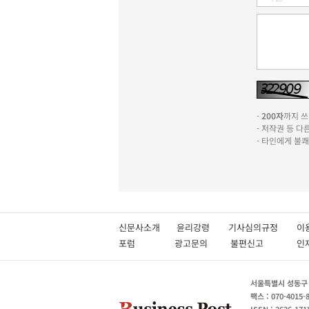
-
200자
까지 쓰실
- 저작권 등 
- 타인에게 불
신문사소개
윤리강령
기사심의규정
이
포럼
광고문의
불편신고
서울특별시 성동구 성
팩스 : 070-4015-
ISSN : 2636-171