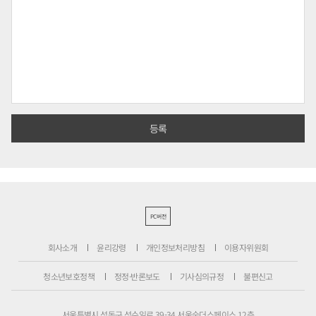
PC버전
회사소개
윤리강령
개인정보처리방침
이용자위원회
청소년보호정책
정정·반론보도
기사심의규정
불편신고
서울특별시 성동구 성수일로 39-34 서울숲더스페이스 12층