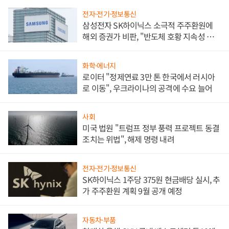
전자·전기·정보통신
삼성전자 SK하이닉스 소극적 주주환원에
해외 증권가 비판, "반도체 호황 지속성 의
문"
화학·에너지
로이터 "정제연료 3만 톤 한국에서 러시아
로 이동", 우크라이나의 공격에 수요 늘어
사회
미국 법원 "트럼프 정부 풍력 프로젝트 동결
조치는 위법", 해제 명령 내려
전자·전기·정보통신
SK하이닉스 1주당 375원 현금배당 실시, 추
가 주주환원 계획 9월 공개 예정
자동차·부품