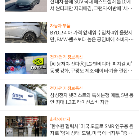
현대차 올해 SUV 국내 베스트셀러 톱10에
서 싼타페만 자리매김, 그랜저·아반떼 '세단
쌍끌이'로 내수 방어
자동차·부품
BYD코리아 가격 앞세워 수입차 4위 올랐지
만, BMW·벤츠보다 높은 공임비에 소비자
불만 폭발
전자·전기·정보통신
[AI 뭉쳐야 산다⑧] LG·엔비디아 '피지컬 AI'
동맹 강화, 구광모 제조·데이터·기술 결집
해 종합 로보틱스 기업으로
전자·전기·정보통신
삼성전자 넷리스트와 특허분쟁 매듭, 5년 동
안 최대 1.3조 라이선스비 지급
화학·에너지
'한수원 협력사' 미국 오클로 SMR 연구용 원
자로 '임계 상태' 도달, 미국 에너지부 "중요