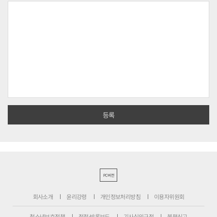
PC버전
회사소개
윤리강령
개인정보처리방침
이용자위원회
청소년보호정책
정정·반론보도
기사심의규정
불편신고