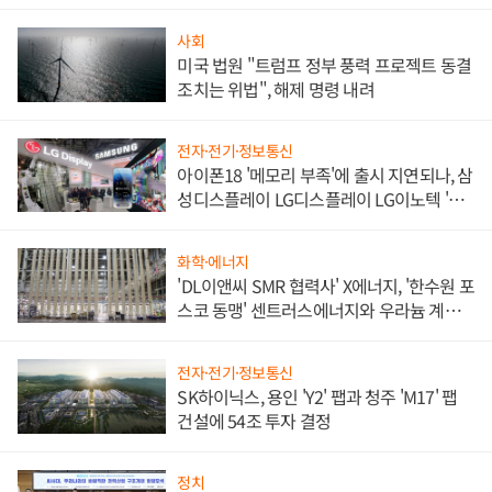
사회
미국 법원 "트럼프 정부 풍력 프로젝트 동결
조치는 위법", 해제 명령 내려
전자·전기·정보통신
아이폰18 '메모리 부족'에 출시 지연되나, 삼
성디스플레이 LG디스플레이 LG이노텍 '탈
애플' 수익 다각화 속도
화학·에너지
'DL이앤씨 SMR 협력사' X에너지, '한수원 포
스코 동맹' 센트러스에너지와 우라늄 계약
체결
전자·전기·정보통신
SK하이닉스, 용인 'Y2' 팹과 청주 'M17' 팹
건설에 54조 투자 결정
정치