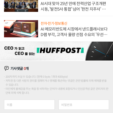
AI시대 맞아 25년 만에 전력산업 구조개편
시동, '발전5사 통합' 넘어 '한전 지주사' 재편
론도
전자·전기·정보통신
AI 메모리반도체 시장에서 낸드플래시보다
D램 부각, 고객사 물량 선점 수요의 '우선순
위'
기사댓글
0
개
200자까지 쓰실 수 있습니다. (현재 0 byte / 최대 400byte)
저작권 등 다른 사람의 권리를 침해하거나 명예를 훼손하는 댓글은 관련 법률에 의해 제재를 받을
수 있습니다.
타인에게 불쾌감을 주는 욕설 등 비하하는 단어가 내용에 포함되거나 인신공격성 글은 관리자의 판
단에 의해 삭제 합니다.