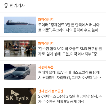
인기기사
화학·에너지
로이터 "정제연료 3만 톤 한국에서 러시아
로 이동", 우크라이나의 공격에 수요 늘어
화학·에너지
'한수원 협력사' 미국 오클로 SMR 연구용 원
자로 '임계 상태' 도달, 미국 에너지부 "중요
한 이정표"
자동차·부품
현대차 올해 SUV 국내 베스트셀러 톱10에
서 싼타페만 자리매김, 그랜저·아반떼 '세단
쌍끌이'로 내수 방어
전자·전기·정보통신
SK하이닉스 1주당 375원 현금배당 실시, 추
가 주주환원 계획 9월 공개 예정