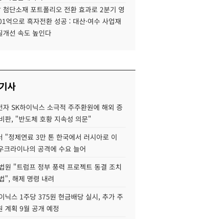
 첨단소재 포트폴리오 전환 효과로 2분기 영
01억으로 흑자전환 성공 : 대산·여수 사업재
질개선 속도 높인다
 기사
자 SK하이닉스 소극적 주주환원에 해외 증
비판, "반도체 호황 지속성 의문"
 "정제연료 3만 톤 한국에서 러시아로 이
 우크라이나의 공격에 수요 늘어
법원 "트럼프 정부 풍력 프로젝트 동결 조치
법", 해제 명령 내려
이닉스 1주당 375원 현금배당 실시, 추가 주
 계획 9월 공개 예정