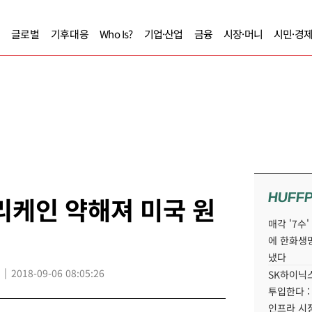
글로벌
기후대응
Who Is?
기업·산업
금융
시장·머니
시민·경
HUFF
리케인 약해져 미국 원
매각 '7수
에 한화생
냈다
2018-09-06 08:05:26
SK하이닉스
투입한다 :
인프라 시