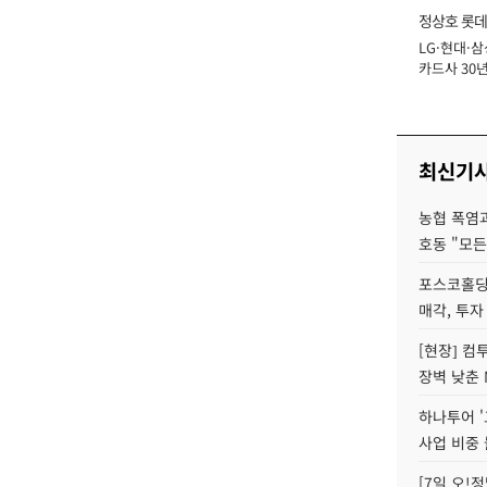
정상호 롯데
LG·현대·삼
장
카드사 30년
에 '초집중' 
최신기
농협 폭염과
호동 "모든
포스코홀딩
매각, 투자
[현장] 컴
장벽 낮춘 
하나투어 '
사업 비중 
[7일 오!