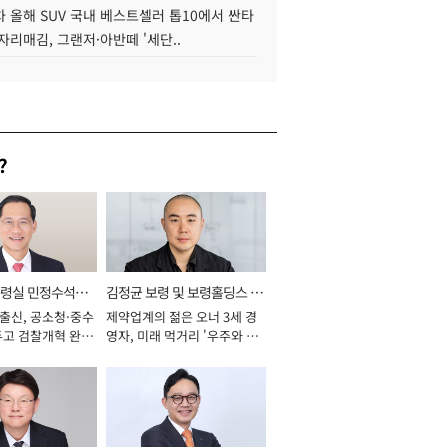
 올해 SUV 국내 베스트셀러 톱10에서 싼타
자리매김, 그랜저·아반떼 '세단..
?
통령실 민정수석비
김정균 보령 및 보령홀딩스 대
 출신, 공소청·중수
제약업계의 젊은 오너 3세 경
표이사 사장
두고 검찰개혁 완수
영자, 미래 먹거리 '우주와 헬
년]
스케어' 공들여 [2026년]