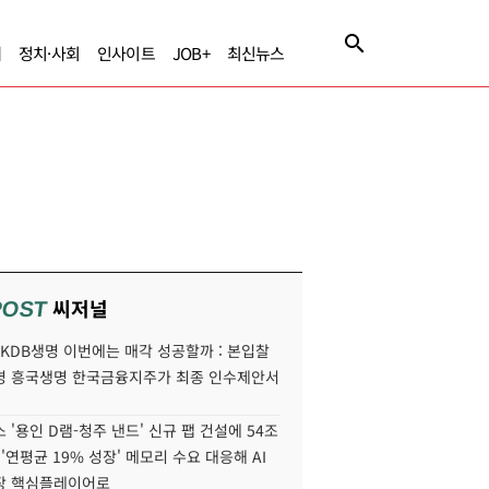
제
정치·사회
인사이트
JOB+
최신뉴스
씨저널
POST
' KDB생명 이번에는 매각 성공할까 : 본입찰
명 흥국생명 한국금융지주가 최종 인수제안서
 '용인 D램-청주 낸드' 신규 팹 건설에 54조
 '연평균 19% 성장' 메모리 수요 대응해 AI
장 핵심플레이어로