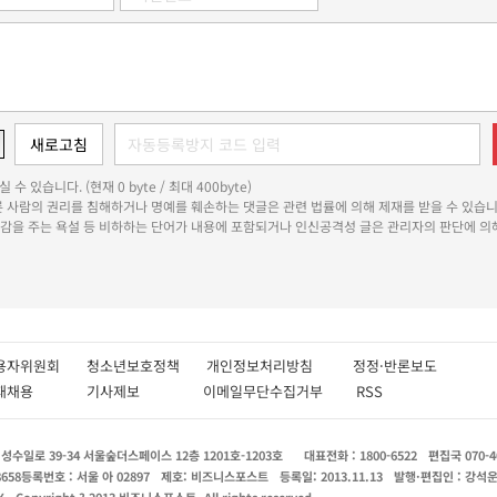
 수 있습니다. (현재 0 byte / 최대 400byte)
다른 사람의 권리를 침해하거나 명예를 훼손하는 댓글은 관련 법률에 의해 제재를 받을 수 있습니
쾌감을 주는 욕설 등 비하하는 단어가 내용에 포함되거나 인신공격성 글은 관리자의 판단에 의해
용자위원회
청소년보호정책
개인정보처리방침
정정·반론보도
인재채용
기사제보
이메일무단수집거부
RSS
수일로 39-34 서울숲더스페이스 12층 1201호-1203호
대표전화 : 1800-6522
편집국 070-4
8658
등록번호 : 서울 아 02897
제호: 비즈니스포스트
등록일: 2013.11.13
발행·편집인 : 강석
X
Copyright ? 2013 비즈니스포스트. All rights reserved.