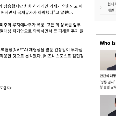
현대차
가 상승했지만 차차 허리케인 기세가 약화되고 이
5
페만 
전해지면서 국제유가가 하락했다”고 말했다.
피주와 루지애나주가 폭풍 ‘고든’의 상륙을 앞두
열대성 저기압으로 약화하면서 큰 피해를 주지 않
Who Is
역협정(NAFTA) 재협상을 앞둔 긴장감이 투자심
작용한 것으로 분석됐다. [비즈니스포스트 김현정
한찬식 대
'정통 검사'
서관
청 출범 앞
배포금지>
맡아 [2026