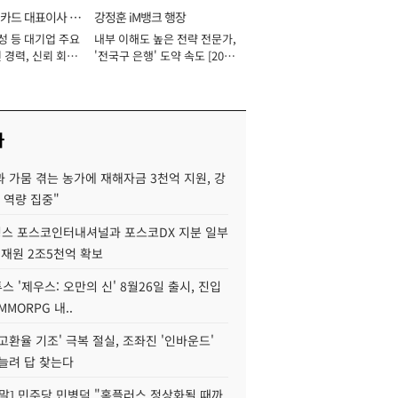
카드 대표이사 사
강정훈 iM뱅크 행장
성 등 대기업 주요
내부 이해도 높은 전략 전문가,
 경력, 신뢰 회복
'전국구 은행' 도약 속도 [2026
[2026년]
년]
사
 가뭄 겪는 농가에 재해자금 3천억 지원, 강
 역량 집중"
스 포스코인터내셔널과 포스코DX 지분 일부
 재원 2조5천억 확보
투스 '제우스: 오만의 신' 8월26일 출시, 진입
MMORPG 내..
고환율 기조' 극복 절실, 조좌진 '인바운드'
늘려 답 찾는다
정말] 민주당 민병덕 "홈플러스 정상화될 때까