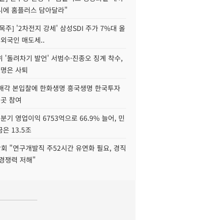
니에 홈플러스 담아달라"
목주] '2차전지 강세' 삼성SDI 주가 7%대 올
 외국인 매도세..
 '돌려차기 발언' 서범수·진종오 징계 착수,
2명은 사퇴
 매각 본입찰에 한화생명 흥국생명 한국투자
3곳 참여
분기 영업이익 6753억으로 66.9% 늘어, 민
은 13.5조
회 "연구개발직 주52시간 유연화 필요, 경직
경쟁력 저해"