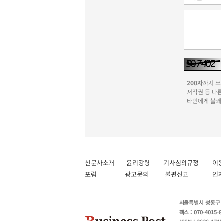
-
200자
까지 쓰실
- 저작권 등 
- 타인에게 불
신문사소개
윤리강령
기사심의규정
이
포럼
광고문의
불편신고
서울특별시 성동구 성
팩스 : 070-4015-
ISSN : 2636-171