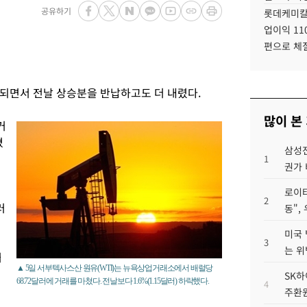
공유하기
롯데케미칼
업이익 11
편으로 체
되면서 전날 상승분을 반납하고도 더 내렸다.
많이 본
거
쳤
삼성전
1
권가 
로이터
2
러
동",
미국 
3
는 위
허
▲ 5일 서부텍사스산 원유(WTI)는 뉴욕상업거래소에서 배럴당
SK하
68.72달러에 거래를 마쳤다. 전날보다 1.6%(1.15달러) 하락했다.
4
주환원