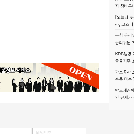
지 장바구
[오늘의 주
라, 코스피
국힘 윤리위
윤리위원 
KDB생명
금융지주 
가스공사 2
수용 미수금
반도체공학
된 규제가 