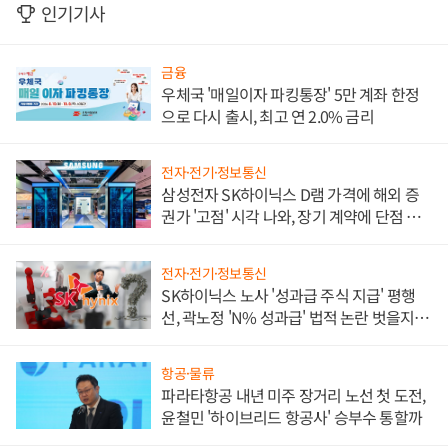
인기기사
금융
우체국 '매일이자 파킹통장' 5만 계좌 한정
으로 다시 출시, 최고 연 2.0% 금리
전자·전기·정보통신
삼성전자 SK하이닉스 D램 가격에 해외 증
권가 '고점' 시각 나와, 장기 계약에 단점 부
각
전자·전기·정보통신
SK하이닉스 노사 '성과급 주식 지급' 평행
선, 곽노정 'N% 성과급' 법적 논란 벗을지 주
목
항공·물류
파라타항공 내년 미주 장거리 노선 첫 도전,
윤철민 '하이브리드 항공사' 승부수 통할까