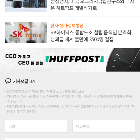
삼성전자, 미국 오크리지국립연구소와 극저
온 히트펌프 개발하기로
전자·전기·정보통신
SK하이닉스 통합노조 설립 움직임 본격화,
성과급 체계 불만에 3500명 결집
기사댓글
0
개
200자까지 쓰실 수 있습니다. (현재 0 byte / 최대 400byte)
저작권 등 다른 사람의 권리를 침해하거나 명예를 훼손하는 댓글은 관련 법률에 의해 제재를 받을
수 있습니다.
타인에게 불쾌감을 주는 욕설 등 비하하는 단어가 내용에 포함되거나 인신공격성 글은 관리자의 판
단에 의해 삭제 합니다.