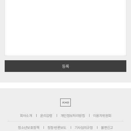
PC버전
회사소개
윤리강령
개인정보처리방침
이용자위원회
청소년보호정책
정정·반론보도
기사심의규정
불편신고