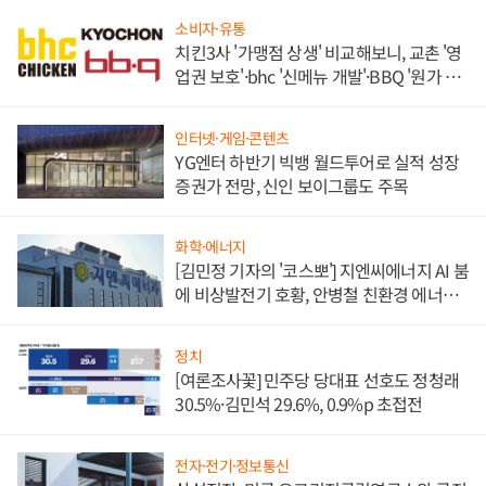
소비자·유통
치킨3사 '가맹점 상생' 비교해보니, 교촌 '영
업권 보호'·bhc '신메뉴 개발'·BBQ '원가 부
담'
인터넷·게임·콘텐츠
YG엔터 하반기 빅뱅 월드투어로 실적 성장
증권가 전망, 신인 보이그룹도 주목
화학·에너지
[김민정 기자의 '코스뽀'] 지엔씨에너지 AI 붐
에 비상발전기 호황, 안병철 친환경 에너지
발전전문기업 향한다
정치
[여론조사꽃] 민주당 당대표 선호도 정청래
30.5%·김민석 29.6%, 0.9%p 초접전
전자·전기·정보통신