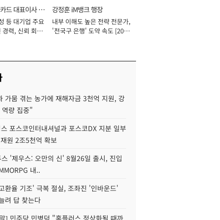
카드 대표이사 사
강정훈 iM뱅크 행장
성 등 대기업 주요
내부 이해도 높은 전략 전문가,
 경력, 신뢰 회복
'전국구 은행' 도약 속도 [2026
[2026년]
년]
사
 가뭄 겪는 농가에 재해자금 3천억 지원, 강
 역량 집중"
스 포스코인터내셔널과 포스코DX 지분 일부
 재원 2조5천억 확보
투스 '제우스: 오만의 신' 8월26일 출시, 진입
MMORPG 내..
고환율 기조' 극복 절실, 조좌진 '인바운드'
늘려 답 찾는다
정말] 민주당 민병덕 "홈플러스 정상화될 때까