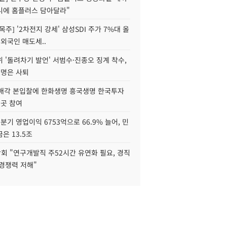
니에 홈플러스 담아달라"
목주] '2차전지 강세' 삼성SDI 주가 7%대 올
 외국인 매도세..
 '돌려차기 발언' 서범수·진종오 징계 착수,
2명은 사퇴
 매각 본입찰에 한화생명 흥국생명 한국투자
3곳 참여
분기 영업이익 6753억으로 66.9% 늘어, 민
은 13.5조
회 "연구개발직 주52시간 유연화 필요, 경직
경쟁력 저해"