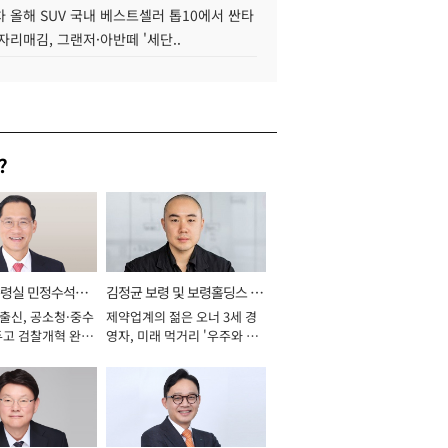
 올해 SUV 국내 베스트셀러 톱10에서 싼타
자리매김, 그랜저·아반떼 '세단..
?
통령실 민정수석비
김정균 보령 및 보령홀딩스 대
 출신, 공소청·중수
제약업계의 젊은 오너 3세 경
표이사 사장
두고 검찰개혁 완수
영자, 미래 먹거리 '우주와 헬
년]
스케어' 공들여 [2026년]