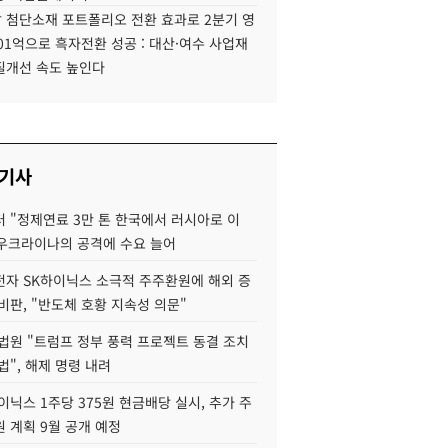
 첨단소재 포트폴리오 전환 효과로 2분기 영
01억으로 흑자전환 성공 : 대산·여수 사업재
질개선 속도 높인다
 기사
 "정제연료 3만 톤 한국에서 러시아로 이
 우크라이나의 공격에 수요 늘어
자 SK하이닉스 소극적 주주환원에 해외 증
비판, "반도체 호황 지속성 의문"
법원 "트럼프 정부 풍력 프로젝트 동결 조치
법", 해제 명령 내려
이닉스 1주당 375원 현금배당 실시, 추가 주
 계획 9월 공개 예정