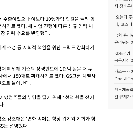
지 장바구
[오늘의 주
0명 수준이었으나 이보다 10%가량 인원을 늘려 앞
라, 코스피
채용하기로 했다. 새 사업 진행에 따른 신규 인력 채
현장 인력 수요를 반영했다.
국힘 윤리위
윤리위원 
태계 조성 등 사회적 책임을 위한 노력도 강화하기
KDB생명
금융지주 
대를 위해 기존의 상생펀드에 1천억 원을 더 투
가스공사 2
사에서 150개로 확대하기로 했다. GS그룹 계열사
수용 미수금
원으로 늘어난다.
반도체공학
 가맹점주들의 부담을 덜기 위해 4천억 원을 전기
된 규제가 
다.
평소 강조해온 ‘변화 속에는 항상 위기와 기회가 함
GS는 설명했다.