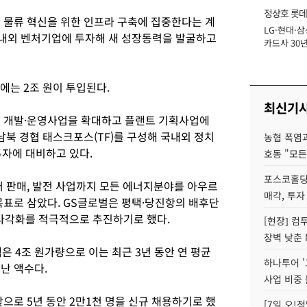
정상호 롯데
 물류 혁신을 위한 인프라 구축에 집중한다는 계
LG·현대·삼
장
 국내외 벤처기업에 투자해 새 성장동력을 발굴하고
카드사 30년
에 '초집중' 
에는 2조 원이 투입된다.
최신기
해 개발·운영사업을 확대하고 플랜트 기획사업에
남북 경협 태스크포스(TF)를 구성해 국내외 정치
농협 폭염과
투자에 대비하고 있다.
호동 "모든
포스코홀딩
터 판매, 발전 사업까지 모든 에너지분야를 아우르
매각, 투자
목표로 삼았다. GS글로벌은 평택·당진항의 배후단
 다각화를 적극적으로 추진하기로 했다.
[현장] 컴
장벽 낮춘 
은 4조 원가량으로 이는 최근 3년 동안 연 평균
하나투어 '
난 액수다.
사업 비중 
으로 5년 동안 2만1천 명을 신규 채용하기로 했
[7일 오!