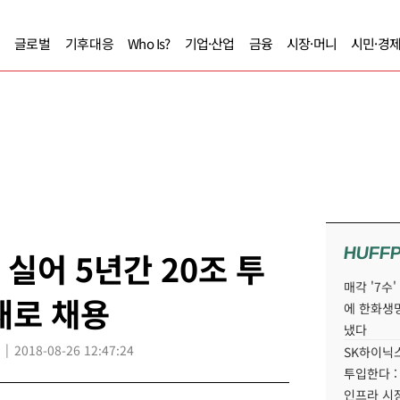
글로벌
기후대응
Who Is?
기업·산업
금융
시장·머니
시민·경
HUFF
 실어 5년간 20조 투
매각 '7수
새로 채용
에 한화생
냈다
2018-08-26 12:47:24
SK하이닉스
투입한다 :
인프라 시