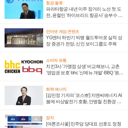
항공·물류
파라타항공 내년 미주 장거리 노선 첫 도
전, 윤철민 '하이브리드 항공사' 승부수 통
할까
인터넷·게임·콘텐츠
YG엔터 하반기 빅뱅 월드투어로 실적 성
장 증권가 전망, 신인 보이그룹도 주목
소비자·유통
치킨3사 '가맹점 상생' 비교해보니, 교촌
'영업권 보호'·bhc '신메뉴 개발'·BBQ '원가
부담'
화학·에너지
[김민정 기자의 '코스뽀'] 지엔씨에너지 AI
붐에 비상발전기 호황, 안병철 친환경 에
너지 발전전문기업 향한다
정치
[여론조사꽃] 민주당 당대표 선호도 정청