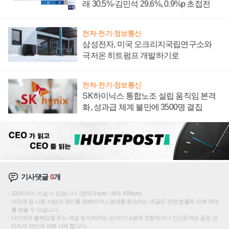
래 30.5%·김민석 29.6%, 0.9%p 초접전
전자·전기·정보통신
삼성전자, 미국 오크리지국립연구소와
극저온 히트펌프 개발하기로
전자·전기·정보통신
SK하이닉스 통합노조 설립 움직임 본격
화, 성과급 체계 불만에 3500명 결집
기사댓글
0
개
200자까지 쓰실 수 있습니다. (현재 0 byte / 최대 400byte)
저작권 등 다른 사람의 권리를 침해하거나 명예를 훼손하는 댓글은 관련 법률에 의해 제재
를 받을 수 있습니다.
타인에게 불쾌감을 주는 욕설 등 비하하는 단어가 내용에 포함되거나 인신공격성 글은 관
리자의 판단에 의해 삭제 합니다.