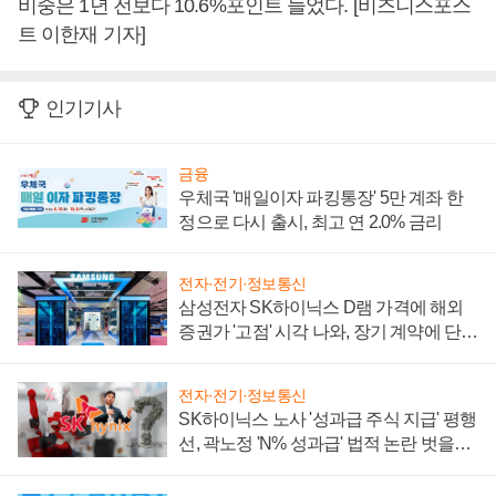
비중은 1년 전보다 10.6%포인트 늘었다. [비즈니스포스
트 이한재 기자]
인기기사
금융
우체국 '매일이자 파킹통장' 5만 계좌 한
정으로 다시 출시, 최고 연 2.0% 금리
전자·전기·정보통신
삼성전자 SK하이닉스 D램 가격에 해외
증권가 '고점' 시각 나와, 장기 계약에 단점
부각
전자·전기·정보통신
SK하이닉스 노사 '성과급 주식 지급' 평행
선, 곽노정 'N% 성과급' 법적 논란 벗을지
주목