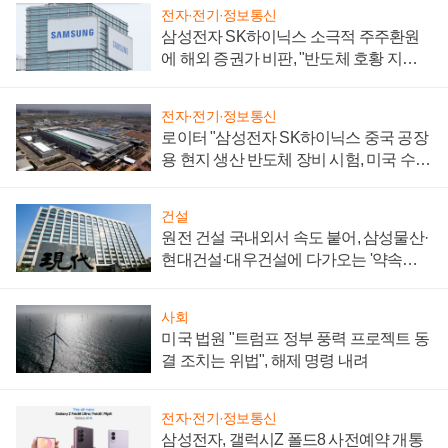
전자·전기·정보통신
삼성전자 SK하이닉스 소극적 주주환원
에 해외 증권가 비판, "반도체 호황 지속
성 의문"
전자·전기·정보통신
로이터 "삼성전자 SK하이닉스 중국 공장
용 현지 생산 반도체 장비 시험, 미국 수출
통제 대비"
건설
원전 건설 국내외서 속도 붙어, 삼성물산·
현대건설·대우건설에 다가오는 '약속의
시간'
사회
미국 법원 "트럼프 정부 풍력 프로젝트 동
결 조치는 위법", 해제 명령 내려
전자·전기·정보통신
삼성전자, 갤럭시Z 폴드8 사전예약 개통