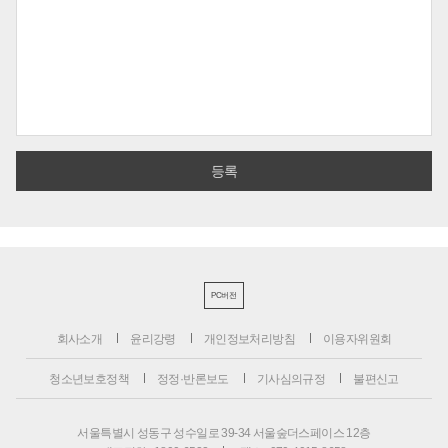
PC버전
회사소개
윤리강령
개인정보처리방침
이용자위원회
청소년보호정책
정정·반론보도
기사심의규정
불편신고
서울특별시 성동구 성수일로 39-34 서울숲더스페이스 12층