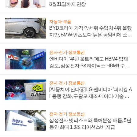
8월31일까지 연장
자동차·부품
BYD코리아 가격 앞세워 수입차 4위 올랐
지만, BMW·벤츠보다 높은 공임비에 소비
자 불만 폭발
전자·전기·정보통신
엔비디아 '루빈 울트라'에도 HBM4 탑재
검토, 삼성전자·SK하이닉스 HBM4 수율
에 주도권 갈린다
전자·전기·정보통신
[AI 뭉쳐야 산다⑧] LG·엔비디아 '피지컬 A
I' 동맹 강화, 구광모 제조·데이터·기술 결
집해 종합 로보틱스 기업으로
전자·전기·정보통신
삼성전자 넷리스트와 특허분쟁 매듭, 5년
동안 최대 1.3조 라이선스비 지급