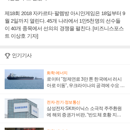
제18회 2018 자카르타·팔렘방 아시안게임은 18일부터 9
월 2일까지 열린다. 45개 나라에서 1만5천명의 선수들
이 40개 종목에서 선의의 경쟁을 펼친다. [비즈니스포스
트 이상호 기자]
인기기사
화학·에너지
로이터 "정제연료 3만 톤 한국에서 러시
아로 이동", 우크라이나의 공격에 수요 늘
어
전자·전기·정보통신
삼성전자 SK하이닉스 소극적 주주환원
에 해외 증권가 비판, "반도체 호황 지속
성 의문"