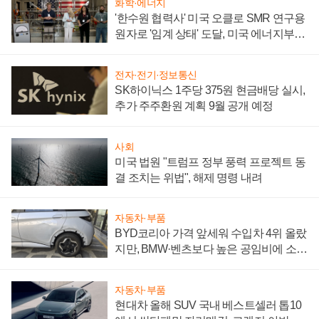
화학·에너지
'한수원 협력사' 미국 오클로 SMR 연구용
원자로 '임계 상태' 도달, 미국 에너지부
"중요한 이정표"
전자·전기·정보통신
SK하이닉스 1주당 375원 현금배당 실시,
추가 주주환원 계획 9월 공개 예정
사회
미국 법원 "트럼프 정부 풍력 프로젝트 동
결 조치는 위법", 해제 명령 내려
자동차·부품
BYD코리아 가격 앞세워 수입차 4위 올랐
지만, BMW·벤츠보다 높은 공임비에 소비
자 불만 폭발
자동차·부품
현대차 올해 SUV 국내 베스트셀러 톱10