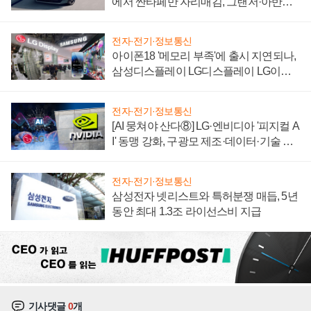
에서 싼타페만 자리매김, 그랜저·아반떼
'세단 쌍끌이'로 내수 방어
전자·전기·정보통신
아이폰18 '메모리 부족'에 출시 지연되나,
삼성디스플레이 LG디스플레이 LG이노
텍 '탈애플' 수익 다각화 속도
전자·전기·정보통신
[AI 뭉쳐야 산다⑧] LG·엔비디아 '피지컬 A
I' 동맹 강화, 구광모 제조·데이터·기술 결
집해 종합 로보틱스 기업으로
전자·전기·정보통신
삼성전자 넷리스트와 특허분쟁 매듭, 5년
동안 최대 1.3조 라이선스비 지급
기사댓글
0
개