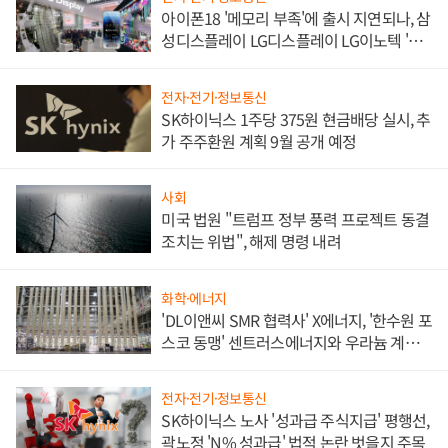
아이폰18 '메모리 부족'에 출시 지연되나, 삼
성디스플레이 LG디스플레이 LG이노텍 '탈
애플' 수익 다각화 속도
전자·전기·정보통신
SK하이닉스 1주당 375원 현금배당 실시, 추
가 주주환원 계획 9월 공개 예정
사회
미국 법원 "트럼프 정부 풍력 프로젝트 동결
조치는 위법", 해제 명령 내려
화학·에너지
'DL이앤씨 SMR 협력사' X에너지, '한수원 포
스코 동맹' 센트러스에너지와 우라늄 계약
체결
전자·전기·정보통신
SK하이닉스 노사 '성과급 주식지급' 평행선,
곽노정 'N% 성과급' 법적 논란 벗을지 주목