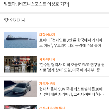
말했다. [비즈니스포스트 이상호 기자]
인기기사
화학·에너지
로이터 "정제연료 3만 톤 한국에서 러시아
로 이동", 우크라이나의 공격에 수요 늘어
화학·에너지
'한수원 협력사' 미국 오클로 SMR 연구용 원
자로 '임계 상태' 도달, 미국 에너지부 "중요
한 이정표"
자동차·부품
현대차 올해 SUV 국내 베스트셀러 톱10에
서 싼타페만 자리매김, 그랜저·아반떼 '세단
쌍끌이'로 내수 방어
전자·전기·정보통신