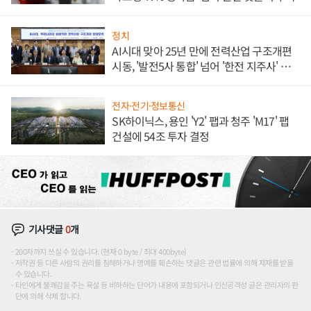
정치
AI시대 맞아 25년 만에 전력산업 구조개편
시동, '발전5사 통합' 넘어 '한전 지주사' 재편
론도
전자·전기·정보통신
SK하이닉스, 용인 'Y2' 팹과 청주 'M17' 팹
건설에 54조 투자 결정
기사댓글
0
개
200자까지 쓰실 수 있습니다. (현재 0 byte / 최대 400byte)
저작권 등 다른 사람의 권리를 침해하거나 명예를 훼손하는 댓글은 관련 법률에 의해 제재를 받을
수 있습니다.
타인에게 불쾌감을 주는 욕설 등 비하하는 단어가 내용에 포함되거나 인신공격성 글은 관리자의 판
단에 의해 삭제 합니다.