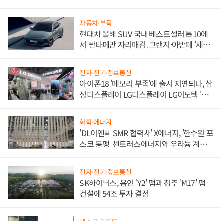
자동차·부품
현대차 올해 SUV 국내 베스트셀러 톱10에
서 싼타페만 자리매김, 그랜저·아반떼 '세단
쌍끌이'로 내수 방어
전자·전기·정보통신
아이폰18 '메모리 부족'에 출시 지연되나, 삼
성디스플레이 LG디스플레이 LG이노텍 '탈
애플' 수익 다각화 속도
화학·에너지
'DL이앤씨 SMR 협력사' X에너지, '한수원 포
스코 동맹' 센트러스에너지와 우라늄 계약
체결
전자·전기·정보통신
SK하이닉스, 용인 'Y2' 팹과 청주 'M17' 팹
건설에 54조 투자 결정