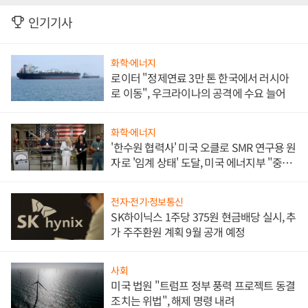
인기기사
화학·에너지
로이터 "정제연료 3만 톤 한국에서 러시아
로 이동", 우크라이나의 공격에 수요 늘어
화학·에너지
'한수원 협력사' 미국 오클로 SMR 연구용 원
자로 '임계 상태' 도달, 미국 에너지부 "중요
한 이정표"
전자·전기·정보통신
SK하이닉스 1주당 375원 현금배당 실시, 추
가 주주환원 계획 9월 공개 예정
사회
미국 법원 "트럼프 정부 풍력 프로젝트 동결
조치는 위법", 해제 명령 내려