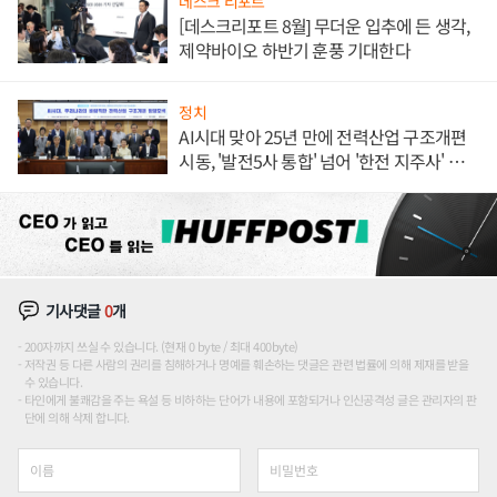
데스크 리포트
[데스크리포트 8월] 무더운 입추에 든 생각,
제약바이오 하반기 훈풍 기대한다
정치
AI시대 맞아 25년 만에 전력산업 구조개편
시동, '발전5사 통합' 넘어 '한전 지주사' 재편
론도
기사댓글
0
개
200자까지 쓰실 수 있습니다. (현재 0 byte / 최대 400byte)
저작권 등 다른 사람의 권리를 침해하거나 명예를 훼손하는 댓글은 관련 법률에 의해 제재를 받을
수 있습니다.
타인에게 불쾌감을 주는 욕설 등 비하하는 단어가 내용에 포함되거나 인신공격성 글은 관리자의 판
단에 의해 삭제 합니다.