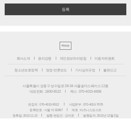
PC버전
회사소개
윤리강령
개인정보처리방침
이용자위원회
청소년보호정책
정정·반론보도
기사심의규정
불편신고
서울특별시 성동구 성수일로 39-34 서울숲더스페이스 12층
대표전화 : 1800-6522
팩스 : 070-4015-8658
편집국 : 070-4010-8512
사업본부 : 070-4010-7078
등록번호 : 서울 아 02897
제호 : 비즈니스포스트
등록일: 2013.11.13
발행·편집인 : 강석운
발행일자: 2013년 12월 2일
청소년보호책임자 : 강석운
ISSN : 2636-171X
Copyright ⓒ
B
USINESSPOST
. All rights reserved.