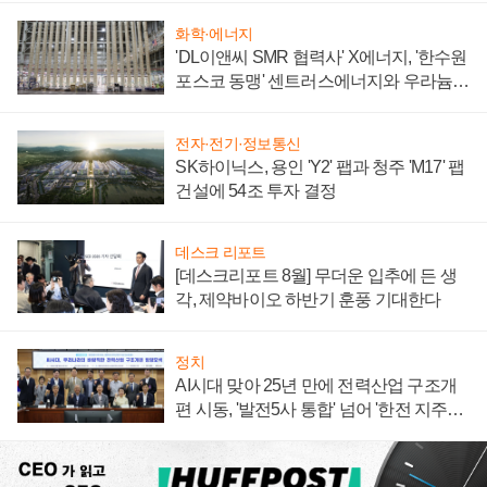
화학·에너지
'DL이앤씨 SMR 협력사' X에너지, '한수원
포스코 동맹' 센트러스에너지와 우라늄
계약 체결
전자·전기·정보통신
SK하이닉스, 용인 'Y2' 팹과 청주 'M17' 팹
건설에 54조 투자 결정
데스크 리포트
[데스크리포트 8월] 무더운 입추에 든 생
각, 제약바이오 하반기 훈풍 기대한다
정치
AI시대 맞아 25년 만에 전력산업 구조개
편 시동, '발전5사 통합' 넘어 '한전 지주사'
재편론도