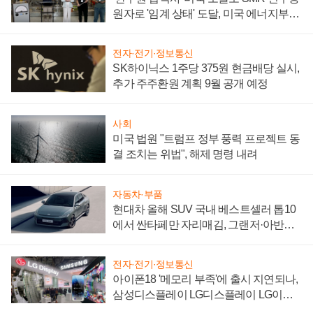
원자로 '임계 상태' 도달, 미국 에너지부
"중요한 이정표"
전자·전기·정보통신
SK하이닉스 1주당 375원 현금배당 실시,
추가 주주환원 계획 9월 공개 예정
사회
미국 법원 "트럼프 정부 풍력 프로젝트 동
결 조치는 위법", 해제 명령 내려
자동차·부품
현대차 올해 SUV 국내 베스트셀러 톱10
에서 싼타페만 자리매김, 그랜저·아반떼
'세단 쌍끌이'로 내수 방어
전자·전기·정보통신
아이폰18 '메모리 부족'에 출시 지연되나,
삼성디스플레이 LG디스플레이 LG이노
텍 '탈애플' 수익 다각화 속도