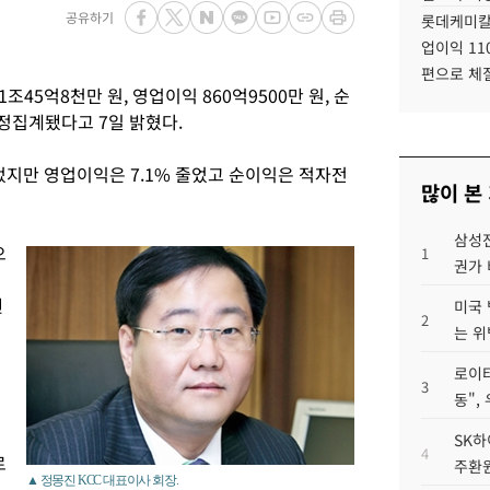
공유하기
롯데케미칼
업이익 11
편으로 체
1조45억8천만 원, 영업이익 860억9500만 원, 순
잠정집계됐다고 7일 밝혔다.
늘었지만 영업이익은 7.1% 줄었고 순이익은 적자전
많이 본
삼성전
으
1
권가 
낸
미국 
2
는 위
로이터
업
3
동",
SK하
4
로
주환원
▲ 정몽진 KCC 대표이사 회장.