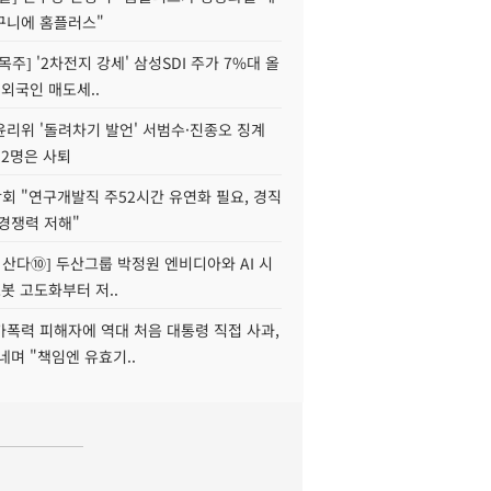
구니에 홈플러스"
목주] '2차전지 강세' 삼성SDI 주가 7%대 올
 외국인 매도세..
윤리위 '돌려차기 발언' 서범수·진종오 징계
 2명은 사퇴
회 "연구개발직 주52시간 유연화 필요, 경직
경쟁력 저해"
야 산다⑩] 두산그룹 박정원 엔비디아와 AI 시
로봇 고도화부터 저..
가폭력 피해자에 역대 처음 대통령 직접 사과,
네며 "책임엔 유효기..