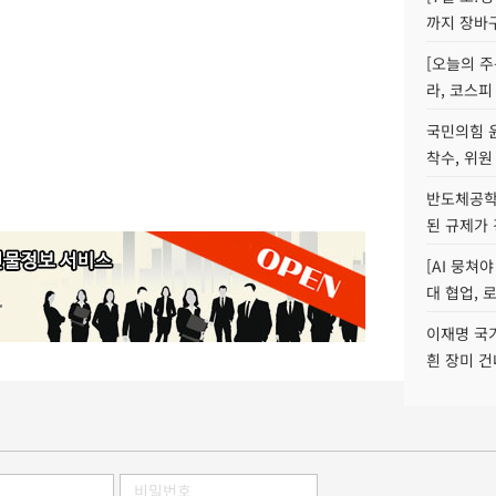
까지 장바
[오늘의 주
라, 코스피
국민의힘 
착수, 위원
반도체공학
된 규제가 
[AI 뭉쳐
대 협업, 
이재명 국
흰 장미 건