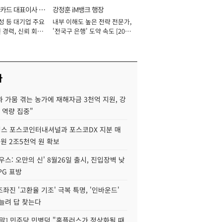
카드 대표이사 사
강정훈 iM뱅크 행장
성 등 대기업 주요
내부 이해도 높은 전략 전문가,
 경력, 신뢰 회복
'전국구 은행' 도약 속도 [2026
[2026년]
년]
사
 가뭄 겪는 농가에 재해자금 3천억 지원, 강
 역량 집중"
스 포스코인터내셔널과 포스코DX 지분 매
재원 2조5천억 원 확보
우스: 오만의 신' 8월26일 출시, 진입장벽 낮
PG 표방
좌진 '고환율 기조' 극복 특명, '인바운드'
늘려 답 찾는다
정말] 민주당 민병덕 "홈플러스가 정상화될 때