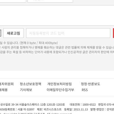
 수 있습니다. (현재 0 byte / 최대 400byte)
다른 사람의 권리를 침해하거나 명예를 훼손하는 댓글은 관련 법률에 의해 제재를 받을 수 있습니
쾌감을 주는 욕설 등 비하하는 단어가 내용에 포함되거나 인신공격성 글은 관리자의 판단에 의해
용자위원회
청소년보호정책
개인정보처리방침
정정·반론보도
인재채용
기사제보
이메일무단수집거부
RSS
수일로 39-34 서울숲더스페이스 12층 1201호-1203호
대표전화 : 1800-6522
편집국 070-4
8658
등록번호 : 서울 아 02897
제호: 비즈니스포스트
등록일: 2013.11.13
발행·편집인 : 강석
X
Copyright ? 2013 비즈니스포스트. All rights reserved.