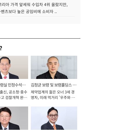
코리아 가격 앞세워 수입차 4위 올랐지만,
·벤츠보다 높은 공임비에 소비자 ..
?
통령실 민정수석비
김정균 보령 및 보령홀딩스 대
 출신, 공소청·중수
제약업계의 젊은 오너 3세 경
표이사 사장
두고 검찰개혁 완수
영자, 미래 먹거리 '우주와 헬
년]
스케어' 공들여 [2026년]