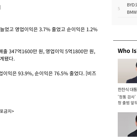
BYD
거
5
BMW
 늘었고 영업이익은 3.7% 줄었고 순이익은 1.2%
Who Is
 347억1600만 원, 영업이익 5억1800만 원,
집계됐다.
업이익은 93.9%, 순이익은 76.5% 줄었다. [비즈
한찬식 대
'정통 검사'
서관
청 출범 앞
맡아 [2026
배포금지>