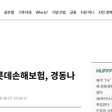
글로벌
기후대응
Who Is?
기업·산업
금융
시장·머니
시민·경
HUFF
 롯데손해보험, 경동나
매각 '7수
에 한화생
냈다
8-08-07 15:58:17
SK하이닉스
투입한다 :
인프라 시