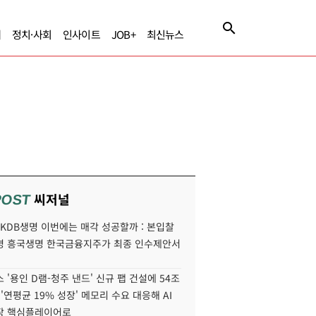
제
정치·사회
인사이트
JOB+
최신뉴스
씨저널
POST
' KDB생명 이번에는 매각 성공할까 : 본입찰
명 흥국생명 한국금융지주가 최종 인수제안서
 '용인 D램-청주 낸드' 신규 팹 건설에 54조
 '연평균 19% 성장' 메모리 수요 대응해 AI
장 핵심플레이어로