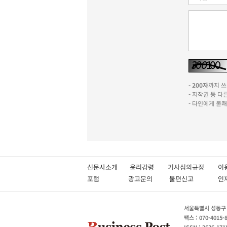
-
200자
까지 쓰실
- 저작권 등 
- 타인에게 불
신문사소개
윤리강령
기사심의규정
이
포럼
광고문의
불편신고
서울특별시 성동구 성
팩스 : 070-4015-
ISSN : 2636-171