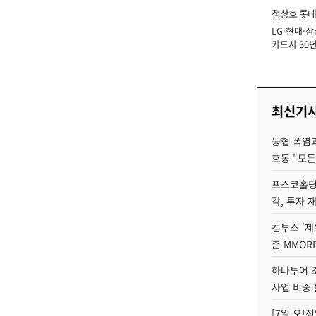
정상호 롯데
LG·현대·삼
장
카드사 30년
에 '초집중' 
최신기
농협 폭염과
호동 "모든
포스코홀딩
각, 투자 
컴투스 '제
춘 MMOR
하나투어 조
사업 비중 
[7일 오!