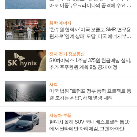
아로 이동", 우크라이나의 공격에 수요 늘
어
화학·에너지
'한수원 협력사' 미국 오클로 SMR 연구용
원자로 '임계 상태' 도달, 미국 에너지부
"중요한 이정표"
전자·전기·정보통신
SK하이닉스 1주당 375원 현금배당 실시,
추가 주주환원 계획 9월 공개 예정
사회
미국 법원 "트럼프 정부 풍력 프로젝트 동
결 조치는 위법", 해제 명령 내려
자동차·부품
현대차 올해 SUV 국내 베스트셀러 톱10
에서 싼타페만 자리매김, 그랜저·아반떼
'세단 쌍끌이'로 내수 방어