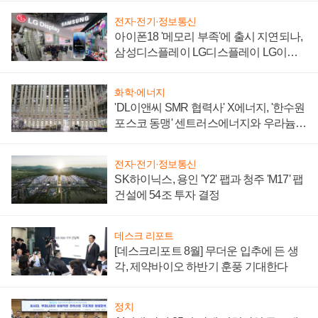
전자·전기·정보통신
아이폰18 '메모리 부족'에 출시 지연되나,
삼성디스플레이 LG디스플레이 LG이노
텍 '탈애플' 수익 다각화 속도
화학·에너지
'DL이앤씨 SMR 협력사' X에너지, '한수원
포스코 동맹' 센트러스에너지와 우라늄
계약 체결
전자·전기·정보통신
SK하이닉스, 용인 'Y2' 팹과 청주 'M17' 팹
건설에 54조 투자 결정
데스크 리포트
[데스크리포트 8월] 무더운 입추에 든 생
각, 제약바이오 하반기 훈풍 기대한다
정치