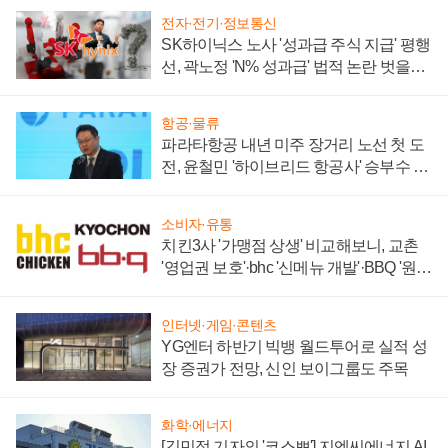
전자·전기·정보통신
SK하이닉스 노사 '성과급 주식 지급' 평행
선, 곽노정 'N% 성과급' 법적 논란 벗을지
주목
항공·물류
파라타항공 내년 미주 장거리 노선 첫 도
전, 윤철민 '하이브리드 항공사' 승부수 통
할까
소비자·유통
치킨3사 '가맹점 상생' 비교해보니, 교촌
'영업권 보호'·bhc '신메뉴 개발'·BBQ '원가
부담'
인터넷·게임·콘텐츠
YG엔터 하반기 빅뱅 월드투어로 실적 성
장 증권가 전망, 신인 보이그룹도 주목
화학·에너지
[김민정 기자의 '코스뽀'] 지엔씨에너지 AI