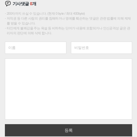
기사댓글
0
개
200자까지 쓰실 수 있습니다. (현재 0 byte / 최대 400byte)
저작권 등 다른 사람의 권리를 침해하거나 명예를 훼손하는 댓글은 관련 법률에 의해 제재
를 받을 수 있습니다.
타인에게 불쾌감을 주는 욕설 등 비하하는 단어가 내용에 포함되거나 인신공격성 글은 관
리자의 판단에 의해 삭제 합니다.