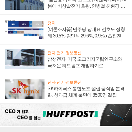
붐에 비상발전기 호황, 안병철 친환경 에
너지 발전전문기업 향한다
정치
[여론조사꽃] 민주당 당대표 선호도 정청
래 30.5%·김민석 29.6%, 0.9%p 초접전
전자·전기·정보통신
삼성전자, 미국 오크리지국립연구소와
극저온 히트펌프 개발하기로
전자·전기·정보통신
SK하이닉스 통합노조 설립 움직임 본격
화, 성과급 체계 불만에 3500명 결집