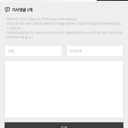
기사댓글
0
개
200자까지 쓰실 수 있습니다. (현재 0 byte / 최대 400byte)
저작권 등 다른 사람의 권리를 침해하거나 명예를 훼손하는 댓글은 관련 법률에 의해 제재를 받을
수 있습니다.
타인에게 불쾌감을 주는 욕설 등 비하하는 단어가 내용에 포함되거나 인신공격성 글은 관리자의 판
단에 의해 삭제 합니다.