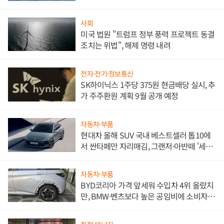
사회
미국 법원 "트럼프 정부 풍력 프로젝트 동결
조치는 위법", 해제 명령 내려
전자·전기·정보통신
SK하이닉스 1주당 375원 현금배당 실시, 추
가 주주환원 계획 9월 공개 예정
자동차·부품
현대차 올해 SUV 국내 베스트셀러 톱10에
서 싼타페만 자리매김, 그랜저·아반떼 '세단
쌍끌이'로 내수 방어
자동차·부품
BYD코리아 가격 앞세워 수입차 4위 올랐지
만, BMW·벤츠보다 높은 공임비에 소비자
불만 폭발