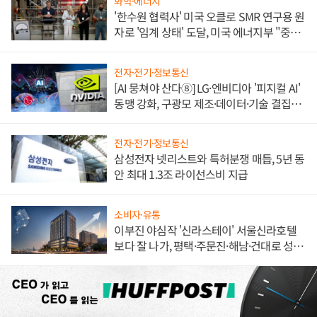
화학·에너지
'한수원 협력사' 미국 오클로 SMR 연구용 원
자로 '임계 상태' 도달, 미국 에너지부 "중요
한 이정표"
전자·전기·정보통신
[AI 뭉쳐야 산다⑧] LG·엔비디아 '피지컬 AI'
동맹 강화, 구광모 제조·데이터·기술 결집
해 종합 로보틱스 기업으로
전자·전기·정보통신
삼성전자 넷리스트와 특허분쟁 매듭, 5년 동
안 최대 1.3조 라이선스비 지급
소비자·유통
이부진 야심작 '신라스테이' 서울신라호텔
보다 잘 나가, 평택·주문진·해남·건대로 성
장판 더 넓힌다