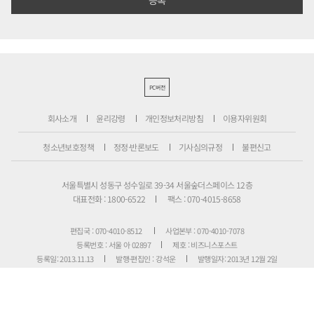
PC버전
회사소개
윤리강령
개인정보처리방침
이용자위원회
청소년보호정책
정정·반론보도
기사심의규정
불편신고
서울특별시 성동구 성수일로 39-34 서울숲더스페이스 12층
대표전화 : 1800-6522
팩스 : 070-4015-8658
편집국 : 070-4010-8512
사업본부 : 070-4010-7078
등록번호 : 서울 아 02897
제호 : 비즈니스포스트
등록일: 2013.11.13
발행·편집인 : 강석운
발행일자: 2013년 12월 2일
청소년보호책임자 : 강석운
ISSN : 2636-171X
Copyright ⓒ
B
USINESSPOST
. All rights reserved.