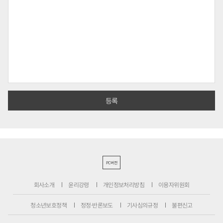
PC버전
회사소개
윤리강령
개인정보처리방침
이용자위원회
청소년보호정책
정정·반론보도
기사심의규정
불편신고