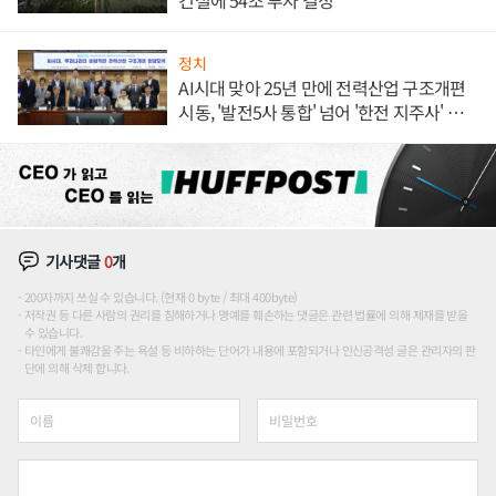
건설에 54조 투자 결정
정치
AI시대 맞아 25년 만에 전력산업 구조개편
시동, '발전5사 통합' 넘어 '한전 지주사' 재편
론도
기사댓글
0
개
200자까지 쓰실 수 있습니다. (현재 0 byte / 최대 400byte)
저작권 등 다른 사람의 권리를 침해하거나 명예를 훼손하는 댓글은 관련 법률에 의해 제재를 받을
수 있습니다.
타인에게 불쾌감을 주는 욕설 등 비하하는 단어가 내용에 포함되거나 인신공격성 글은 관리자의 판
단에 의해 삭제 합니다.