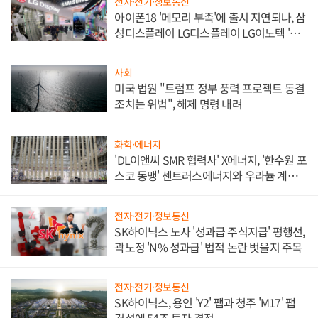
전자·전기·정보통신
아이폰18 '메모리 부족'에 출시 지연되나, 삼
성디스플레이 LG디스플레이 LG이노텍 '탈
애플' 수익 다각화 속도
사회
미국 법원 "트럼프 정부 풍력 프로젝트 동결
조치는 위법", 해제 명령 내려
화학·에너지
'DL이앤씨 SMR 협력사' X에너지, '한수원 포
스코 동맹' 센트러스에너지와 우라늄 계약
체결
전자·전기·정보통신
SK하이닉스 노사 '성과급 주식지급' 평행선,
곽노정 'N% 성과급' 법적 논란 벗을지 주목
전자·전기·정보통신
SK하이닉스, 용인 'Y2' 팹과 청주 'M17' 팹