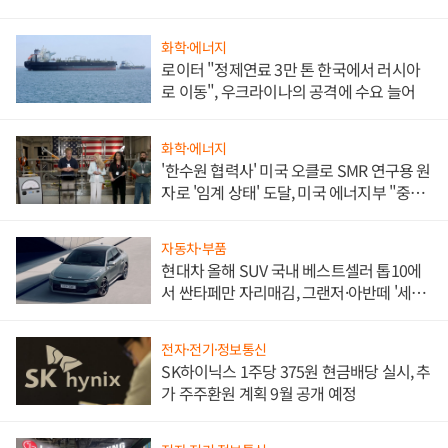
화학·에너지
로이터 "정제연료 3만 톤 한국에서 러시아
로 이동", 우크라이나의 공격에 수요 늘어
화학·에너지
'한수원 협력사' 미국 오클로 SMR 연구용 원
자로 '임계 상태' 도달, 미국 에너지부 "중요
한 이정표"
자동차·부품
현대차 올해 SUV 국내 베스트셀러 톱10에
서 싼타페만 자리매김, 그랜저·아반떼 '세단
쌍끌이'로 내수 방어
전자·전기·정보통신
SK하이닉스 1주당 375원 현금배당 실시, 추
가 주주환원 계획 9월 공개 예정