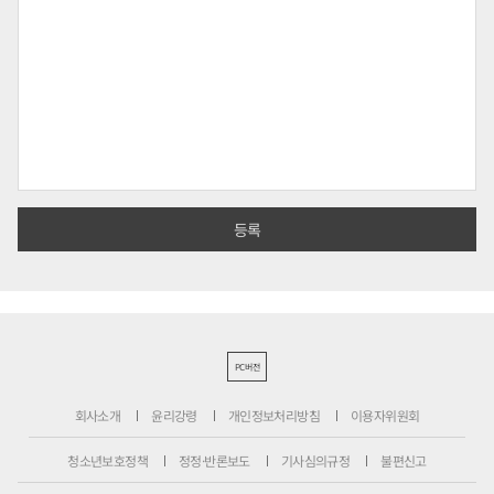
PC버전
회사소개
윤리강령
개인정보처리방침
이용자위원회
청소년보호정책
정정·반론보도
기사심의규정
불편신고