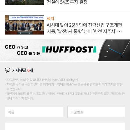
건설에 54조 투자 결정
정치
AI시대 맞아 25년 만에 전력산업 구조개편
시동, '발전5사 통합' 넘어 '한전 지주사' 재편
론도
기사댓글
0
개
200자까지 쓰실 수 있습니다. (현재 0 byte / 최대 400byte)
저작권 등 다른 사람의 권리를 침해하거나 명예를 훼손하는 댓글은 관련 법률에 의해 제재를 받을
수 있습니다.
타인에게 불쾌감을 주는 욕설 등 비하하는 단어가 내용에 포함되거나 인신공격성 글은 관리자의 판
단에 의해 삭제 합니다.