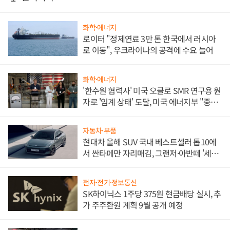
화학·에너지
로이터 "정제연료 3만 톤 한국에서 러시아
로 이동", 우크라이나의 공격에 수요 늘어
화학·에너지
'한수원 협력사' 미국 오클로 SMR 연구용 원
자로 '임계 상태' 도달, 미국 에너지부 "중요
한 이정표"
자동차·부품
현대차 올해 SUV 국내 베스트셀러 톱10에
서 싼타페만 자리매김, 그랜저·아반떼 '세단
쌍끌이'로 내수 방어
전자·전기·정보통신
SK하이닉스 1주당 375원 현금배당 실시, 추
가 주주환원 계획 9월 공개 예정