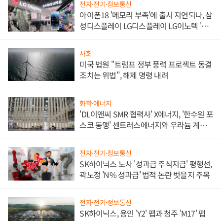
전자·전기·정보통신
아이폰18 '메모리 부족'에 출시 지연되나, 삼
성디스플레이 LG디스플레이 LG이노텍 '탈
애플' 수익 다각화 속도
사회
미국 법원 "트럼프 정부 풍력 프로젝트 동결
조치는 위법", 해제 명령 내려
화학·에너지
'DL이앤씨 SMR 협력사' X에너지, '한수원 포
스코 동맹' 센트러스에너지와 우라늄 계약
체결
전자·전기·정보통신
SK하이닉스 노사 '성과급 주식지급' 평행선,
곽노정 'N% 성과급' 법적 논란 벗을지 주목
전자·전기·정보통신
SK하이닉스, 용인 'Y2' 팹과 청주 'M17' 팹