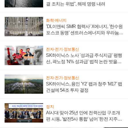
결 조치는 위법", 해제 명령 내려
화학·에너지
'DL이앤씨 SMR 협력사' X에너지, '한수원
포스코 동맹' 센트러스에너지와 우라늄
계약 체결
전자·전기·정보통신
SK하이닉스 노사 '성과급 주식지급' 평행
선, 곽노정 'N% 성과급' 법적 논란 벗을지
주목
전자·전기·정보통신
SK하이닉스, 용인 'Y2' 팹과 청주 'M17' 팹
건설에 54조 투자 결정
정치
AI시대 맞아 25년 만에 전력산업 구조개
편 시동, '발전5사 통합' 넘어 '한전 지주사'
재편론도