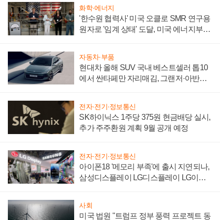
화학·에너지
'한수원 협력사' 미국 오클로 SMR 연구용
원자로 '임계 상태' 도달, 미국 에너지부
"중요한 이정표"
자동차·부품
현대차 올해 SUV 국내 베스트셀러 톱10
에서 싼타페만 자리매김, 그랜저·아반떼
'세단 쌍끌이'로 내수 방어
전자·전기·정보통신
SK하이닉스 1주당 375원 현금배당 실시,
추가 주주환원 계획 9월 공개 예정
전자·전기·정보통신
아이폰18 '메모리 부족'에 출시 지연되나,
삼성디스플레이 LG디스플레이 LG이노
텍 '탈애플' 수익 다각화 속도
사회
미국 법원 "트럼프 정부 풍력 프로젝트 동