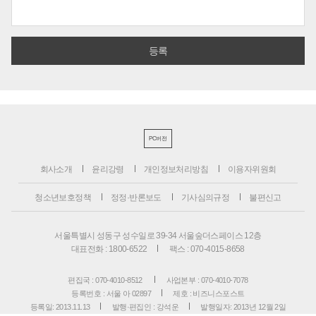
PC버전
회사소개
윤리강령
개인정보처리방침
이용자위원회
청소년보호정책
정정·반론보도
기사심의규정
불편신고
서울특별시 성동구 성수일로 39-34 서울숲더스페이스 12층
대표전화 : 1800-6522
팩스 : 070-4015-8658
편집국 : 070-4010-8512
사업본부 : 070-4010-7078
등록번호 : 서울 아 02897
제호 : 비즈니스포스트
등록일: 2013.11.13
발행·편집인 : 강석운
발행일자: 2013년 12월 2일