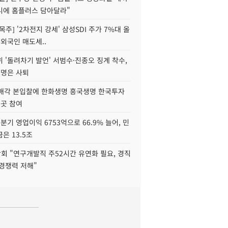
니에 홈플러스 담아달라"
목주] '2차전지 강세' 삼성SDI 주가 7%대 올
 외국인 매도세..
 '돌려차기 발언' 서범수·진종오 징계 착수,
2명은 사퇴
 매각 본입찰에 한화생명 흥국생명 한국투자
3곳 참여
분기 영업이익 6753억으로 66.9% 늘어, 민
은 13.5조
회 "연구개발직 주52시간 유연화 필요, 경직
경쟁력 저해"