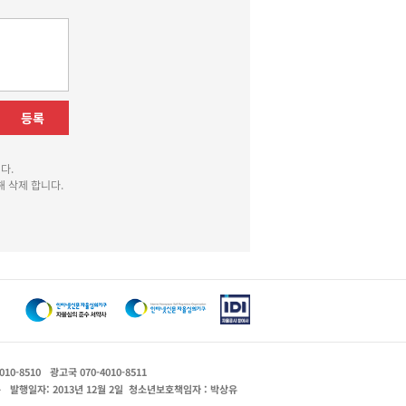
등록
다.
 삭제 합니다.
010-8510
광고국 070-4010-8511
운
발행일자: 2013년 12월 2일
청소년보호책임자 : 박상유