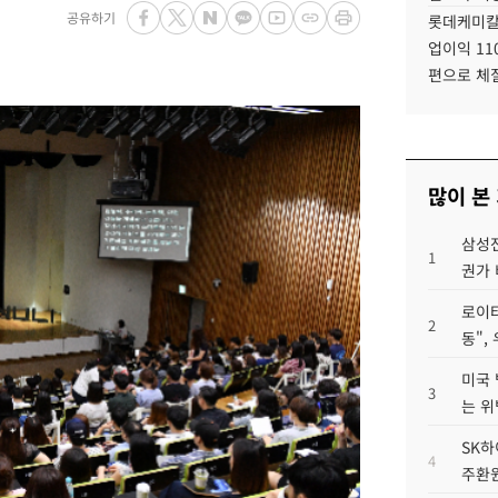
공유하기
롯데케미칼
업이익 11
편으로 체
많이 본
삼성전
1
권가 
로이터
2
동",
미국 
3
는 위
SK하
4
주환원