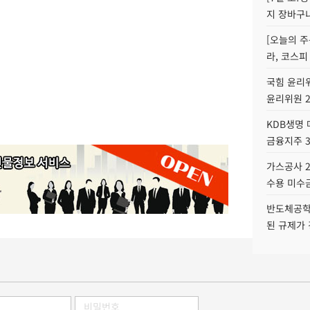
지 장바구
[오늘의 주
라, 코스피
국힘 윤리위
윤리위원 
KDB생명
금융지주 
가스공사 2
수용 미수금
반도체공학
된 규제가 