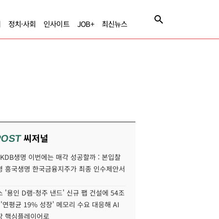
제
정치·사회
인사이트
JOB+
최신뉴스
씨저널
POST
' KDB생명 이번에는 매각 성공할까 : 본입찰
명 흥국생명 한국금융지주가 최종 인수제안서
 '용인 D램-청주 낸드' 신규 팹 건설에 54조
 '연평균 19% 성장' 메모리 수요 대응해 AI
장 핵심플레이어로