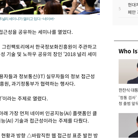
현대차
5
페만 
8 널리 세미나'가 열리고 있다. <네이버>
접근성을 공유하는 세미나를 열었다.
이버 그린팩토리에서 한국정보화진흥원이 주관하고
Who Is
기술 및 노하우 공유의 장인 ‘2018 널리 세미
용자들과 정보통신(IT) 실무자들의 정보 접근성
흥원, 과기정통부가 협력하는 행사다.
한찬식 대
’이라는 주제로 열렸다.
'정통 검사'
서관
청 출범 앞
맡아 [2026
아래 가장 먼저 네이버 인공지능(AI) 플랫폼인 클
능(AI) 기술과 접근성이라는 주제를 다뤘다.
 현황과 방향 △바람직한 웹 접근성 표준 발전 방