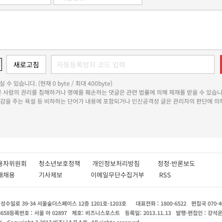
 수 있습니다. (현재 0 byte / 최대 400byte)
다른 사람의 권리를 침해하거나 명예를 훼손하는 댓글은 관련 법률에 의해 제재를 받을 수 있습니
쾌감을 주는 욕설 등 비하하는 단어가 내용에 포함되거나 인신공격성 글은 관리자의 판단에 의해
용자위원회
청소년보호정책
개인정보처리방침
정정·반론보도
인재채용
기사제보
이메일무단수집거부
RSS
수일로 39-34 서울숲더스페이스 12층 1201호-1203호
대표전화 : 1800-6522
편집국 070-4
8658
등록번호 : 서울 아 02897
제호: 비즈니스포스트
등록일: 2013.11.13
발행·편집인 : 강석
X
Copyright ? 2013 비즈니스포스트. All rights reserved.