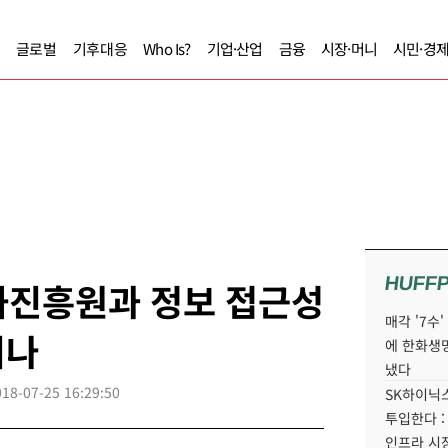
글로벌
기후대응
Who Is?
기업·산업
금융
시장·머니
시민·경
HUFF
화진흥원과 정보 접근성
매각 '7수
미나
에 한화생
냈다
018-07-25 16:29:50
SK하이닉스
투입한다 :
인프라 시