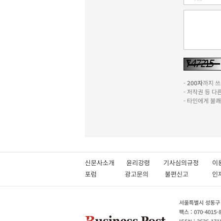
-
200자
까지 쓰실
- 저작권 등 
- 타인에게 불
신문사소개
윤리강령
기사심의규정
이
포럼
광고문의
불편신고
서울특별시 성동구 성
팩스 : 070-4015-
ISSN : 2636-171