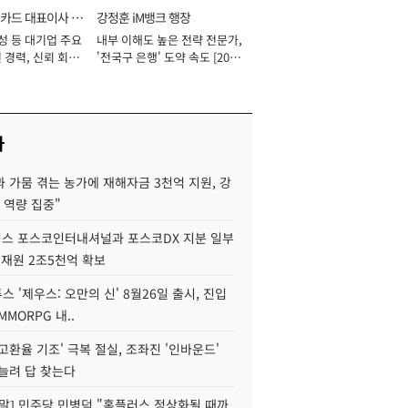
카드 대표이사 사
강정훈 iM뱅크 행장
성 등 대기업 주요
내부 이해도 높은 전략 전문가,
 경력, 신뢰 회복
'전국구 은행' 도약 속도 [2026
[2026년]
년]
사
 가뭄 겪는 농가에 재해자금 3천억 지원, 강
 역량 집중"
스 포스코인터내셔널과 포스코DX 지분 일부
 재원 2조5천억 확보
투스 '제우스: 오만의 신' 8월26일 출시, 진입
MMORPG 내..
고환율 기조' 극복 절실, 조좌진 '인바운드'
늘려 답 찾는다
정말] 민주당 민병덕 "홈플러스 정상화될 때까