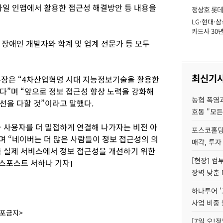
바일 인앱에서 활용한 접근성 해결방안 등 내용을
정상호 롯데
LG·현대·삼
장
카드사 30년
에 '초집중' 
 장애인 개발자와 학계 및 업계 전문가 등 모두
최신기
장은 “4차산업혁명 시대 지능정보기술을 활용한
다”며 “앞으로 정보 접근성 향상 노력을 강화해
농협 폭염과
선을 다할 것”이라고 말했다.
호동 "모든
 사용자를 더 밀접하게 연결해 나가자는 비전 아
포스코홀딩
며 “네이버는 더 많은 사람들이 정보 접근성의 의
매각, 투자
록 실제 서비스에서 정보 접근성을 개선하기 위한
[현장] 컴
니스포스트 서하나 기자]
장벽 낮춘 
하나투어 '
사업 비중 
배포금지>
[7일 오!