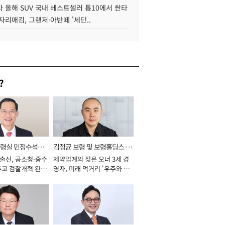
 올해 SUV 국내 베스트셀러 톱10에서 싼타
자리매김, 그랜저·아반떼 '세단..
?
통령실 민정수석비
김정균 보령 및 보령홀딩스 대
 출신, 공소청·중수
제약업계의 젊은 오너 3세 경
표이사 사장
두고 검찰개혁 완수
영자, 미래 먹거리 '우주와 헬
년]
스케어' 공들여 [2026년]