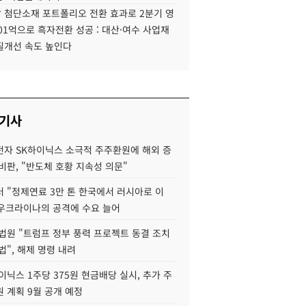
 첨단소재 포트폴리오 전환 효과로 2분기 영
01억으로 흑자전환 성공 : 대산·여수 사업재
질개선 속도 높인다
 기사
자 SK하이닉스 소극적 주주환원에 해외 증
비판, "반도체 호황 지속성 의문"
 "정제연료 3만 톤 한국에서 러시아로 이
 우크라이나의 공격에 수요 늘어
법원 "트럼프 정부 풍력 프로젝트 동결 조치
법", 해제 명령 내려
이닉스 1주당 375원 현금배당 실시, 추가 주
 계획 9월 공개 예정