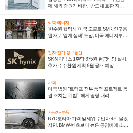
에 해외 증권가 비판, "반도체 호황 지속
성 의문"
화학·에너지
'한수원 협력사' 미국 오클로 SMR 연구용
원자로 '임계 상태' 도달, 미국 에너지부
"중요한 이정표"
전자·전기·정보통신
SK하이닉스 1주당 375원 현금배당 실시,
추가 주주환원 계획 9월 공개 예정
사회
미국 법원 "트럼프 정부 풍력 프로젝트 동
결 조치는 위법", 해제 명령 내려
자동차·부품
BYD코리아 가격 앞세워 수입차 4위 올랐
지만, BMW·벤츠보다 높은 공임비에 소비
자 불만 폭발