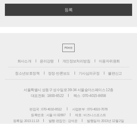
PC버전
회사소개
윤리강령
개인정보처리방침
이용자위원회
청소년보호정책
정정·반론보도
기사심의규정
불편신고
서울특별시 성동구 성수일로 39-34 서울숲더스페이스 12층
대표전화 : 1800-6522
팩스 : 070-4015-8658
편집국 : 070-4010-8512
사업본부 : 070-4010-7078
등록번호 : 서울 아 02897
제호 : 비즈니스포스트
등록일: 2013.11.13
발행·편집인 : 강석운
발행일자: 2013년 12월 2일
청소년보호책임자 : 강석운
ISSN : 2636-171X
Copyright ⓒ
B
USINESSPOST
. All rights reserved.