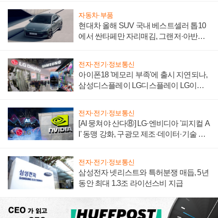
자동차·부품
현대차 올해 SUV 국내 베스트셀러 톱10
에서 싼타페만 자리매김, 그랜저·아반떼
'세단 쌍끌이'로 내수 방어
전자·전기·정보통신
아이폰18 '메모리 부족'에 출시 지연되나,
삼성디스플레이 LG디스플레이 LG이노
텍 '탈애플' 수익 다각화 속도
전자·전기·정보통신
[AI 뭉쳐야 산다⑧] LG·엔비디아 '피지컬 A
I' 동맹 강화, 구광모 제조·데이터·기술 결
집해 종합 로보틱스 기업으로
전자·전기·정보통신
삼성전자 넷리스트와 특허분쟁 매듭, 5년
동안 최대 1.3조 라이선스비 지급