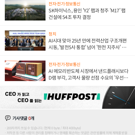
전자·전기·정보통신
SK하이닉스, 용인 'Y2' 팹과 청주 'M17' 팹
건설에 54조 투자 결정
정치
AI시대 맞아 25년 만에 전력산업 구조개편
시동, '발전5사 통합' 넘어 '한전 지주사' 재편
론도
전자·전기·정보통신
AI 메모리반도체 시장에서 낸드플래시보다
D램 부각, 고객사 물량 선점 수요의 '우선순
위'
기사댓글
0
개
200자까지 쓰실 수 있습니다. (현재 0 byte / 최대 400byte)
저작권 등 다른 사람의 권리를 침해하거나 명예를 훼손하는 댓글은 관련 법률에 의해 제재를 받을