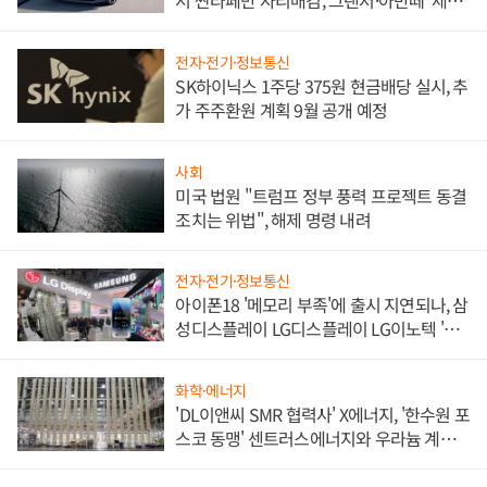
서 싼타페만 자리매김, 그랜저·아반떼 '세단
쌍끌이'로 내수 방어
전자·전기·정보통신
SK하이닉스 1주당 375원 현금배당 실시, 추
가 주주환원 계획 9월 공개 예정
사회
미국 법원 "트럼프 정부 풍력 프로젝트 동결
조치는 위법", 해제 명령 내려
전자·전기·정보통신
아이폰18 '메모리 부족'에 출시 지연되나, 삼
성디스플레이 LG디스플레이 LG이노텍 '탈
애플' 수익 다각화 속도
화학·에너지
'DL이앤씨 SMR 협력사' X에너지, '한수원 포
스코 동맹' 센트러스에너지와 우라늄 계약
체결