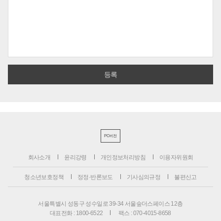
PC버전
회사소개
윤리강령
개인정보처리방침
이용자위원회
청소년보호정책
정정·반론보도
기사심의규정
불편신고
서울특별시 성동구 성수일로 39-34 서울숲더스페이스 12층
대표전화 : 1800-6522
팩스 : 070-4015-8658