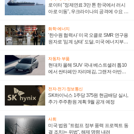
로이터 "정제연료 3만 톤 한국에서 러시
아로 이동", 우크라이나의 공격에 수요 늘
어
화학·에너지
'한수원 협력사' 미국 오클로 SMR 연구용
원자로 '임계 상태' 도달, 미국 에너지부
"중요한 이정표"
자동차·부품
현대차 올해 SUV 국내 베스트셀러 톱10
에서 싼타페만 자리매김, 그랜저·아반떼
'세단 쌍끌이'로 내수 방어
전자·전기·정보통신
SK하이닉스 1주당 375원 현금배당 실시,
추가 주주환원 계획 9월 공개 예정
사회
미국 법원 "트럼프 정부 풍력 프로젝트 동
결 조치는 위법", 해제 명령 내려