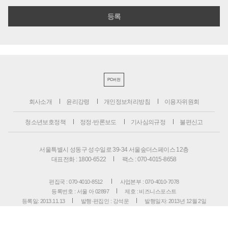
PC버전
회사소개
윤리강령
개인정보처리방침
이용자위원회
청소년보호정책
정정·반론보도
기사심의규정
불편신고
서울특별시 성동구 성수일로 39-34 서울숲더스페이스 12층
대표전화 : 1800-6522
팩스 : 070-4015-8658
편집국 : 070-4010-8512
사업본부 : 070-4010-7078
등록번호 : 서울 아 02897
제호 : 비즈니스포스트
등록일: 2013.11.13
발행·편집인 : 강석운
발행일자: 2013년 12월 2일
청소년보호책임자 : 강석운
ISSN : 2636-171X
Copyright ⓒ
B
USINESSPOST
. All rights reserved.