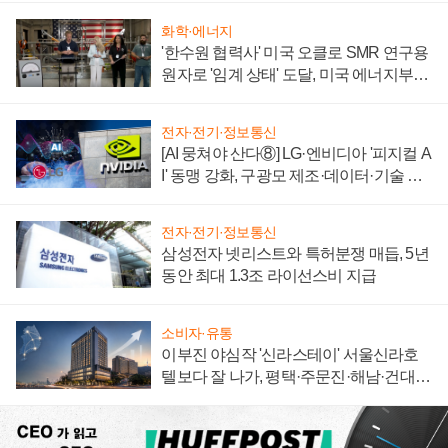
화학·에너지
'한수원 협력사' 미국 오클로 SMR 연구용
원자로 '임계 상태' 도달, 미국 에너지부
"중요한 이정표"
전자·전기·정보통신
[AI 뭉쳐야 산다⑧] LG·엔비디아 '피지컬 A
I' 동맹 강화, 구광모 제조·데이터·기술 결
집해 종합 로보틱스 기업으로
전자·전기·정보통신
삼성전자 넷리스트와 특허분쟁 매듭, 5년
동안 최대 1.3조 라이선스비 지급
소비자·유통
이부진 야심작 '신라스테이' 서울신라호
텔보다 잘 나가, 평택·주문진·해남·건대로
성장판 더 넓힌다