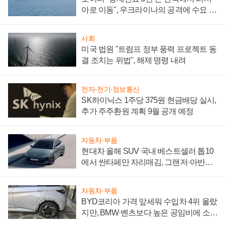
아로 이동", 우크라이나의 공격에 수요 늘
어
사회
미국 법원 "트럼프 정부 풍력 프로젝트 동
결 조치는 위법", 해제 명령 내려
전자·전기·정보통신
SK하이닉스 1주당 375원 현금배당 실시,
추가 주주환원 계획 9월 공개 예정
자동차·부품
현대차 올해 SUV 국내 베스트셀러 톱10
에서 싼타페만 자리매김, 그랜저·아반떼
'세단 쌍끌이'로 내수 방어
자동차·부품
BYD코리아 가격 앞세워 수입차 4위 올랐
지만, BMW·벤츠보다 높은 공임비에 소비
자 불만 폭발