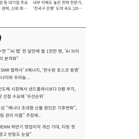
성 등 대기업 주요
내부 이해도 높은 전략 전문가,
 경력, 신뢰 회복
'전국구 은행' 도약 속도 [2026
[2026년]
년]
사
 "'AI 탭' 한 달만에 월 1천만 명, 'AI 브리
익 본격화"
 SMR 협력사' X에너지, '한수원 포스코 동맹'
너지와 우라늄 ..
리반도체 시장에서 낸드플래시보다 D램 부각,
 선점 수요에 '우선순위'
성 "캐나다 초대형 산불 원인은 기후변화",
림 관리 미흡" 주장에..
JENM 하반기 영업이익 개선 기대, 티빙 첫
광고 반등도 눈앞"