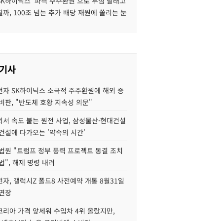
SK하이닉스 '파격 주주환원'으로 투심 달래고
까, 100조 넘는 추가 배당 재원에 쏠리는 눈
 기사
자 SK하이닉스 소극적 주주환원에 해외 증
비판, "반도체 호황 지속성 의문"
서 속도 붙는 원전 사업, 삼성물산·현대건설
건설에 다가오는 '약속의 시간'
법원 "트럼프 정부 풍력 프로젝트 동결 조치
법", 해제 명령 내려
자, 갤럭시Z 폴드8 사전예약 개통 8월31일
 연장
코리아 가격 앞세워 수입차 4위 올랐지만,