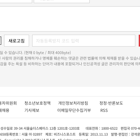
 수 있습니다. (현재 0 byte / 최대 400byte)
다른 사람의 권리를 침해하거나 명예를 훼손하는 댓글은 관련 법률에 의해 제재를 받을 수 있습니
쾌감을 주는 욕설 등 비하하는 단어가 내용에 포함되거나 인신공격성 글은 관리자의 판단에 의해
용자위원회
청소년보호정책
개인정보처리방침
정정·반론보도
인재채용
기사제보
이메일무단수집거부
RSS
수일로 39-34 서울숲더스페이스 12층 1201호-1203호
대표전화 : 1800-6522
편집국 070-4
8658
등록번호 : 서울 아 02897
제호: 비즈니스포스트
등록일: 2013.11.13
발행·편집인 : 강석
X
Copyright ? 2013 비즈니스포스트. All rights reserved.