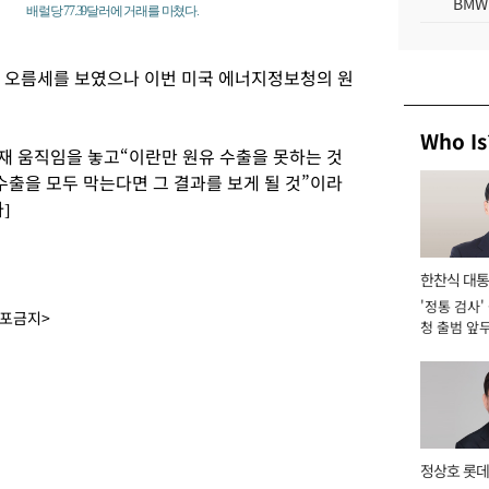
BMW
배럴당 77.39달러에 거래를 마쳤다.
에 오름세를 보였으나 이번 미국 에너지정보청의 원
Who Is
제재 움직임을 놓고“이란만 원유 수출을 못하는 것
 수출을 모두 막는다면 그 결과를 보게 될 것”이라
]
한찬식 대
'정통 검사'
서관
배포금지>
청 출범 앞
맡아 [2026
정상호 롯데