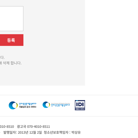
등록
다.
 삭제 합니다.
010-8510
광고국 070-4010-8511
운
발행일자: 2013년 12월 2일
청소년보호책임자 : 박상유