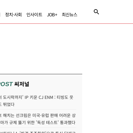
제
정치·사회
인사이트
JOB+
최신뉴스
씨저널
POST
 도시락까지' IP 키운 CJ ENM : 티빙도 웃
도 뛰었다
호 해치는 선크림은 미국·유럽 판매 어려운 상
콜마가 규제 뚫기 위한 '독성 테스트' 통과했다