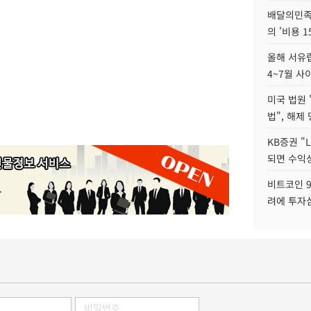
배달의민족
의 '비용 
올해 서유럽
4~7월 사
미국 법원 
법", 해제
KB증권 "
되면 수익성
비트코인 9
려에 투자