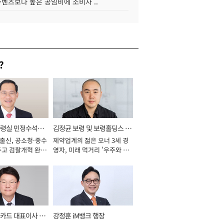
·벤츠보다 높은 공임비에 소비자 ..
?
통령실 민정수석비
김정균 보령 및 보령홀딩스 대
 출신, 공소청·중수
제약업계의 젊은 오너 3세 경
표이사 사장
두고 검찰개혁 완수
영자, 미래 먹거리 '우주와 헬
년]
스케어' 공들여 [2026년]
카드 대표이사 사
강정훈 iM뱅크 행장