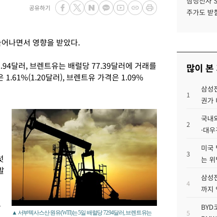
삼성전자 
공유하기
주가도 받칠
늘어나면서 영향을 받았다.
2.94달러, 브렌트유는 배럴당 77.39달러에 거래를
많이 본
.61%(1.20달러), 브렌트유 가격은 1.09%
삼성전
1
권가 
유
국내외
2
·대우
미국 
3
섯
는 위
발
삼성전
4
까지
유
BYD
5
▲ 서부텍사스산 원유(WTI)는 5일 배럴당 72.94달러, 브렌트유는