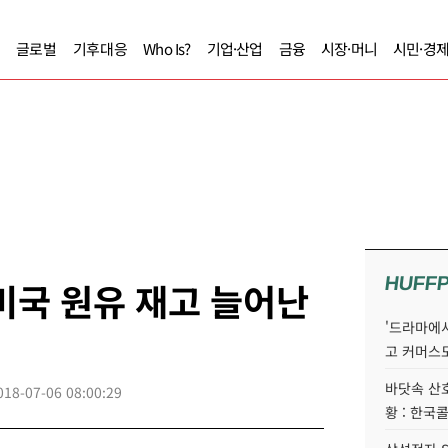
글로벌
기후대응
Who Is?
기업·산업
금융
시장·머니
시민·경
HUFF
미국 원유 재고 늘어난
'드라마에서
고 커머스
바닷속 산
018-07-06 08:00:29
황 : 한국