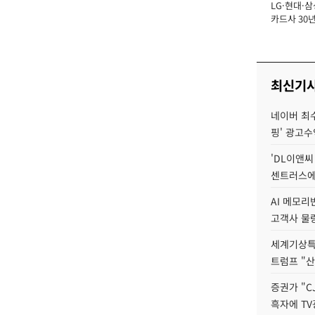
LG·현대·삼
장
카드사 30년
에 '초집중' 
최신기
네이버 최수연
핑' 광고수
'DL이앤씨
센트러스에
AI 메모
고객사 물량
세계기상특
트럼프 "산
증권가 "C
흑자에 TV