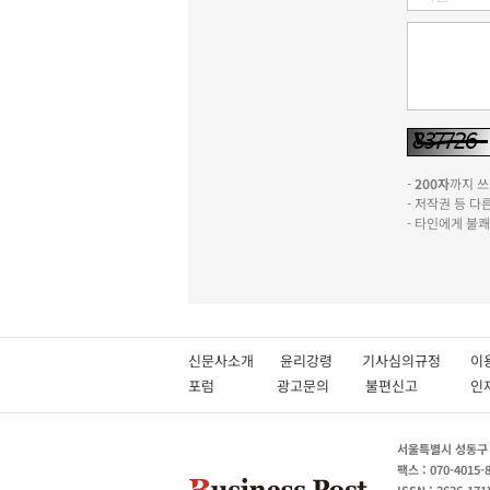
-
200자
까지 쓰실
- 저작권 등 
- 타인에게 불
신문사소개
윤리강령
기사심의규정
이
포럼
광고문의
불편신고
서울특별시 성동구 성
팩스 : 070-4015-
ISSN : 2636-171