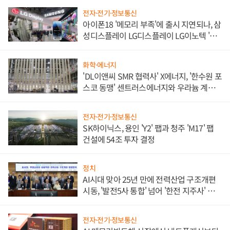
전자·전기·정보통신
아이폰18 '메모리 부족'에 출시 지연되나, 삼
성디스플레이 LG디스플레이 LG이노텍 '탈
애플' 수익 다각화 속도
화학·에너지
'DL이앤씨 SMR 협력사' X에너지, '한수원 포
스코 동맹' 센트러스에너지와 우라늄 계약
체결
전자·전기·정보통신
SK하이닉스, 용인 'Y2' 팹과 청주 'M17' 팹
건설에 54조 투자 결정
정치
AI시대 맞아 25년 만에 전력산업 구조개편
시동, '발전5사 통합' 넘어 '한전 지주사' 재편
론도
전자·전기·정보통신