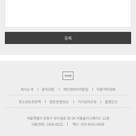
PC버전
회사소개
윤리강령
개인정보처리방침
이용자위원회
청소년보호정책
정정·반론보도
기사심의규정
불편신고
서울특별시 성동구 성수일로 39-34 서울숲더스페이스 12층
대표전화 : 1800-6522
팩스 : 070-4015-8658