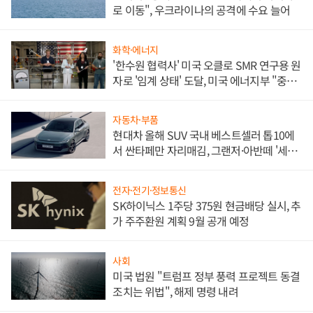
로 이동", 우크라이나의 공격에 수요 늘어
화학·에너지
'한수원 협력사' 미국 오클로 SMR 연구용 원
자로 '임계 상태' 도달, 미국 에너지부 "중요
한 이정표"
자동차·부품
현대차 올해 SUV 국내 베스트셀러 톱10에
서 싼타페만 자리매김, 그랜저·아반떼 '세단
쌍끌이'로 내수 방어
전자·전기·정보통신
SK하이닉스 1주당 375원 현금배당 실시, 추
가 주주환원 계획 9월 공개 예정
사회
미국 법원 "트럼프 정부 풍력 프로젝트 동결
조치는 위법", 해제 명령 내려