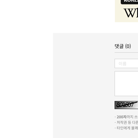
댓글 (0)
-
200자
까지 쓰실
- 저작권 등 
- 타인에게 불