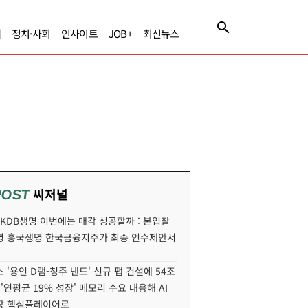
제
정치·사회
인사이트
JOB+
최신뉴스
씨저널
POST
' KDB생명 이번에는 매각 성공할까 : 본입찰
명 흥국생명 한국금융지주가 최종 인수제안서
 '용인 D램-청주 낸드' 신규 팹 건설에 54조
 '연평균 19% 성장' 메모리 수요 대응해 AI
장 핵심플레이어로