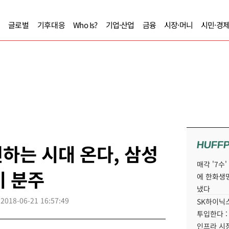
글로벌
기후대응
Who Is?
기업·산업
금융
시장·머니
시민·경
HUFF
하는 시대 온다, 삼성
매각 '7수
비 분주
에 한화생
냈다
2018-06-21 16:57:49
SK하이닉스
투입한다 :
인프라 시