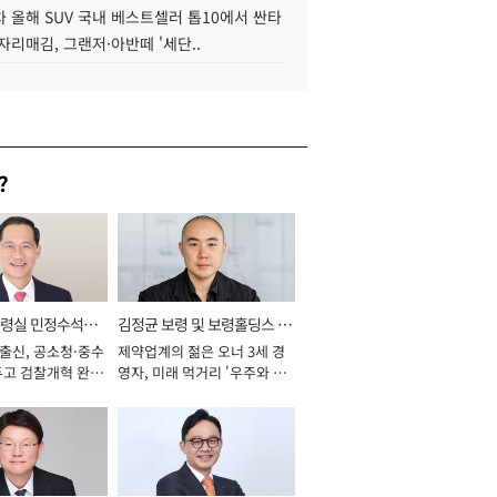
 올해 SUV 국내 베스트셀러 톱10에서 싼타
자리매김, 그랜저·아반떼 '세단..
?
통령실 민정수석비
김정균 보령 및 보령홀딩스 대
 출신, 공소청·중수
제약업계의 젊은 오너 3세 경
표이사 사장
두고 검찰개혁 완수
영자, 미래 먹거리 '우주와 헬
년]
스케어' 공들여 [2026년]