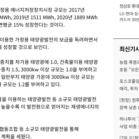
정상호 롯데
정용 에너지저장장치시장 규모는 2017년
LG·현대·삼
장
h, 2019년 1511 MWh, 2020년 1889 MWh
카드사 30년
 연평균 15% 성장한다는 것이다.
에 '초집중' 
 이용한 가정용 태양광발전의 보급을 독려하면서
 성장할 것으로 보인다.
최신기
중치를 자가용 태양광에 1.0, 건축물이용 태양광
농협 폭염과
치 1.5, 3000kw 이상 규모는 1.0을 부여하고
호동 "모든
외 일반부지 태양광 가운데 3000kw 이상 규모는
포스코홀딩
w 이하 규모는 1.2를 부여하고 있다.
매각, 투자
을 이용하는 태양광발전 등 소규모 태양광발전
[현장] 컴
가 높을수록 이 발전원으로 얻어지는 재생에너지의
장벽 낮춘 
하나투어 '
사업 비중 
모 협동조합 등 소규모 태양광발전을 통해
 계획을 세웠다.
[7일 오!