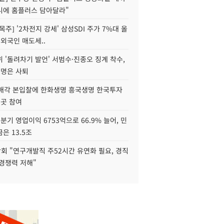
니에 홈플러스 담아달라"
목주] '2차전지 강세' 삼성SDI 주가 7%대 올
 외국인 매도세..
 '돌려차기 발언' 서범수·진종오 징계 착수,
2명은 사퇴
 매각 본입찰에 한화생명 흥국생명 한국투자
3곳 참여
분기 영업이익 6753억으로 66.9% 늘어, 민
은 13.5조
회 "연구개발직 주52시간 유연화 필요, 경직
경쟁력 저해"