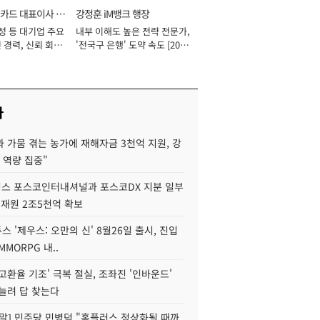
카드 대표이사 사
강정훈 iM뱅크 행장
성 등 대기업 주요
내부 이해도 높은 전략 전문가,
 경력, 신뢰 회복
'전국구 은행' 도약 속도 [2026
[2026년]
년]
사
 가뭄 겪는 농가에 재해자금 3천억 지원, 강
 역량 집중"
스 포스코인터내셔널과 포스코DX 지분 일부
 재원 2조5천억 확보
투스 '제우스: 오만의 신' 8월26일 출시, 진입
MMORPG 내..
고환율 기조' 극복 절실, 조좌진 '인바운드'
늘려 답 찾는다
정말] 민주당 민병덕 "홈플러스 정상화될 때까