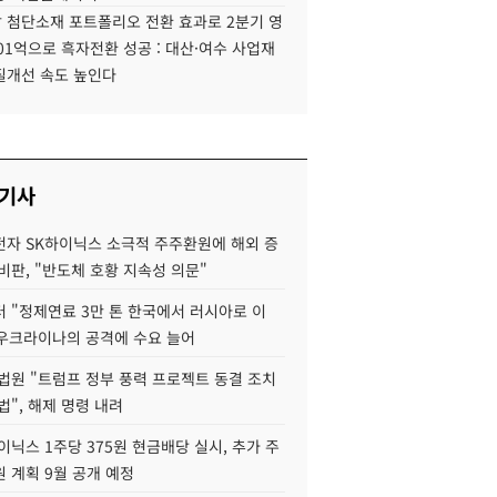
 첨단소재 포트폴리오 전환 효과로 2분기 영
01억으로 흑자전환 성공 : 대산·여수 사업재
질개선 속도 높인다
 기사
자 SK하이닉스 소극적 주주환원에 해외 증
비판, "반도체 호황 지속성 의문"
 "정제연료 3만 톤 한국에서 러시아로 이
 우크라이나의 공격에 수요 늘어
법원 "트럼프 정부 풍력 프로젝트 동결 조치
법", 해제 명령 내려
이닉스 1주당 375원 현금배당 실시, 추가 주
 계획 9월 공개 예정