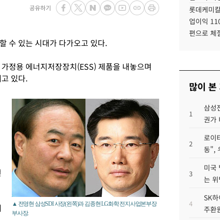
공유하기
롯데케미칼
업이익 11
편으로 체
할 수 있는 시대가 다가오고 있다.
은 가정용 에너지저장장치(ESS) 제품을 내놓으며
고 있다.
많이 본
삼성전
1
권가 
로이터
2
동",
미국 
전
3
는 위
SK하
4
▲ 전영현 삼성SDI 사장(왼쪽)과 김종현 LG화학 전지사업본부장
에
주환원
부사장.