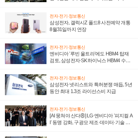
시간'
전자·전기·정보통신
삼성전자, 갤럭시Z 폴드8 사전예약 개통
8월31일까지 연장
전자·전기·정보통신
엔비디아 '루빈 울트라'에도 HBM4 탑재
검토, 삼성전자·SK하이닉스 HBM4 수율
에 주도권 갈린다
전자·전기·정보통신
삼성전자 넷리스트와 특허분쟁 매듭, 5년
동안 최대 1.3조 라이선스비 지급
전자·전기·정보통신
[AI 뭉쳐야 산다⑧] LG·엔비디아 '피지컬 A
I' 동맹 강화, 구광모 제조·데이터·기술 결
집해 종합 로보틱스 기업으로