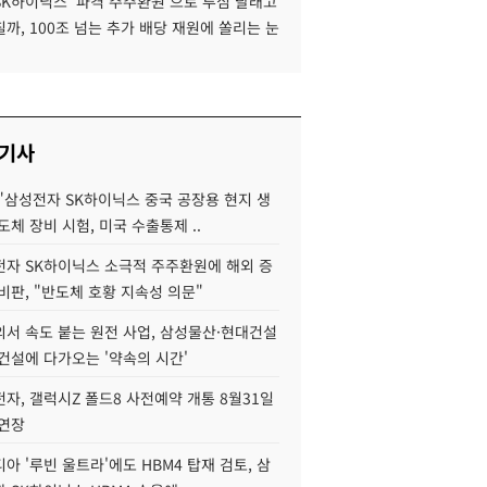
SK하이닉스 '파격 주주환원'으로 투심 달래고
까, 100조 넘는 추가 배당 재원에 쏠리는 눈
 기사
"삼성전자 SK하이닉스 중국 공장용 현지 생
도체 장비 시험, 미국 수출통제 ..
자 SK하이닉스 소극적 주주환원에 해외 증
비판, "반도체 호황 지속성 의문"
서 속도 붙는 원전 사업, 삼성물산·현대건설
건설에 다가오는 '약속의 시간'
자, 갤럭시Z 폴드8 사전예약 개통 8월31일
 연장
아 '루빈 울트라'에도 HBM4 탑재 검토, 삼