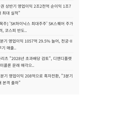
권 상반기 영업이익 2조2천억 순이익 1조7
대 최대 실적"
목주] 'SK하이닉스 최대주주' SK스퀘어 주가
려, 코스피 반도..
2분기 영업이익 1057억 29.5% 늘어, 천궁-II
기 매출..
화리츠 "2028년 초과배당 검토", 디앤디플랫
미콜론 문래 매각으..
분기 영업이익 208억으로 흑자전환, "3분기
재 본격 출하"