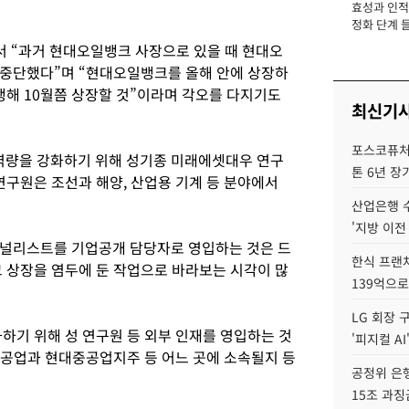
효성과 인적 
장
정화 단계 들
서 “과거 현대오일뱅크 사장으로 있을 때 현대오
 중단했다”며 “현대오일뱅크를 올해 안에 상장하
행해 10월쯤 상장할 것”이라며 각오를 다지기도
최신기
포스코퓨처엠
량을 강화하기 위해 성기종 미래에셋대우 연구
톤 6년 장
연구원은 조선과 해양, 산업용 기계 등 분야에서
산업은행 
'지방 이전
애널리스트를 기업공개 담당자로 영입하는 것은 드
한식 프랜
크 상장을 염두에 둔 작업으로 바라보는 시각이 많
139억으로
LG 회장 
하기 위해 성 연구원 등 외부 인재를 영입하는 것
'피지컬 AI
중공업과 현대중공업지주 등 어느 곳에 소속될지 등
공정위 은행
15조 과징