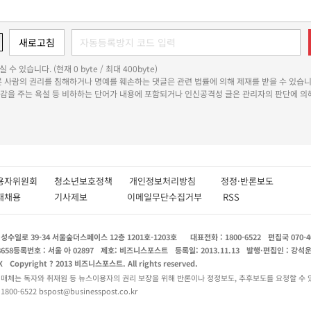
 수 있습니다. (현재 0 byte / 최대 400byte)
다른 사람의 권리를 침해하거나 명예를 훼손하는 댓글은 관련 법률에 의해 제재를 받을 수 있습니
쾌감을 주는 욕설 등 비하하는 단어가 내용에 포함되거나 인신공격성 글은 관리자의 판단에 의해
용자위원회
청소년보호정책
개인정보처리방침
정정·반론보도
인재채용
기사제보
이메일무단수집거부
RSS
수일로 39-34 서울숲더스페이스 12층 1201호-1203호
대표전화 : 1800-6522
편집국 070-4
8658
등록번호 : 서울 아 02897
제호: 비즈니스포스트
등록일: 2013.11.13
발행·편집인 : 강석
X
Copyright ? 2013 비즈니스포스트. All rights reserved.
 매체는 독자와 취재원 등 뉴스이용자의 권리 보장을 위해 반론이나 정정보도, 추후보도를 요청할 수 
0-6522 bspost@businesspost.co.kr