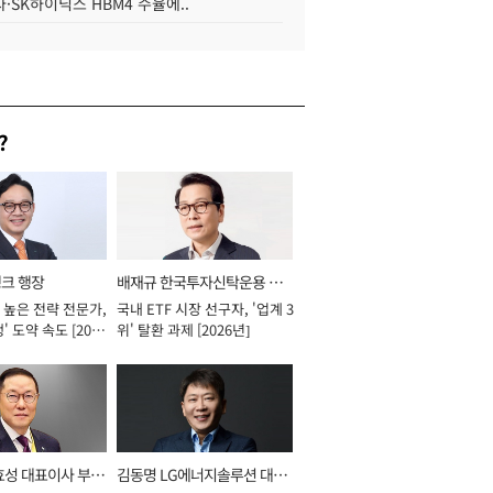
·SK하이닉스 HBM4 수율에..
?
뱅크 행장
배재규 한국투자신탁운용 대
 높은 전략 전문가,
국내 ETF 시장 선구자, '업계 3
표이사 사장
' 도약 속도 [2026
위' 탈환 과제 [2026년]
효성 대표이사 부회
김동명 LG에너지솔루션 대표