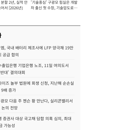
분할 2년, 실적 안
'기술중심' 구광모 힘실은 개발
이사 사장
어서 [2026년]
자 출신 첫 수장, 기술압도로
경쟁력 확보 사활 [2026년]
사
, 국내 배터리 제조사에 LFP 양극재 19만
기 공급 합의
수출입은행 기업은행 노조, 11일 여의도서
 반대' 결의대회
차이즈 놀부 법원에 회생 신청, 지난해 순손실
 9배 증가
구광모 다음 주 젠슨 황 만난다, 실리콘밸리서
' 논의 전망
 증권사 대상 국고채 담합 의혹 심의, 최대
금 가능성