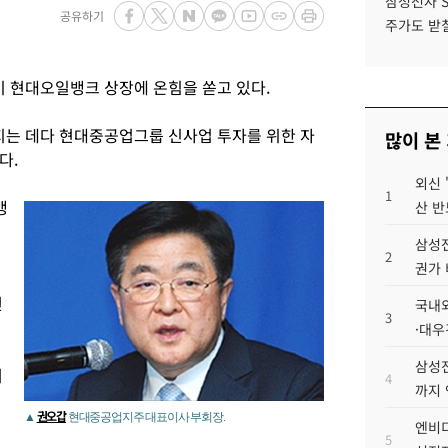
삼성전자 
공유하기
주가도 받칠
 현대오일뱅크 상장에 온힘을 쏟고 있다.
는 데다 현대중공업그룹 신사업 투자를 위한 자
많이 본
다.
외신 
1
뱅
산 반
삼성전
2
권가 
전
국내외
3
·대우
삼성전
며
4
까지
권오갑
▲
현대중공업지주 대표이사 부회장.
엔비디
5