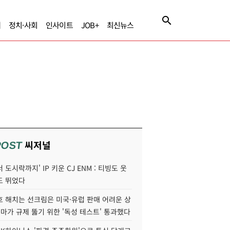
제
정치·사회
인사이트
JOB+
최신뉴스
씨저널
POST
 도시락까지' IP 키운 CJ ENM : 티빙도 웃
도 뛰었다
호 해치는 선크림은 미국·유럽 판매 어려운 상
콜마가 규제 뚫기 위한 '독성 테스트' 통과했다