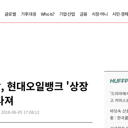
글로벌
기후대응
Who Is?
기업·산업
금융
시장·머니
시민·경
HUFF
갑, 현대오일뱅크 '상장
'드라마에서
다져
고 커머스
바닷속 산
2018-06-05 17:08:12
황 : 한국