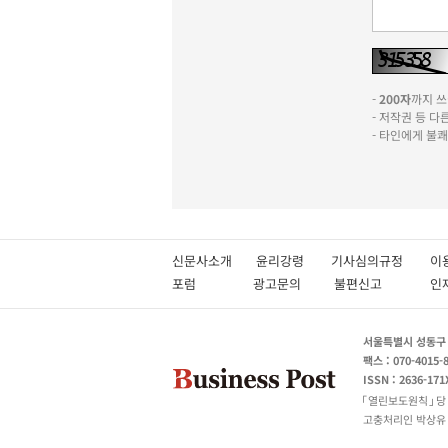
-
200자
까지 쓰실
- 저작권 등 
- 타인에게 불
신문사소개
윤리강령
기사심의규정
이
포럼
광고문의
불편신고
서울특별시 성동구 성
팩스 : 070-4015-
ISSN : 2636-171
열린보도원칙
당
고충처리인 박상유 180