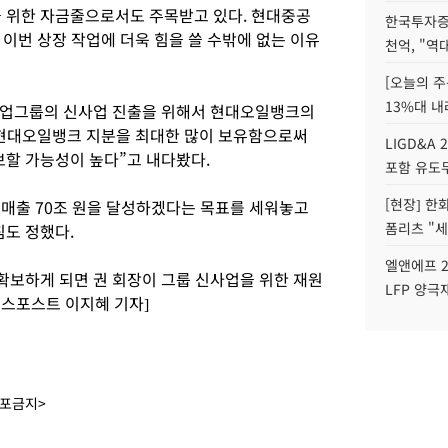
위한 자금줄으로서도 주목받고 있다. 현대중공
한국투자증
이번 상장 작업에 더욱 힘을 쓸 수밖에 없는 이유
천억, "역
[오늘의 주
13%대 내
업그룹의 신사업 진출을 위해서 현대오일뱅크의
현대오일뱅크 지분을 최대한 많이 보유함으로써
LIGD&A 
할 가능성이 높다”고 내다봤다.
포함 유도무
[현장] 한
 매출 70조 원을 달성하겠다는 목표를 세워놓고
폼리츠 "세
도 정했다.
엘앤에프 2
보하게 되면 권 회장이 그룹 신사업을 위한 재원
LFP 양극
니스포스트 이지혜 기자]
배포금지>