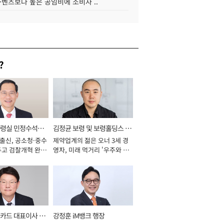
·벤츠보다 높은 공임비에 소비자 ..
?
통령실 민정수석비
김정균 보령 및 보령홀딩스 대
 출신, 공소청·중수
제약업계의 젊은 오너 3세 경
표이사 사장
두고 검찰개혁 완수
영자, 미래 먹거리 '우주와 헬
년]
스케어' 공들여 [2026년]
카드 대표이사 사
강정훈 iM뱅크 행장