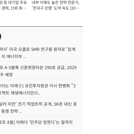
성 등 대기업 주요
내부 이해도 높은 전략 전문가,
 경력, 신뢰 회복
'전국구 은행' 도약 속도 [2026
[2026년]
년]
사
력사' 미국 오클로 SMR 연구용 원자로 '임계
 미 에너지부 ..
모 A-5블록 신혼희망타운 290호 공급, 2029
입주 예정
 보이는 미래③] 유진투자증권 이사 한병화 "3
로젝트 재생에너지만으..
 달러 미만' 전기 픽업트럭 공개, SK온 대신 중
 동맹 전략 ..
트 8월] 어쩌다 '민주당 망한다'는 말까지