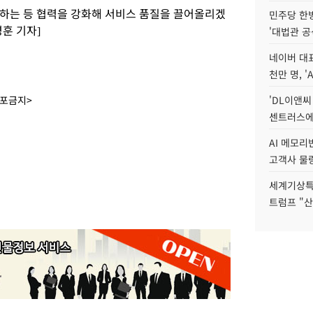
하는 등 협력을 강화해 서비스 품질을 끌어올리겠
민주당 한
훈 기자]
'대법관 공
네이버 대표
천만 명, 'A
배포금지>
'DL이앤씨
센트러스에
AI 메모
고객사 물량
세계기상특
트럼프 "산