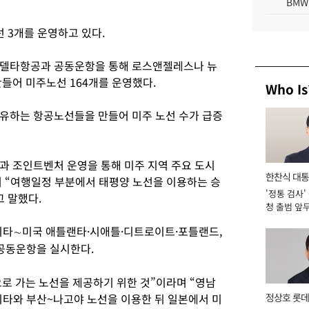
BMW
선 3개를 운영하고 있다.
 델타항공과 공동운항을 통해 로스앤젤레스나 뉴
들어 미주노선 164개를 운영했다.
Who Is
유하는 항공노선들을 만들어 미주 노선 수가 급증
 조인트벤처 운영을 통해 미주 지역 주요 도시
한찬식 대
 “여행일정 부분에서 태평양 노선을 이용하는 승
'정통 검사'
서관
 말했다.
청 출범 앞
맡아 [2026
리타∼미국 애틀랜타·시애틀·디트로이트·포틀랜드,
공동운항을 실시한다.
로 가는 노선을 제공하기 위한 것”이라며 “영남
타와 부산~나고야 노선을 이용한 뒤 일본에서 미
정상호 롯데