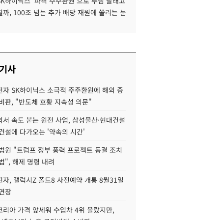
SK하이닉스 '파격 주주환원'으로 투심 달래고
까, 100조 넘는 추가 배당 재원에 쏠리는 눈
 기사
자 SK하이닉스 소극적 주주환원에 해외 증
비판, "반도체 호황 지속성 의문"
서 속도 붙는 원전 사업, 삼성물산·현대건설
건설에 다가오는 '약속의 시간'
법원 "트럼프 정부 풍력 프로젝트 동결 조치
법", 해제 명령 내려
자, 갤럭시Z 폴드8 사전예약 개통 8월31일
 연장
코리아 가격 앞세워 수입차 4위 올랐지만,