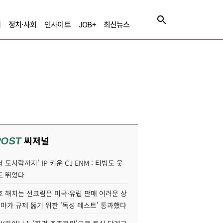
제
정치·사회
인사이트
JOB+
최신뉴스
씨저널
POST
 도시락까지' IP 키운 CJ ENM : 티빙도 웃
도 뛰었다
호 해치는 선크림은 미국·유럽 판매 어려운 상
콜마가 규제 뚫기 위한 '독성 테스트' 통과했다