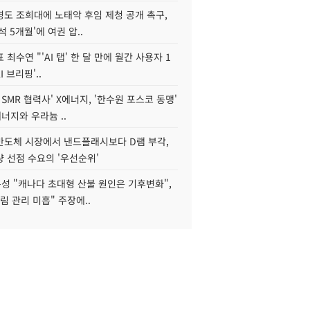
병도 조희대에 노태악 후임 제청 공개 촉구,
석 5개월'에 여권 압..
 최수연 "'AI 탭' 한 달 만에 월간 사용자 1
I 브리핑'..
 SMR 협력사' X에너지, '한수원 포스코 동맹'
너지와 우라늄 ..
리반도체 시장에서 낸드플래시보다 D램 부각,
 선점 수요의 '우선순위'
성 "캐나다 초대형 산불 원인은 기후변화",
림 관리 미흡" 주장에..