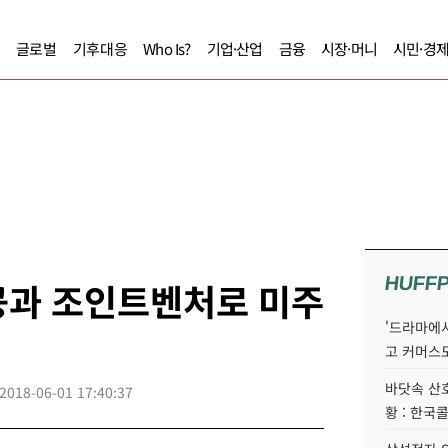
글로벌
기후대응
Who Is?
기업·산업
금융
시장·머니
시민·경
HUFF
공과 조인트벤처로 미주
'드라마에서
고 커머스
바닷속 산
2018-06-01 17:40:37
황 : 한국