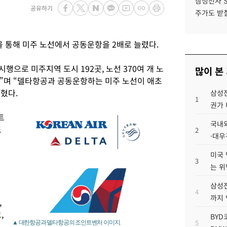
삼성전자 
공유하기
주가도 받칠
통해 미주 노선에서 공동운항을 2배로 늘렸다.
행으로 미주지역 도시 192곳, 노선 370여 개 노
많이 본
”며 “델타항공과 공동운항하는 미주 노선이 애초
혔다.
삼성전
1
권가 
트
국내외
도
2
·대우
미국 
3
는 위
삼성전
4
까지
,
,
BYD
5
▲ 대한항공과 델타항공의 조인트벤처 이미지.