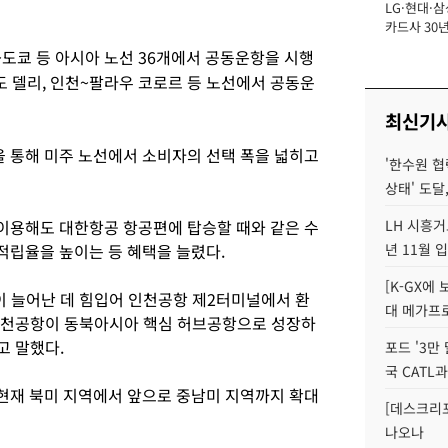
LG·현대·삼
장
카드사 30년
에 '초집중' 
도쿄 등 아시아 노선 36개에서 공동운항을 시행
 델리, 인천~팔라우 코로르 등 노선에서 공동운
최신기
 통해 미주 노선에서 소비자의 선택 폭을 넓히고
'한수원 협
상태' 도달,
이용해도 대한항공 항공편에 탑승할 때와 같은 수
LH 시흥거
립율을 높이는 등 혜택을 늘렸다.
년 11월 
[K-GX에
이 늘어난 데 힘입어 인천공항 제2터미널에서 환
대 메가프
“인천공항이 동북아시아 핵심 허브공항으로 성장하
고 말했다.
포드 '3만
국 CATL과
현재 북미 지역에서 앞으로 중남미 지역까지 확대
[데스크리포
나오나