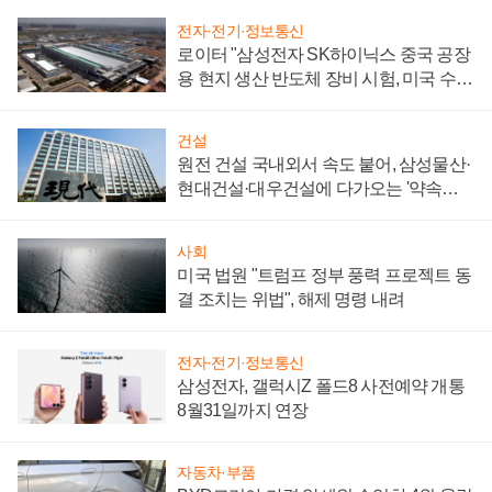
전자·전기·정보통신
로이터 "삼성전자 SK하이닉스 중국 공장
용 현지 생산 반도체 장비 시험, 미국 수출
통제 대비"
건설
원전 건설 국내외서 속도 붙어, 삼성물산·
현대건설·대우건설에 다가오는 '약속의
시간'
사회
미국 법원 "트럼프 정부 풍력 프로젝트 동
결 조치는 위법", 해제 명령 내려
전자·전기·정보통신
삼성전자, 갤럭시Z 폴드8 사전예약 개통
8월31일까지 연장
자동차·부품