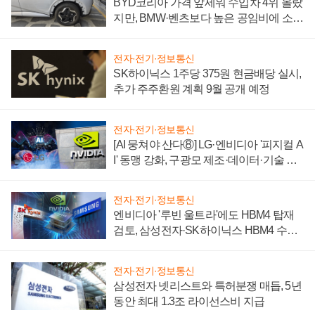
BYD코리아 가격 앞세워 수입차 4위 올랐
지만, BMW·벤츠보다 높은 공임비에 소비
자 불만 폭발
전자·전기·정보통신
SK하이닉스 1주당 375원 현금배당 실시,
추가 주주환원 계획 9월 공개 예정
전자·전기·정보통신
[AI 뭉쳐야 산다⑧] LG·엔비디아 '피지컬 A
I' 동맹 강화, 구광모 제조·데이터·기술 결
집해 종합 로보틱스 기업으로
전자·전기·정보통신
엔비디아 '루빈 울트라'에도 HBM4 탑재
검토, 삼성전자·SK하이닉스 HBM4 수율
에 주도권 갈린다
전자·전기·정보통신
삼성전자 넷리스트와 특허분쟁 매듭, 5년
동안 최대 1.3조 라이선스비 지급