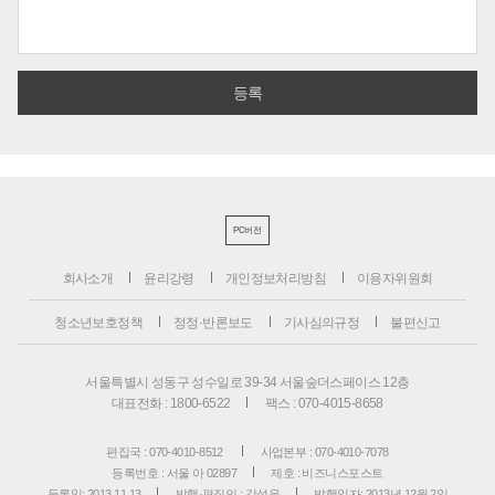
PC버전
회사소개
윤리강령
개인정보처리방침
이용자위원회
청소년보호정책
정정·반론보도
기사심의규정
불편신고
서울특별시 성동구 성수일로 39-34 서울숲더스페이스 12층
대표전화 : 1800-6522
팩스 : 070-4015-8658
편집국 : 070-4010-8512
사업본부 : 070-4010-7078
등록번호 : 서울 아 02897
제호 : 비즈니스포스트
등록일: 2013.11.13
발행·편집인 : 강석운
발행일자: 2013년 12월 2일