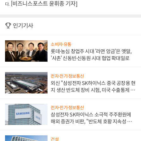
[비즈니스포스트 윤휘종 기자]
다.
인기기사
소비자·유통
롯데·농심 창업주 시대 '라면 앙금'은 옛말,
'사촌' 신동빈·신동원 시대 협업 확대일로
전자·전기·정보통신
외신 "삼성전자 SK하이닉스 중국 공장용 현
지 생산 반도체 장비 시험, 미국 수출통제 대
비"
전자·전기·정보통신
삼성전자 SK하이닉스 소극적 주주환원에
해외 증권가 비판, "반도체 호황 지속성 의
문"
건설