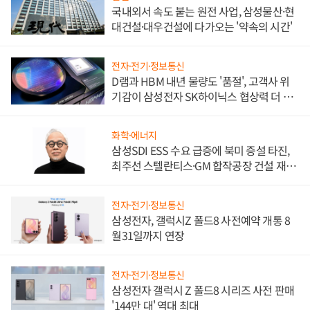
국내외서 속도 붙는 원전 사업, 삼성물산·현
대건설·대우건설에 다가오는 '약속의 시간'
전자·전기·정보통신
D램과 HBM 내년 물량도 '품절', 고객사 위
기감이 삼성전자 SK하이닉스 협상력 더 키
워
화학·에너지
삼성SDI ESS 수요 급증에 북미 증설 타진,
최주선 스텔란티스·GM 합작공장 건설 재추
진하나
전자·전기·정보통신
삼성전자, 갤럭시Z 폴드8 사전예약 개통 8
월31일까지 연장
전자·전기·정보통신
삼성전자 갤럭시 Z 폴드8 시리즈 사전 판매
'144만 대' 역대 최대