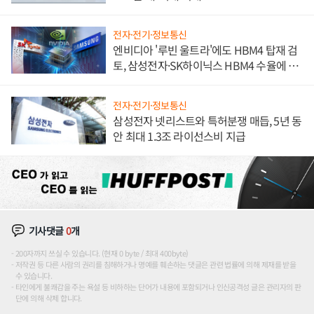
전자·전기·정보통신
엔비디아 '루빈 울트라'에도 HBM4 탑재 검
토, 삼성전자·SK하이닉스 HBM4 수율에 주
도권 갈린다
전자·전기·정보통신
삼성전자 넷리스트와 특허분쟁 매듭, 5년 동
안 최대 1.3조 라이선스비 지급
기사댓글
0
개
200자까지 쓰실 수 있습니다. (현재 0 byte / 최대 400byte)
저작권 등 다른 사람의 권리를 침해하거나 명예를 훼손하는 댓글은 관련 법률에 의해 제재를 받을
수 있습니다.
타인에게 불쾌감을 주는 욕설 등 비하하는 단어가 내용에 포함되거나 인신공격성 글은 관리자의 판
단에 의해 삭제 합니다.