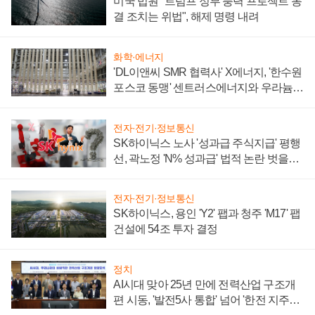
미국 법원 "트럼프 정부 풍력 프로젝트 동
결 조치는 위법", 해제 명령 내려
화학·에너지
'DL이앤씨 SMR 협력사' X에너지, '한수원
포스코 동맹' 센트러스에너지와 우라늄
계약 체결
전자·전기·정보통신
SK하이닉스 노사 '성과급 주식지급' 평행
선, 곽노정 'N% 성과급' 법적 논란 벗을지
주목
전자·전기·정보통신
SK하이닉스, 용인 'Y2' 팹과 청주 'M17' 팹
건설에 54조 투자 결정
정치
AI시대 맞아 25년 만에 전력산업 구조개
편 시동, '발전5사 통합' 넘어 '한전 지주사'