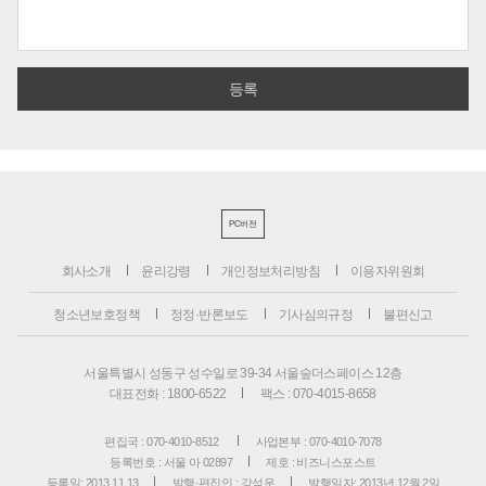
PC버전
회사소개
윤리강령
개인정보처리방침
이용자위원회
청소년보호정책
정정·반론보도
기사심의규정
불편신고
서울특별시 성동구 성수일로 39-34 서울숲더스페이스 12층
대표전화 : 1800-6522
팩스 : 070-4015-8658
편집국 : 070-4010-8512
사업본부 : 070-4010-7078
등록번호 : 서울 아 02897
제호 : 비즈니스포스트
등록일: 2013.11.13
발행·편집인 : 강석운
발행일자: 2013년 12월 2일