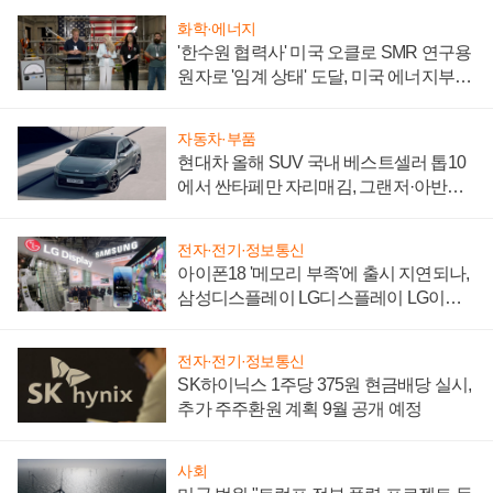
화학·에너지
'한수원 협력사' 미국 오클로 SMR 연구용
원자로 '임계 상태' 도달, 미국 에너지부
"중요한 이정표"
자동차·부품
현대차 올해 SUV 국내 베스트셀러 톱10
에서 싼타페만 자리매김, 그랜저·아반떼
'세단 쌍끌이'로 내수 방어
전자·전기·정보통신
아이폰18 '메모리 부족'에 출시 지연되나,
삼성디스플레이 LG디스플레이 LG이노
텍 '탈애플' 수익 다각화 속도
전자·전기·정보통신
SK하이닉스 1주당 375원 현금배당 실시,
추가 주주환원 계획 9월 공개 예정
사회